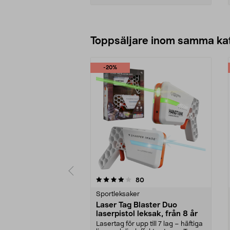
Lägg i varukorg
Toppsäljare inom samma ka
-20%
0 av 5 stjärnor
2.5 av 5 stjärnor
recensioner
80
Sportleksaker
Laser Tag Blaster Duo
laserpistol leksak, från 8 år
Lasertag för upp till 7 lag – häftiga