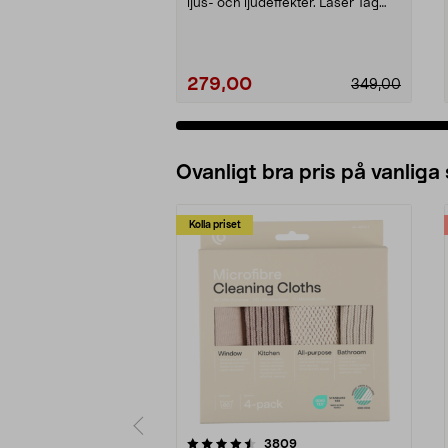
ljus- och ljudeffekter. Laser Tag
Blaster ...
279,00
349,00
Ovanligt bra pris på vanliga
Kolla priset
5av 5 stjärnor
4.0av 5 stjärnor
recensioner
3809