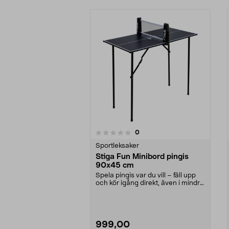
recensioner
0
0 av 5 stjärnor
0.0 av 5 stjärnor
Sportleksaker
Stiga Fun Minibord pingis
90x45 cm
Spela pingis var du vill – fäll upp
och kör igång direkt, även i mindre
rum. Sti...
999,00