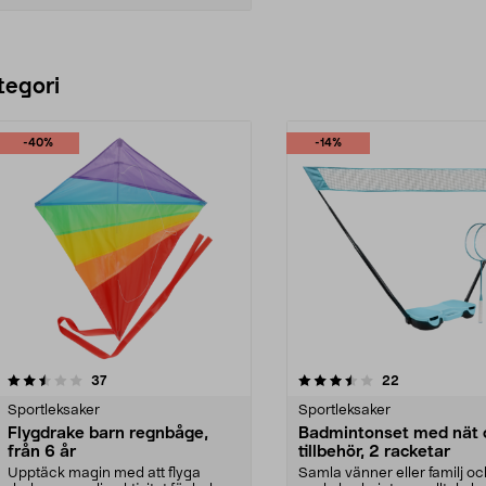
Lägg i varukorg
tegori
-40%
-14%
3.5 av 5 stjärnor
recensioner
5.0 av 5 stjärnor
recensioner
37
22
Sportleksaker
Sportleksaker
Flygdrake barn regnbåge,
Badmintonset med nät 
från 6 år
tillbehör, 2 racketar
Upptäck magin med att flyga
Samla vänner eller familj oc