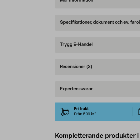
Mer information
Specifikationer, dokument och ev. faro
Trygg E-Handel
Recensioner
(2)
Experten svarar
Fri frakt
Från 599 kr*
Kompletterande produkter i