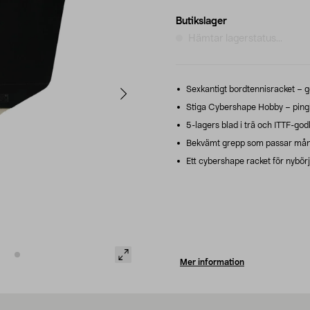
Butikslager
Hämtar lagerstatus...
Sexkantigt bordtennisracket – ger
Stiga Cybershape Hobby – pingis
5-lagers blad i trä och ITTF-godk
Bekvämt grepp som passar mång
Ett cybershape racket för nybörja
Mer information