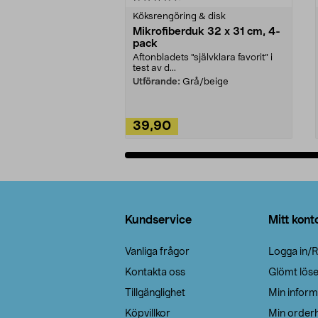
Köksrengöring & disk
Mikrofiberduk 32 x 31 cm, 4-
pack
Aftonbladets "självklara favorit” i
test av d...
Utförande:
Grå/beige
39,90
Lägg i varukorg
Sidfot
Kundservice
Mitt kont
Vanliga frågor
Logga in/R
Kontakta oss
Glömt lös
Tillgänglighet
Min inform
Köpvillkor
Min orderh