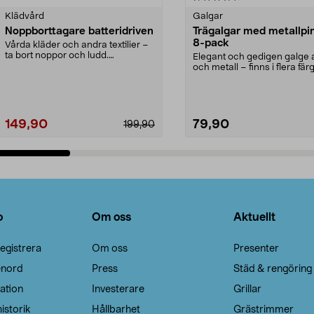
Klädvård
Galgar
Noppborttagare batteridriven
Trägalgar med metallpi
8-pack
Vårda kläder och andra textilier –
ta bort noppor och ludd.
Elegant och gedigen galge a
Noppborttagaren fräs...
och metall – finns i flera färg
Galge med sv...
149,90
79,90
199,90
Lägg i varukorg
Lägg i varukorg
o
Om oss
Aktuellt
egistrera
Om oss
Presenter
enord
Press
Städ & rengöring
ation
Investerare
Grillar
istorik
Hållbarhet
Grästrimmer