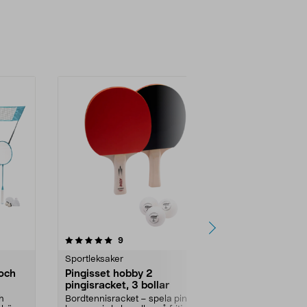
4.5 av 5 stjärnor
recensioner
4.5
9
1
Sportleksaker
Uteleksaker
och
Pingisset hobby 2
Boccia utom
pingisracket, 3 bollar
år
h
Bordtennisracket – spela pingis
8 färgade, vat