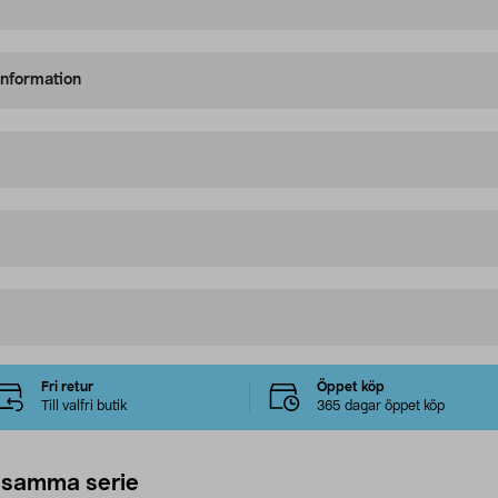
information
Fri retur
Öppet köp
Till valfri butik
365 dagar öppet köp
 samma serie