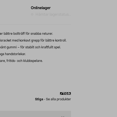
Onlinelager
Hämtar lagerstatus...
 bättre bollträff för snabba returer.
racket med konkavt grepp för bättre kontroll.
änt gummi – för stabilt och kraftfullt spel.
a handstorlekar.
re, fritids- och klubbspelare.
Stiga
-
Se alla produkter