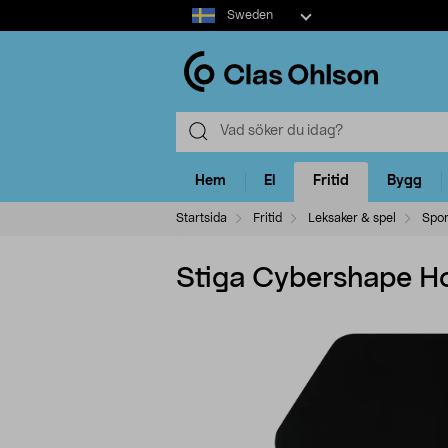
Select
Sweden
market
Hem
El
Fritid
Bygg
Startsida
Fritid
Leksaker & spel
Spor
Stiga Cybershape Ho