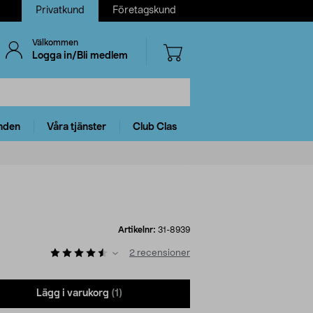
Privatkund
Företagskund
Välkommen
Logga in/Bli medlem
nden
Våra tjänster
Club Clas
Artikelnr:
31-8939
2
recensioner
Lägg i varukorg
(1)