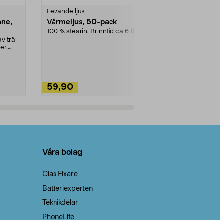
Levande ljus
Rengöringsm
nne,
Värmeljus, 50-pack
Bikarbonat
100 % stearin. Brinntid ca 6 tim.
Ett allsidigt 
städning och 
v trä
ute. Städa med
er.
59,90
49,90
Lägg i varukorg
Lägg
Våra bolag
Clas Fixare
Batteriexperten
Teknikdelar
PhoneLife