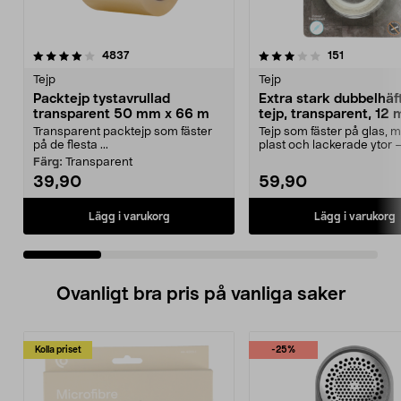
3.5 av 5 stjärnor
recensioner
4.5 av 5 stjärnor
recensione
4837
151
Tejp
Tejp
Packtejp tystavrullad
Extra stark dubbelhä
transparent 50 mm x 66 m
tejp, transparent, 12
2,5 m
Transparent packtejp som fäster
Tejp som fäster på glas, me
på de flesta ...
plast och lackerade ytor 
och ute. Extra ...
Färg:
Transparent
39,90
59,90
Lägg i varukorg
Lägg i varukorg
Ovanligt bra pris på vanliga saker
Kolla priset
-25%