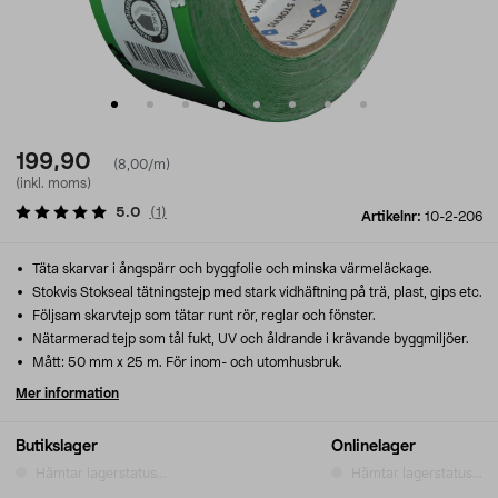
199,90
(8,00/m)
(inkl. moms)
5.0
(
1
)
Artikelnr:
10-2-206
Täta skarvar i ångspärr och byggfolie och minska värmeläckage.
Stokvis Stokseal tätningstejp med stark vidhäftning på trä, plast, gips etc.
Följsam skarvtejp som tätar runt rör, reglar och fönster.
Nätarmerad tejp som tål fukt, UV och åldrande i krävande byggmiljöer.
Mått: 50 mm x 25 m. För inom- och utomhusbruk.
Mer information
Butikslager
Onlinelager
Hämtar lagerstatus...
Hämtar lagerstatus...