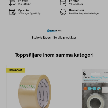
Fri frakt
Fri retur
Från 599 kr*
Till valfri butik
Öppet köp
Hämta i butik
365 dagar öppet köp
Beställ online, från butikslager
Stokvis Tapes
-
Se alla produkter
Toppsäljare inom samma kategori
Kolla priset