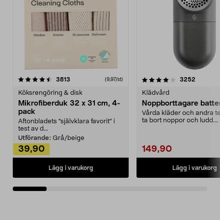
4.0av 5 stjärnor
recensioner
4.5av 5 stjärnor
recensio
3813
3252
(9,97/st)
Köksrengöring & disk
Klädvård
Mikrofiberduk 32 x 31 cm, 4-
Noppborttagare batter
pack
Vårda kläder och andra tex
ta bort noppor och ludd.
Aftonbladets "självklara favorit” i
Noppborttagaren fräs...
test av d...
Utförande:
Grå/beige
39,90
149,90
Lägg i varukorg
Lägg i varukorg