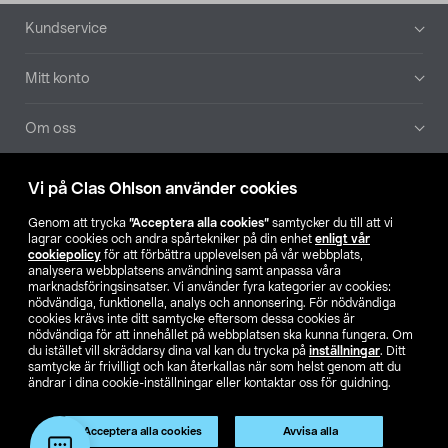
Sidfot
Kundservice
Mitt konto
Om oss
Aktuellt
Vi på Clas Ohlson använder cookies
Genom att trycka
”Acceptera alla cookies”
samtycker du till att vi
Våra bolag
lagrar cookies och andra spårtekniker på din enhet
enligt vår
cookiepolicy
för att förbättra upplevelsen på vår webbplats,
analysera webbplatsens användning samt anpassa våra
Hitta butik
marknadsföringsinsatser. Vi använder fyra kategorier av cookies:
nödvändiga, funktionella, analys och annonsering. För nödvändiga
cookies krävs inte ditt samtycke eftersom dessa cookies är
SE
NO
FI
nödvändiga för att innehållet på webbplatsen ska kunna fungera. Om
du istället vill skräddarsy dina val kan du trycka på
inställningar
. Ditt
samtycke är frivilligt och kan återkallas när som helst genom att du
ändrar i dina cookie-inställningar eller kontaktar oss för guidning.
Acceptera alla cookies
Avvisa alla