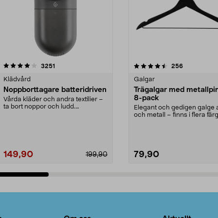
4.5av 5 stjärnor
recensioner
4.0av 5 stjärnor
recensioner
3251
256
Klädvård
Galgar
Noppborttagare batteridriven
Trägalgar med metallpi
8-pack
Vårda kläder och andra textilier –
ta bort noppor och ludd.
Elegant och gedigen galge a
Noppborttagaren fräs...
och metall – finns i flera färg
Galge med sv...
149,90
79,90
199,90
Lägg i varukorg
Lägg i varukorg