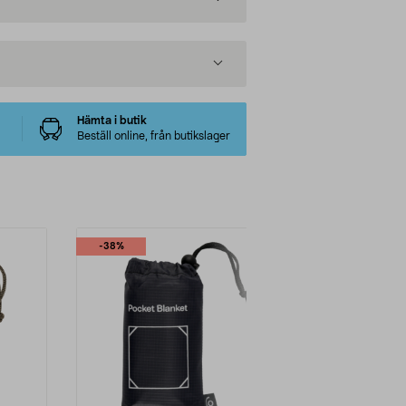
Hämta i butik
Beställ online, från butikslager
-38%
-38%