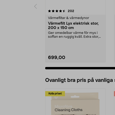
5 av 5 stjärnor
4.5 av 5 stjärnor
recensioner
202
Värmefiltar & värmedynor
Värmefilt Lyx elektrisk stor,
200 x 150 cm
Ger omedelbar värme för mys i
soffan en ruggig kväll. Extra stor,
supermjuk värm...
699,00
Ovanligt bra pris på vanliga
Kolla priset