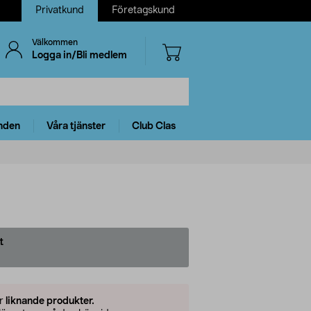
Privatkund
Företagskund
Välkommen
Logga in/Bli medlem
nden
Våra tjänster
Club Clas
t
er
liknande produkter.