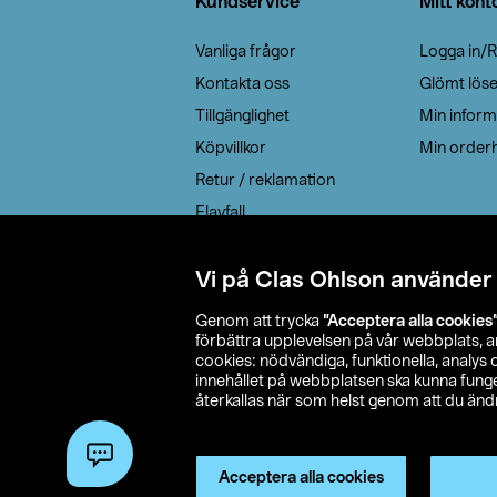
Kundservice
Mitt kont
Vanliga frågor
Logga in/R
Kontakta oss
Glömt lös
Tillgänglighet
Min inform
Köpvillkor
Min orderh
Retur / reklamation
Elavfall
Cookie policy
Leveransalternativ
Vi på Clas Ohlson använder
Genom att trycka
”Acceptera alla cookies
förbättra upplevelsen på vår webbplats, 
cookies: nödvändiga, funktionella, analys
innehållet på webbplatsen ska kunna funger
återkallas när som helst genom att du ändra
© 2026 Cla
Acceptera alla cookies