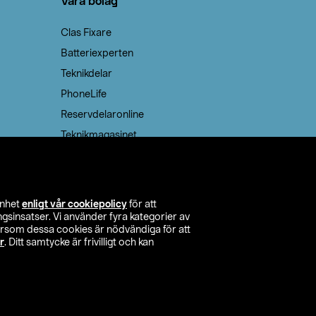
Våra bolag
Clas Fixare
Batteriexperten
Teknikdelar
PhoneLife
Reservdelaronline
Teknikmagasinet
enhet
enligt vår cookiepolicy
för att
insatser. Vi använder fyra kategorier av
tersom dessa cookies är nödvändiga för att
r
. Ditt samtycke är frivilligt och kan
itta butik