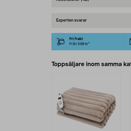
Experten svarar
Fri frakt
Från 599 kr*
Toppsäljare inom samma ka