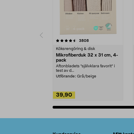
5av 5 stjärnor
4.0av 5 stjärnor
recensioner
3808
Köksrengöring & disk
Mikrofiberduk 32 x 31 cm, 4-
pack
Aftonbladets "självklara favorit” i
test av d...
Utförande:
Grå/beige
39,90
Lägg i varukorg
Sidfot