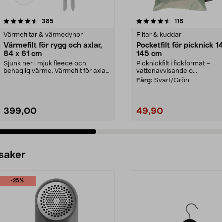
4.5 av 5 stjärnor
recensioner
4.5 av 5 stjärnor
recensioner
385
118
Värmefiltar & värmedynor
Filtar & kuddar
Värmefilt för rygg och axlar,
Pocketfilt för picknick 1
84 x 61 cm
145 cm
Sjunk ner i mjuk fleece och
Picknickfilt i fickformat –
behaglig värme. Värmefilt för axlar
vattenavvisande o...
och rygg – värme...
Färg:
Svart/Grön
399,00
49,90
 saker
-25%