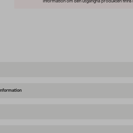
Information om den utgångna produkten finns l
information