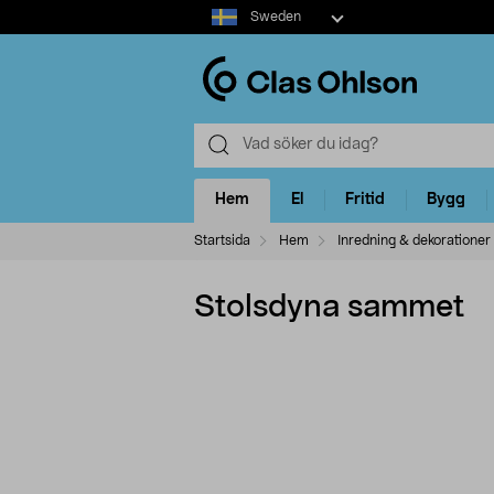
Select
Sweden
market
Hem
El
Fritid
Bygg
Startsida
Hem
Inredning & dekorationer
Stolsdyna sammet