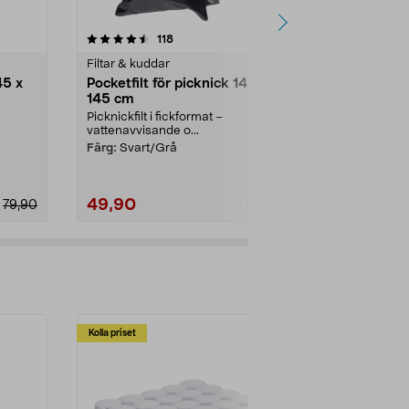
4.5 av 5 stjärnor
recensioner
4.0
118
1
Filtar & kuddar
Filtar & kudda
45 x
Pocketfilt för picknick 145 x
Pocketfilt f
145 cm
145 cm
Picknickfilt i fickformat –
Picknickfilt i 
vattenavvisande o...
vattenavvisan
Färg:
Svart/Grå
Färg:
Persika
49,90
49,90
79,90
79,90
Kolla priset
Multibuy