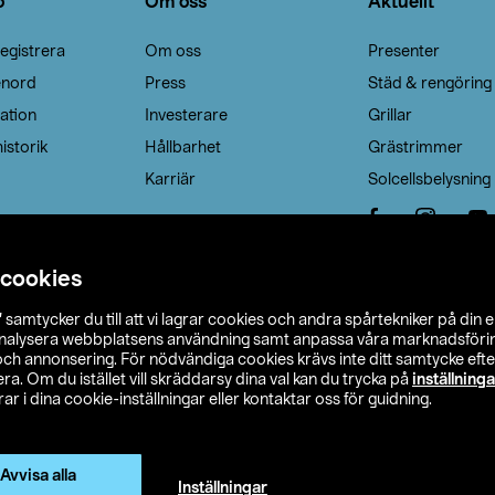
o
Om oss
Aktuellt
egistrera
Om oss
Presenter
enord
Press
Städ & rengöring
ation
Investerare
Grillar
istorik
Hållbarhet
Grästrimmer
Karriär
Solcellsbelysning
 cookies
”
samtycker du till att vi lagrar cookies och andra spårtekniker på din 
analysera webbplatsens användning samt anpassa våra marknadsförings
 och annonsering. För nödvändiga cookies krävs inte ditt samtycke ef
a. Om du istället vill skräddarsy dina val kan du trycka på
inställninga
r i dina cookie-inställningar eller kontaktar oss för guidning.
s Ohlson
Köpvillkor
Privacy statement
Klubbvillkor
H
Ändra till priser exklusive moms
Avvisa alla
Inställningar