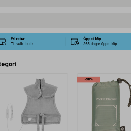
Fri retur
Öppet köp
Till valfri butik
365 dagar öppet köp
tegori
-38%