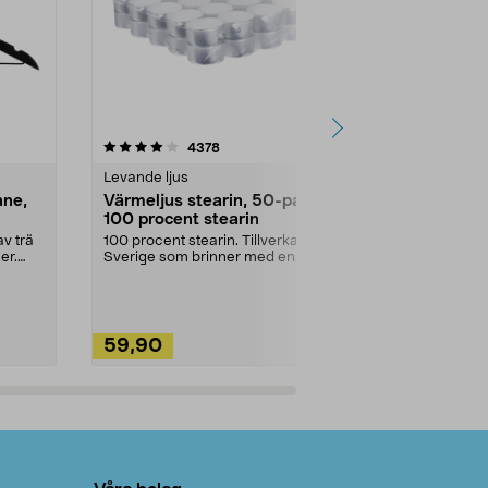
4.5av 5 stjärnor
recensioner
4.5
4378
2
Levande ljus
Rengöringsm
nne,
Värmeljus stearin, 50-pack,
Bikarbonat
100 procent stearin
Ett allsidigt 
städning och 
v trä
100 procent stearin. Tillverkade i
ute. Städa med
er.
Sverige som brinner med en
vacker och sotfri ...
59,90
49,90
Lägg i varukorg
Lägg