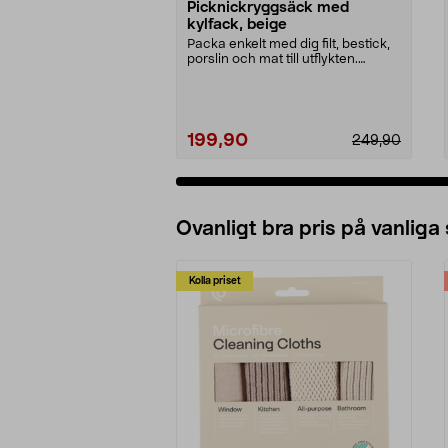
Picknickryggsäck med
kylfack, beige
Packa enkelt med dig filt, bestick,
porslin och mat till utflykten.
Picknickrygg...
199,90
249,90
Ovanligt bra pris på vanliga
Kolla priset