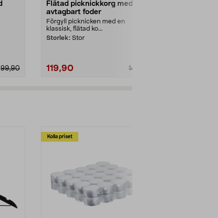
d
Flätad picknickkorg med
Stor flätad 
avtagbart foder
Rymlig design
handtag – lät
Förgyll picknicken med en
matcha. Stor s
klassisk, flätad ko...
Storlek:
Stor
119,90
109,90
99,90
149,90
Kolla priset
Multibuy