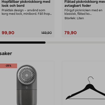
Hopfällbar picknickkorg med
Flätad picknickkorg me
lock och bord
avtagbart foder
Praktisk design – använd som
Förgyll picknicken med en
korg med lock, minibord. Fäll ihop
klassisk, flätad ko...
för förvaring. H...
Storlek:
Liten
99,90
79,90
149,90
 saker
-25%