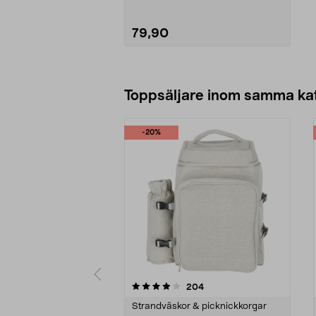
79,90
Lägg i varukorg
Toppsäljare inom samma ka
-20%
0 av 5 stjärnor
4.0 av 5 stjärnor
recensioner
204
Strandväskor & picknickkorgar