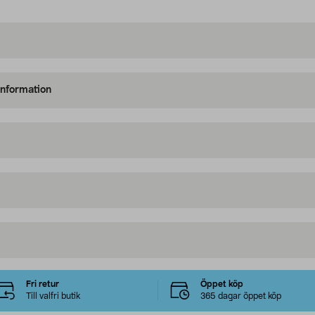
information
Fri retur
Öppet köp
Till valfri butik
365 dagar öppet köp