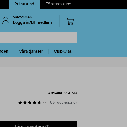
Privatkund
Företagskund
Välkommen
Logga in/Bli medlem
nden
Våra tjänster
Club Clas
Artikelnr:
31-6798
89
recensioner
Lägg i varukorg
(1)