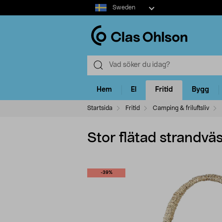
Select
Sweden
market
Hem
El
Fritid
Bygg
Startsida
Fritid
Camping & friluftsliv
Stor flätad strandväs
-39%