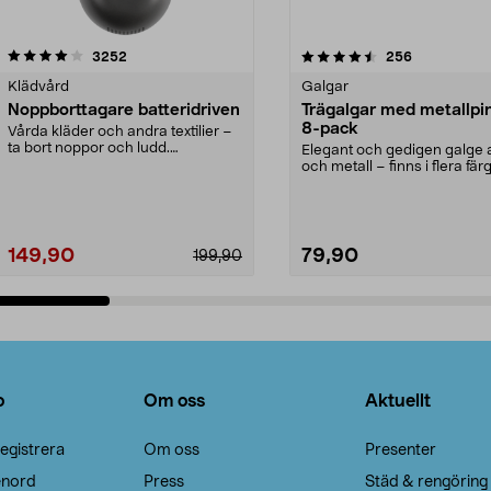
4.5av 5 stjärnor
recensioner
4.0av 5 stjärnor
recensioner
3252
256
Klädvård
Galgar
Noppborttagare batteridriven
Trägalgar med metallpi
8-pack
Vårda kläder och andra textilier –
ta bort noppor och ludd.
Elegant och gedigen galge a
Noppborttagaren fräs...
och metall – finns i flera färg
Galge med sv...
149,90
79,90
199,90
Lägg i varukorg
Lägg i varukorg
o
Om oss
Aktuellt
egistrera
Om oss
Presenter
enord
Press
Städ & rengöring