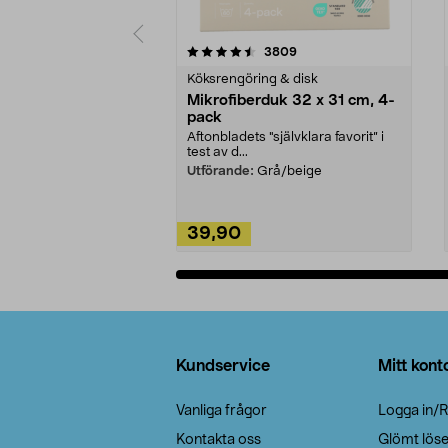
5av 5 stjärnor
4.0av 5 stjärnor
recensioner
3809
Köksrengöring & disk
Mikrofiberduk 32 x 31 cm, 4-
pack
Aftonbladets "självklara favorit” i
test av d...
Utförande:
Grå/beige
39,90
Lägg i varukorg
Sidfot
Kundservice
Mitt kont
Vanliga frågor
Logga in/R
Kontakta oss
Glömt lös