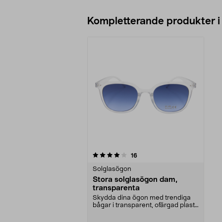
Kompletterande produkter i
0av 5 stjärnor
recensioner
16
Solglasögon
Stora solglasögon dam,
transparenta
Skydda dina ögon med trendiga
bågar i transparent, ofärgad plast.
Solglasögon me...