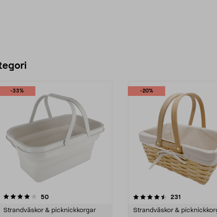
tegori
-33%
-20%
4.5 av 5 stjärnor
recensioner
4.5 av 5 stjärnor
recensioner
50
231
Strandväskor & picknickkorgar
Strandväskor & picknickkor