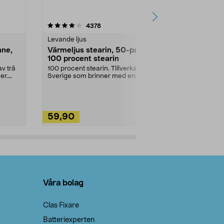
4.5av 5 stjärnor
recensioner
4.5
4378
2
Levande ljus
Rengöringsm
nne,
Värmeljus stearin, 50-pack,
Bikarbonat
100 procent stearin
Ett allsidigt 
städning och 
v trä
100 procent stearin. Tillverkade i
ute. Städa med
er.
Sverige som brinner med en
vacker och sotfri ...
59,90
49,90
Lägg i varukorg
Lägg
Våra bolag
Clas Fixare
Batteriexperten