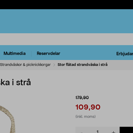
Multimedia
Reservdelar
Erbjuda
Strandväskor & picknickkorgar
Stor flätad strandväska i strå
ka i strå
179,90
109,90
(inkl. moms)
Product