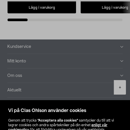
Lägg i varukorg
Lägg i varukorg
Sidfot
Kundservice
Mitt konto
Om oss
Product
+
Aktuellt
quantity
Våra bolag
Vi på Clas Ohlson använder cookies
Hitta butik
Genom att trycka
”Acceptera alla cookies”
samtycker du till att vi
lagrar cookies och andra spårtekniker på din enhet
enligt vår
cookiepolicy
för att förbättra upplevelsen på vår webbplats,