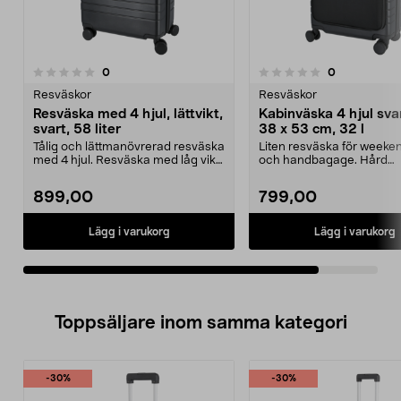
recensioner
recensioner
0
0
0.0 av 5 stjärnor
Resväskor
Resväskor
Resväska med 4 hjul, lättvikt,
Kabinväska 4 hjul sva
svart, 58 liter
38 x 53 cm, 32 l
Tålig och lättmanövrerad resväska
Liten resväska för weeke
med 4 hjul. Resväska med låg vikt
och handbagage. Hård
och tåligt s...
kabinväska med låg vikt o
899,00
799,00
Lägg i varukorg
Lägg i varukorg
Toppsäljare inom samma kategori
-30%
-30%