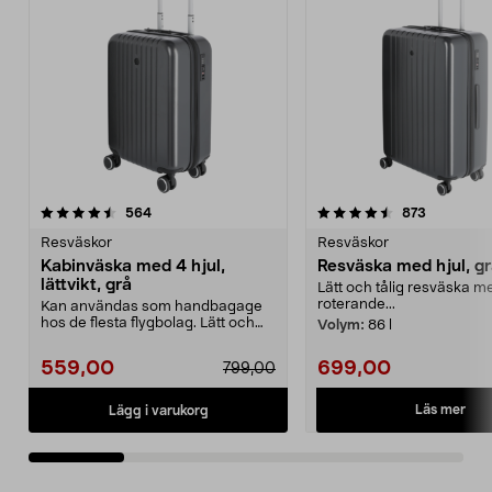
4.5 av 5 stjärnor
recensioner
4.5 av 5 stjärnor
recension
564
873
Resväskor
Resväskor
Kabinväska med 4 hjul,
Resväska med hjul, g
lättvikt, grå
Lätt och tålig resväska med
roterande...
Kan användas som handbagage
hos de flesta flygbolag. Lätt och
Volym:
86 l
hård kabinväska av...
559,00
699,00
799,00
Läs mer
Lägg i varukorg