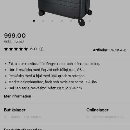
999,00
(inkl. moms)
5.0
(
1
)
Artikelnr:
31-7824-2
Extra stor resväska för längre resor och större packning.
Hård resväska med låg vikt och tåligt skal, 86 l.
Resväska med 4 hjul med 360 graders rotation.
Med teleskophandtag, fack och avdelare samt TSA-lås.
Del i en serie resväskor. Mått: 28 x 51 x 74 cm.
Mer information
Butikslager
Onlinelager
Hämtar lagerstatus...
Hämtar lagerstatus...