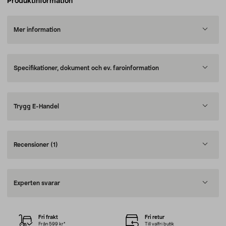
Produktinformation
Mer information
Specifikationer, dokument och ev. faroinformation
Trygg E-Handel
Recensioner
(1)
Experten svarar
Fri frakt
Fri retur
Från 599 kr*
Till valfri butik