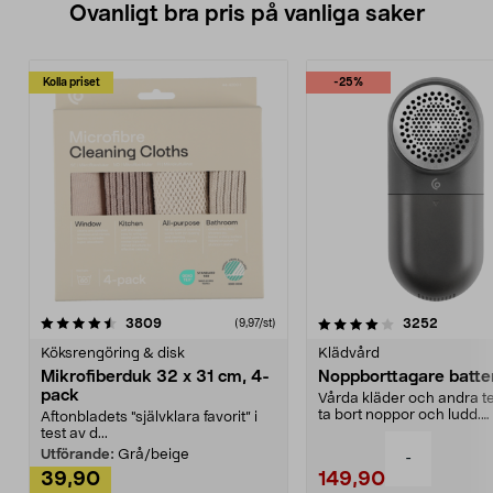
Ovanligt bra pris på vanliga saker
Kolla priset
-25%
4.0av 5 stjärnor
recensioner
4.5av 5 stjärnor
recensio
3809
3252
(9,97/st)
Köksrengöring & disk
Klädvård
Mikrofiberduk 32 x 31 cm, 4-
Noppborttagare batter
pack
Vårda kläder och andra tex
ta bort noppor och ludd.
Aftonbladets "självklara favorit” i
Noppborttagaren fräs...
test av d...
Utförande:
Grå/beige
-
39,90
149,90