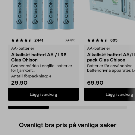
4.5av 5 stjärnor
recensioner
4.5av 5 stjärnor
recension
2441
685
(7,47/st)
AA-batterier
AA-batterier
Alkaliskt batteri AA / LR6
Alkaliskt batteri AA/
Clas Ohlson
pack Clas Ohlson
Svanenmärkta Longlife-batterier
Batterier för användning i
för fjärrkont...
batteridrivna apparater. 
i en sma...
Antal i förpackning:
4
29,90
69,90
Lägg i varukorg
Lägg i varukorg
Ovanligt bra pris på vanliga saker