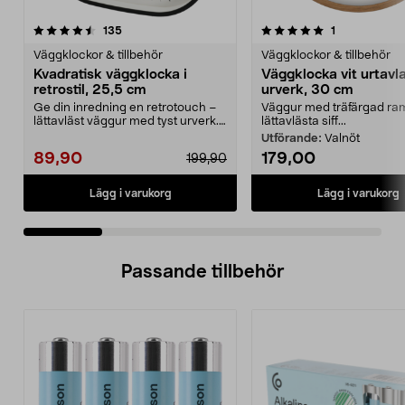
5.0 av 5 stjärnor
recensioner
3.0 av 5 stjärnor
recensioner
135
1
Väggklockor & tillbehör
Väggklockor & tillbehör
Kvadratisk väggklocka i
Väggklocka vit urtavla
retrostil, 25,5 cm
urverk, 30 cm
Ge din inredning en retrotouch –
Väggur med träfärgad ra
lättavläst väggur med tyst urverk.
lättavlästa siff...
Väggklocka m...
Utförande:
Valnöt
89,90
179,00
199,90
Lägg i varukorg
Lägg i varukorg
Passande tillbehör