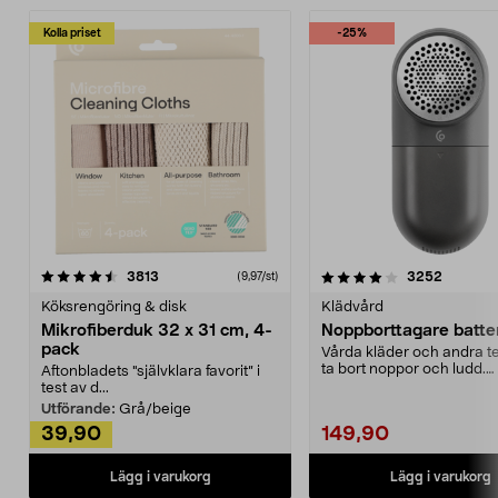
Kolla priset
-25%
4.0av 5 stjärnor
recensioner
4.5av 5 stjärnor
recensio
3813
3252
(9,97/st)
Köksrengöring & disk
Klädvård
Mikrofiberduk 32 x 31 cm, 4-
Noppborttagare batter
pack
Vårda kläder och andra tex
ta bort noppor och ludd.
Aftonbladets "självklara favorit” i
Noppborttagaren fräs...
test av d...
Utförande:
Grå/beige
39,90
149,90
Lägg i varukorg
Lägg i varukorg