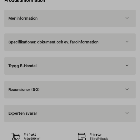
Produktinformation
Mer information
Specifikationer, dokument och ev. faroinformation
Trygg E-Handel
Recensioner
(50)
Experten svarar
Fri frakt
Fri retur
Från 599 kr*
Till valfri butik