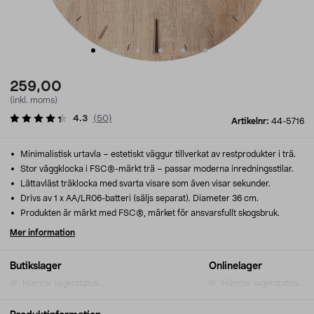
259,00
(inkl. moms)
4.3
(
50
)
Artikelnr:
44-5716
Minimalistisk urtavla – estetiskt väggur tillverkat av restprodukter i trä.
Stor väggklocka i FSC®-märkt trä – passar moderna inredningsstilar.
Lättavläst träklocka med svarta visare som även visar sekunder.
Drivs av 1 x AA/LR06-batteri (säljs separat). Diameter 36 cm.
Produkten är märkt med FSC®, märket för ansvarsfullt skogsbruk.
Mer information
Butikslager
Onlinelager
Hämtar lagerstatus...
Hämtar lagerstatus...