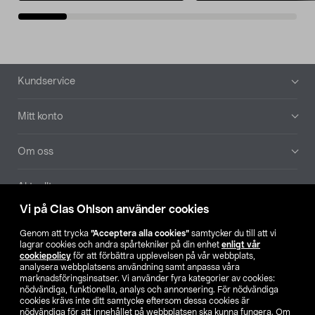
Sidfot
Kundservice
Mitt konto
Om oss
Aktuellt
Vi på Clas Ohlson använder cookies
Våra bolag
Genom att trycka
”Acceptera alla cookies”
samtycker du till att vi
lagrar cookies och andra spårtekniker på din enhet
enligt vår
Hitta butik
cookiepolicy
för att förbättra upplevelsen på vår webbplats,
analysera webbplatsens användning samt anpassa våra
marknadsföringsinsatser. Vi använder fyra kategorier av cookies:
nödvändiga, funktionella, analys och annonsering. För nödvändiga
SE
NO
FI
cookies krävs inte ditt samtycke eftersom dessa cookies är
nödvändiga för att innehållet på webbplatsen ska kunna fungera. Om