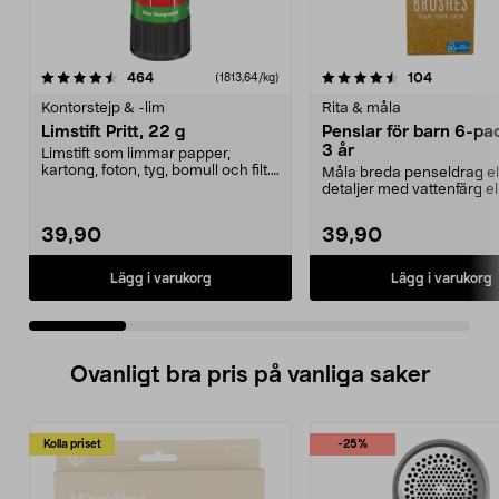
4.5 av 5 stjärnor
recensioner
4.5 av 5 stjärnor
recension
464
104
(1813,64/kg)
Kontorstejp & -lim
Rita & måla
Limstift Pritt, 22 g
Penslar för barn 6-pac
3 år
Limstift som limmar papper,
kartong, foton, tyg, bomull och filt.
Måla breda penseldrag el
Lufttätt lock ...
detaljer med vattenfärg el
akrylfärg. Penslar i o...
39,90
39,90
Lägg i varukorg
Lägg i varukorg
Ovanligt bra pris på vanliga saker
Kolla priset
-25%