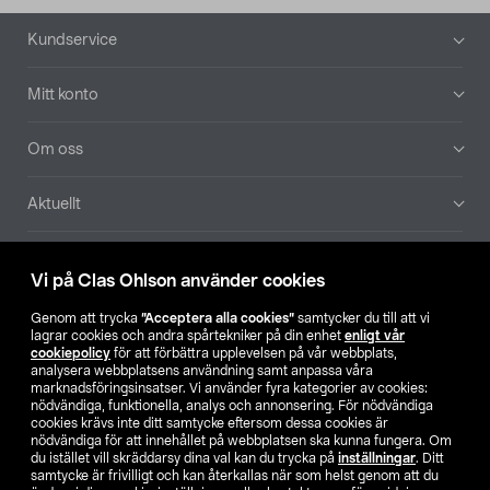
Sidfot
Kundservice
Mitt konto
Om oss
Aktuellt
Våra bolag
Vi på Clas Ohlson använder cookies
Hitta butik
Genom att trycka
”Acceptera alla cookies”
samtycker du till att vi
lagrar cookies och andra spårtekniker på din enhet
enligt vår
cookiepolicy
för att förbättra upplevelsen på vår webbplats,
SE
NO
FI
analysera webbplatsens användning samt anpassa våra
marknadsföringsinsatser. Vi använder fyra kategorier av cookies:
nödvändiga, funktionella, analys och annonsering. För nödvändiga
cookies krävs inte ditt samtycke eftersom dessa cookies är
nödvändiga för att innehållet på webbplatsen ska kunna fungera. Om
du istället vill skräddarsy dina val kan du trycka på
inställningar
. Ditt
samtycke är frivilligt och kan återkallas när som helst genom att du