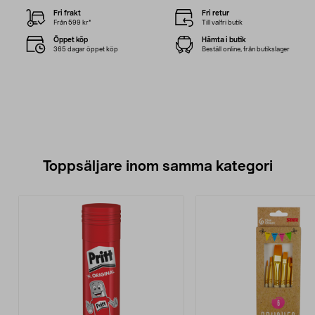
Fri frakt
Fri retur
Från 599 kr*
Till valfri butik
Öppet köp
Hämta i butik
365 dagar öppet köp
Beställ online, från butikslager
Toppsäljare inom samma kategori