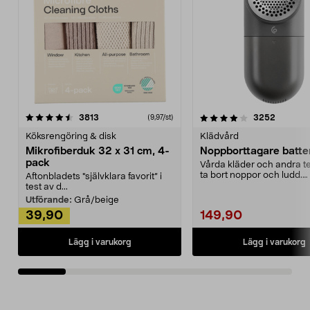
4.0av 5 stjärnor
recensioner
4.5av 5 stjärnor
recensio
3813
3252
(9,97/st)
Köksrengöring & disk
Klädvård
Mikrofiberduk 32 x 31 cm, 4-
Noppborttagare batter
pack
Vårda kläder och andra tex
ta bort noppor och ludd.
Aftonbladets "självklara favorit” i
Noppborttagaren fräs...
test av d...
Utförande:
Grå/beige
39,90
149,90
Lägg i varukorg
Lägg i varukorg