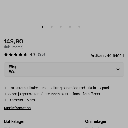
149,90
(inkl. moms)
4.7
(
39
)
Artikelnr:
44-6409-1
Select
Färg
variant
Röd
Extra stora julkulor – matt, glittrig och mönstrad julkula i 3-pack.
Stora julgranskulor i återvunnen plast – finns i flera färger.
Diameter: 15 cm.
Mer information
Butikslager
Onlinelager