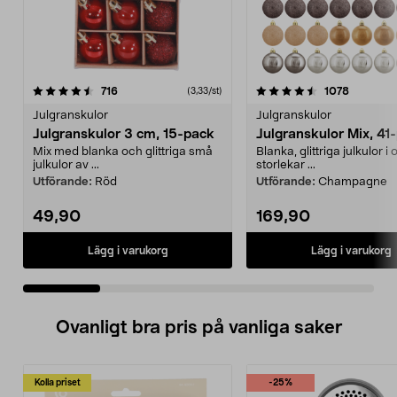
4.5 av 5 stjärnor
recensioner
4.5 av 5 stjärnor
recensio
716
1078
(3,33/st)
Julgranskulor
Julgranskulor
Julgranskulor 3 cm, 15-pack
Julgranskulor Mix, 41
Mix med blanka och glittriga små
Blanka, glittriga julkulor i 
julkulor av ...
storlekar ...
Utförande:
Röd
Utförande:
Champagne
49,90
169,90
Lägg i varukorg
Lägg i varukorg
Ovanligt bra pris på vanliga saker
Kolla priset
-25%