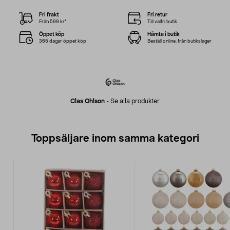
Fri frakt
Fri retur
Från 599 kr*
Till valfri butik
Öppet köp
Hämta i butik
365 dagar öppet köp
Beställ online, från butikslager
Clas Ohlson
-
Se alla produkter
Toppsäljare inom samma kategori