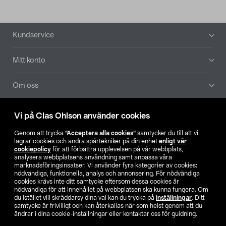
Sidfot
Kundservice
Mitt konto
Om oss
Aktuellt
Vi på Clas Ohlson använder cookies
Genom att trycka
”Acceptera alla cookies”
samtycker du till att vi
Våra bolag
lagrar cookies och andra spårtekniker på din enhet
enligt vår
cookiepolicy
för att förbättra upplevelsen på vår webbplats,
analysera webbplatsens användning samt anpassa våra
Hitta butik
marknadsföringsinsatser. Vi använder fyra kategorier av cookies:
nödvändiga, funktionella, analys och annonsering. För nödvändiga
cookies krävs inte ditt samtycke eftersom dessa cookies är
SE
NO
FI
nödvändiga för att innehållet på webbplatsen ska kunna fungera. Om
du istället vill skräddarsy dina val kan du trycka på
inställningar
. Ditt
samtycke är frivilligt och kan återkallas när som helst genom att du
ändrar i dina cookie-inställningar eller kontaktar oss för guidning.