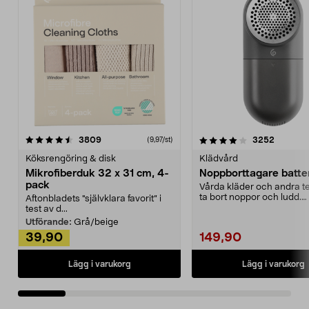
4.0av 5 stjärnor
recensioner
4.5av 5 stjärnor
recensio
3809
3252
(9,97/st)
Köksrengöring & disk
Klädvård
Mikrofiberduk 32 x 31 cm, 4-
Noppborttagare batter
pack
Vårda kläder och andra tex
ta bort noppor och ludd.
Aftonbladets "självklara favorit” i
Noppborttagaren fräs...
test av d...
Utförande:
Grå/beige
39,90
149,90
Lägg i varukorg
Lägg i varukorg