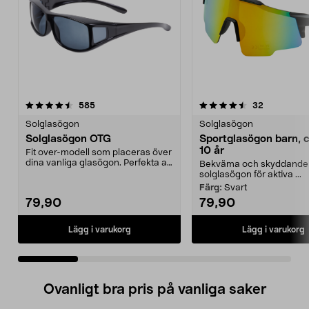
4.5 av 5 stjärnor
recensioner
4.0 av 5 stjärnor
recensione
585
32
Solglasögon
Solglasögon
Solglasögon OTG
Sportglasögon barn, c
10 år
Fit over-modell som placeras över
dina vanliga glasögon. Perfekta att
Bekväma och skyddande
ta fram i ...
solglasögon för aktiva ...
Färg:
Svart
79,90
79,90
Lägg i varukorg
Lägg i varukorg
Ovanligt bra pris på vanliga saker