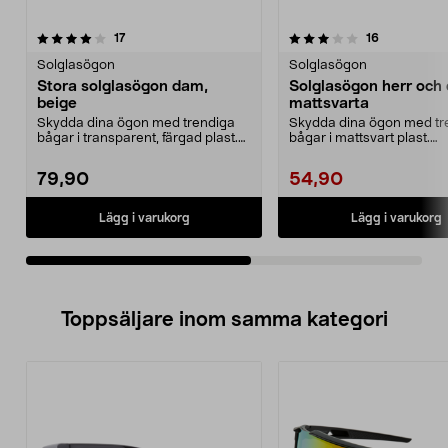
3.5av 5 stjärnor
recensioner
4.5av 5 stjärnor
recensioner
17
16
Solglasögon
Solglasögon
Stora solglasögon dam,
Solglasögon herr och
beige
mattsvarta
Skydda dina ögon med trendiga
Skydda dina ögon med tr
bågar i transparent, färgad plast.
bågar i mattsvart plast.
Solglasögon med...
Solglasögon för herr och .
79,90
54,90
Lägg i varukorg
Lägg i varukorg
Toppsäljare inom samma kategori