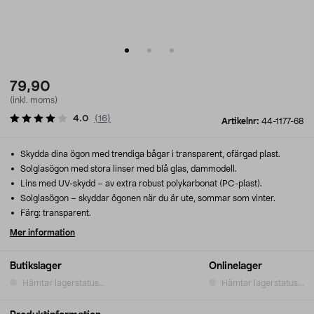
79,90
(inkl. moms)
4.0
(
16
)
Artikelnr:
44-1177-68
Skydda dina ögon med trendiga bågar i transparent, ofärgad plast.
Solglasögon med stora linser med blå glas, dammodell.
Lins med UV-skydd – av extra robust polykarbonat (PC-plast).
Solglasögon – skyddar ögonen när du är ute, sommar som vinter.
Färg: transparent.
Mer information
Butikslager
Onlinelager
Hämtar lagerstatus...
Hämtar lagerstatus...