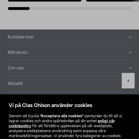
Sidfot
Kundservice
Mitt konto
Om oss
Product
+
Aktuellt
quantity
Våra bolag
Vi på Clas Ohlson använder cookies
Hitta butik
Genom att trycka
”Acceptera alla cookies”
samtycker du till att vi
lagrar cookies och andra spårtekniker på din enhet
enligt vår
cookiepolicy
för att förbättra upplevelsen på vår webbplats,
SE
NO
FI
analysera webbplatsens användning samt anpassa våra
marknadsföringsinsatser. Vi använder fyra kategorier av cookies: