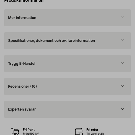
Produktinformation
Mer information
Specifikationer, dokument och ev. faroinformation
Trygg E-Handel
Recensioner
(16)
Experten svarar
Fri frakt
Fri retur
Från 599 kr*
Till valfri butik