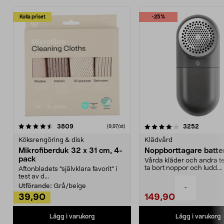
Kolla priset
-25%
4.0av 5 stjärnor
recensioner
4.5av 5 stjärnor
recensio
3809
3252
(9,97/st)
Köksrengöring & disk
Klädvård
Mikrofiberduk 32 x 31 cm, 4-
Noppborttagare batter
pack
Vårda kläder och andra tex
ta bort noppor och ludd.
Aftonbladets "självklara favorit” i
Noppborttagaren fräs...
test av d...
Utförande:
Grå/beige
-
39,90
149,90
Lägg i varukorg
Lägg i varukorg