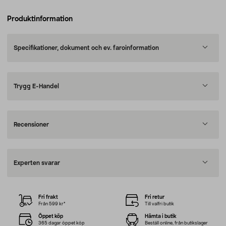
Produktinformation
Specifikationer, dokument och ev. faroinformation
Trygg E-Handel
Recensioner
Experten svarar
Fri frakt
Fri retur
Från 599 kr*
Till valfri butik
Öppet köp
Hämta i butik
365 dagar öppet köp
Beställ online, från butikslager