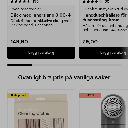
4.0 av 5 stjärnor
recensioner
4.0 av 5 stjärnor
recensione
155
60
Bygg reservdelar
Duschmunstycken & dus
Däck med innerslang 3.00-4
Handduschhållare fö
duschstång, krom
Däck 4-lagers inklusive slang med
vinklad ventil. Passande
Hållare för duschhandtag t
luftgummihjul i dimen...
och handdusch 40-9865.
22 mm stång och ...
149,90
79,00
Lägg i varukorg
Lägg i varukorg
Ovanligt bra pris på vanliga saker
Kolla priset
-25%