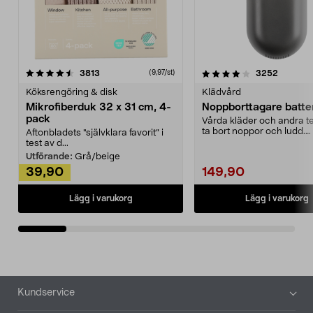
4.0av 5 stjärnor
recensioner
4.5av 5 stjärnor
recensio
3813
3252
(9,97/st)
Köksrengöring & disk
Klädvård
Mikrofiberduk 32 x 31 cm, 4-
Noppborttagare batter
pack
Vårda kläder och andra tex
ta bort noppor och ludd.
Aftonbladets "självklara favorit” i
Noppborttagaren fräs...
test av d...
Utförande:
Grå/beige
39,90
149,90
Lägg i varukorg
Lägg i varukorg
Sidfot
Kundservice