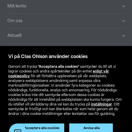
Mitt konto
Om oss
Aktuellt
Våra bolag
Vi på Clas Ohlson använder cookies
Hitta butik
Genom att trycka
”Acceptera alla cookies”
samtycker du till att vi
lagrar cookies och andra spårtekniker på din enhet
enligt vår
cookiepolicy
för att förbättra upplevelsen på vår webbplats,
SE
NO
FI
analysera webbplatsens användning samt anpassa våra
marknadsföringsinsatser. Vi använder fyra kategorier av cookies:
nödvändiga, funktionella, analys och annonsering. För nödvändiga
cookies krävs inte ditt samtycke eftersom dessa cookies är
nödvändiga för att innehållet på webbplatsen ska kunna fungera. Om
du istället vill skräddarsy dina val kan du trycka på
inställningar
. Ditt
samtycke är frivilligt och kan återkallas när som helst genom att du
ändrar i dina cookie-inställningar eller kontaktar oss för guidning.
Köpvillkor
Privacy statement
Klubbvillkor
För företag
Ändra till priser exklusive moms
Produkten har utgått
Acceptera alla cookies
Avvisa alla