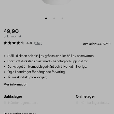
49,90
(inkl. moms)
4.4
(
147
)
Artikelnr:
44-5260
Ställ i diskhon och skölj av grönsaker eller häll av pastavatten.
Stort, vitt durkslag i plast med 2 handtag och upphöjd fot.
Durkslaget är livsmedelsgodkänt och tillverkat i Sverige.
Ögla i handtaget för hängande förvaring
Tål maskindisk (övre korgen).
Mer information
Butikslager
Onlinelager
Hämtar lagerstatus...
Hämtar lagerstatus...