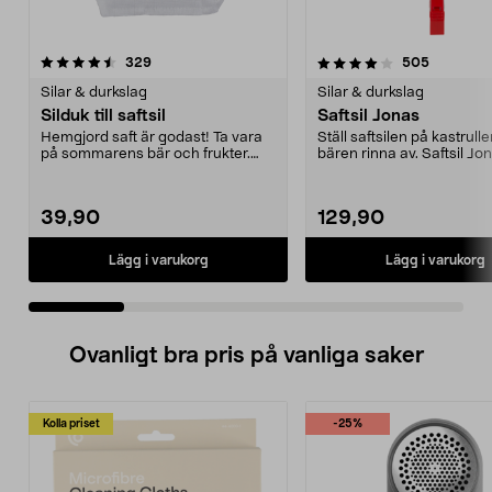
4.0 av 5 stjärnor
recensioner
4.5 av 5 stjärnor
recension
329
505
Silar & durkslag
Silar & durkslag
Silduk till saftsil
Saftsil Jonas
Hemgjord saft är godast! Ta vara
Ställ saftsilen på kastrulle
på sommarens bär och frukter.
bären rinna av. Saftsil Jo
Underlättar när d...
silställni...
39,90
129,90
Lägg i varukorg
Lägg i varukorg
Ovanligt bra pris på vanliga saker
Kolla priset
-25%