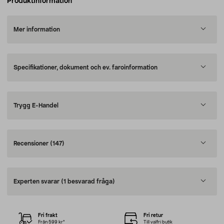
Produktinformation
Mer information
Specifikationer, dokument och ev. faroinformation
Trygg E-Handel
Recensioner
(147)
Experten svarar
(1 besvarad fråga)
Fri frakt
Fri retur
Från 599 kr*
Till valfri butik