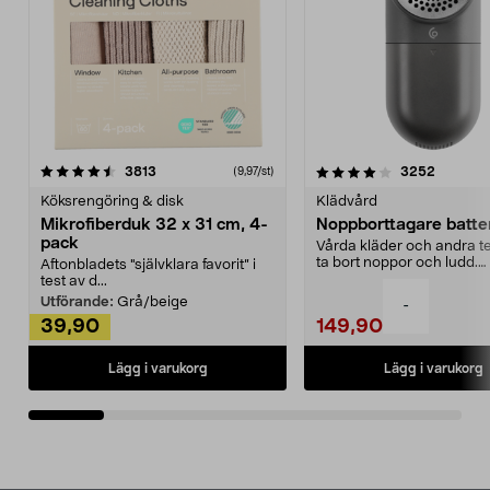
4.0av 5 stjärnor
recensioner
4.5av 5 stjärnor
recensio
3813
3252
(9,97/st)
Köksrengöring & disk
Klädvård
Mikrofiberduk 32 x 31 cm, 4-
Noppborttagare batter
pack
Vårda kläder och andra tex
ta bort noppor och ludd.
Aftonbladets "självklara favorit” i
Noppborttagaren fräs...
test av d...
Utförande:
Grå/beige
-
39,90
149,90
Lägg i varukorg
Lägg i varukorg