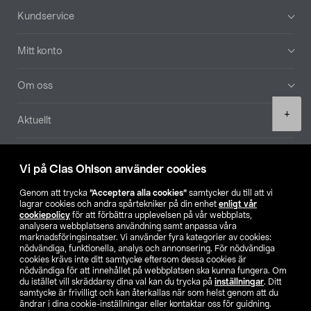
Sidfot
Kundservice
Mitt konto
Om oss
Product
+
Aktuellt
quantity
Våra bolag
Vi på Clas Ohlson använder cookies
Hitta butik
Genom att trycka
”Acceptera alla cookies”
samtycker du till att vi
lagrar cookies och andra spårtekniker på din enhet
enligt vår
cookiepolicy
för att förbättra upplevelsen på vår webbplats,
SE
NO
FI
analysera webbplatsens användning samt anpassa våra
marknadsföringsinsatser. Vi använder fyra kategorier av cookies:
nödvändiga, funktionella, analys och annonsering. För nödvändiga
cookies krävs inte ditt samtycke eftersom dessa cookies är
nödvändiga för att innehållet på webbplatsen ska kunna fungera. Om
du istället vill skräddarsy dina val kan du trycka på
inställningar
. Ditt
samtycke är frivilligt och kan återkallas när som helst genom att du
ändrar i dina cookie-inställningar eller kontaktar oss för guidning.