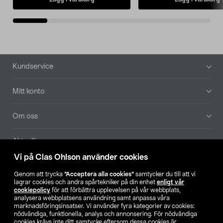
Sidfot
Kundservice
Mitt konto
Om oss
Aktuellt
Vi på Clas Ohlson använder cookies
Våra bolag
Genom att trycka
”Acceptera alla cookies”
samtycker du till att vi
lagrar cookies och andra spårtekniker på din enhet
enligt vår
Hitta butik
cookiepolicy
för att förbättra upplevelsen på vår webbplats,
analysera webbplatsens användning samt anpassa våra
marknadsföringsinsatser. Vi använder fyra kategorier av cookies:
nödvändiga, funktionella, analys och annonsering. För nödvändiga
SE
NO
FI
cookies krävs inte ditt samtycke eftersom dessa cookies är