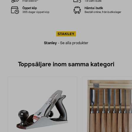
Från 599 kr*
Till valfri butik
Öppet köp
Hämta i butik
365 dagar öppet köp
Beställ online, från butikslager
Stanley
-
Se alla produkter
Toppsäljare inom samma kategori