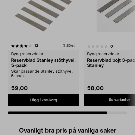
recensioner
13
(11,80/st)
recensioner
0
0.0 av 5 stjärnor
Bygg reservdelar
Bygg reservdelar
Reservblad Stanley stöthyvel,
Reservblad böjt 3-pa
5-pack
Stanley
Skär passande Stanley stöthyvel.
5-pack.
59,00
58,00
Se varianter
Lägg i varukorg
Ovanligt bra pris på vanliga saker