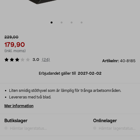
229,00
179,90
(inkl. moms)
3.0
(
24
)
Artikelnr:
40-8185
Erbjudandet gäller till
2027-02-02
Liten smidig stöthyvel som är lämplig för trånga arbetsområden.
Levereras med två blad.
Mer information
Butikslager
Onlinelager
Hämtar lagerstatus...
Hämtar lagerstatus...