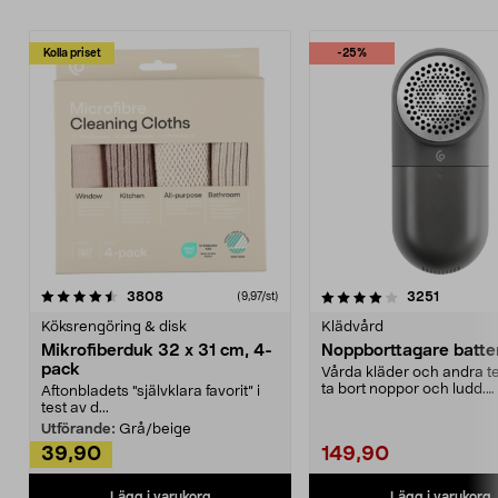
Kolla priset
-25%
4.0av 5 stjärnor
recensioner
4.5av 5 stjärnor
recensio
3808
3251
(9,97/st)
Köksrengöring & disk
Klädvård
Mikrofiberduk 32 x 31 cm, 4-
Noppborttagare batter
pack
Vårda kläder och andra tex
ta bort noppor och ludd.
Aftonbladets "självklara favorit” i
Noppborttagaren fräs...
test av d...
Utförande:
Grå/beige
39,90
149,90
Lägg i varukorg
Lägg i varukorg