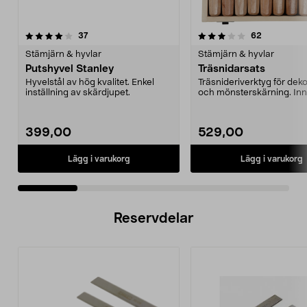
3.5 av 5 stjärnor
recensioner
4.0 av 5 stjärnor
recensione
37
62
Stämjärn & hyvlar
Stämjärn & hyvlar
Putshyvel Stanley
Träsnidarsats
Hyvelstål av hög kvalitet. Enkel
Träsnideriverktyg för dek
inställning av skärdjupet.
och mönsterskärning. Inn
10 olika verkty...
399,00
529,00
Lägg i varukorg
Lägg i varukorg
Reservdelar