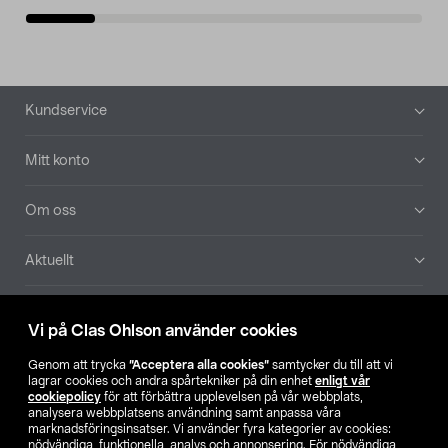
Sidfot
Kundservice
Mitt konto
Om oss
Aktuellt
Våra bolag
Vi på Clas Ohlson använder cookies
Hitta butik
Genom att trycka
”Acceptera alla cookies”
samtycker du till att vi
lagrar cookies och andra spårtekniker på din enhet
enligt vår
cookiepolicy
för att förbättra upplevelsen på vår webbplats,
SE
NO
FI
analysera webbplatsens användning samt anpassa våra
marknadsföringsinsatser. Vi använder fyra kategorier av cookies:
nödvändiga, funktionella, analys och annonsering. För nödvändiga