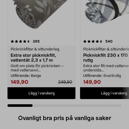
4.5 av 5 stjärnor
recensioner
4.5 av 5 stjärnor
recension
265
540
Picknickfiltar & sittunderlag
Picknickfiltar & sittunderl
Extra stor picknickfilt,
Picknickfilt 230 x 170
vattentät 2,3 x 1,7 m
rutig
Gott om plats för picknicken –
Extra stor filt med vatten
med vattenavvi...
undersida...
Utförande:
Beige
Utförande:
Svartrutig
149,90
149,90
249,90
Lägg i varukorg
Lägg i varukorg
Ovanligt bra pris på vanliga saker