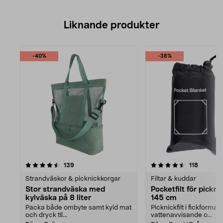
Liknande produkter
-40%
-38%
4.5av 5 stjärnor
recensioner
4.5av 5 stjärnor
recensio
139
118
Strandväskor & picknickkorgar
Filtar & kuddar
Stor strandväska med
Pocketfilt för pickni
kylväska på 8 liter
145 cm
Packa både ombyte samt kyld mat
Picknickfilt i fickformat 
och dryck til...
vattenavvisande o...