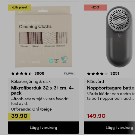
Kolla priset
-25%
4.0av 5 stjärnor
recensioner
4.5av 5 stjärnor
recensio
3808
3251
(9,97/st)
Köksrengöring & disk
Klädvård
Mikrofiberduk 32 x 31 cm, 4-
Noppborttagare batter
pack
Vårda kläder och andra tex
ta bort noppor och ludd.
Aftonbladets "självklara favorit” i
Noppborttagaren fräs...
test av d...
Utförande:
Grå/beige
39,90
149,90
Lägg i varukorg
Lägg i varukorg