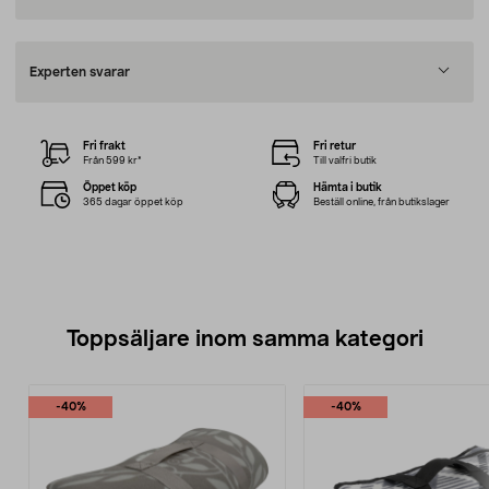
Experten svarar
Fri frakt
Fri retur
Från 599 kr*
Till valfri butik
Öppet köp
Hämta i butik
365 dagar öppet köp
Beställ online, från butikslager
Toppsäljare inom samma kategori
-40%
-40%