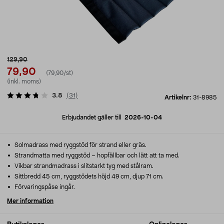
129,90
79,90
(79,90/st)
(inkl. moms)
3.8
(
31
)
Artikelnr:
31-8985
Erbjudandet gäller till
2026-10-04
Solmadrass med ryggstöd för strand eller gräs.
Strandmatta med ryggstöd – hopfällbar och lätt att ta med.
Vikbar strandmadrass i slitstarkt tyg med stålram.
Sittbredd 45 cm, ryggstödets höjd 49 cm, djup 71 cm.
Förvaringspåse ingår.
Mer information