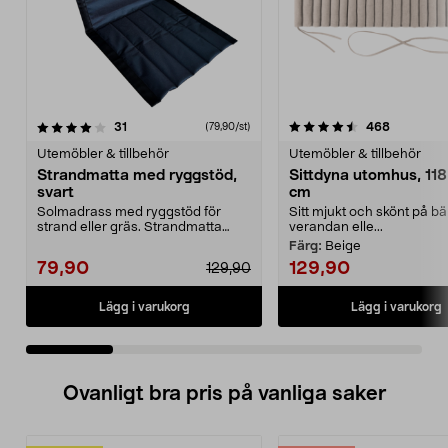
4.5 av 5 stjärnor
recensioner
4.5 av 5 stjärnor
recension
31
468
(79,90/st)
Utemöbler & tillbehör
Utemöbler & tillbehör
Strandmatta med ryggstöd,
Sittdyna utomhus, 118
svart
cm
Solmadrass med ryggstöd för
Sitt mjukt och skönt på b
strand eller gräs. Strandmatta
verandan elle...
med ryggstöd – hopfäl...
Färg:
Beige
79,90
129,90
129,90
Lägg i varukorg
Lägg i varukorg
Ovanligt bra pris på vanliga saker