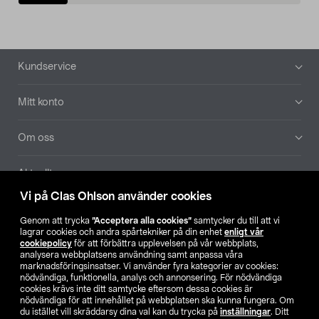
Sidfot
Kundservice
Mitt konto
Om oss
Aktuellt
Vi på Clas Ohlson använder cookies
Våra bolag
Genom att trycka
”Acceptera alla cookies”
samtycker du till att vi
lagrar cookies och andra spårtekniker på din enhet
enligt vår
Hitta butik
cookiepolicy
för att förbättra upplevelsen på vår webbplats,
analysera webbplatsens användning samt anpassa våra
marknadsföringsinsatser. Vi använder fyra kategorier av cookies:
nödvändiga, funktionella, analys och annonsering. För nödvändiga
SE
NO
FI
cookies krävs inte ditt samtycke eftersom dessa cookies är
nödvändiga för att innehållet på webbplatsen ska kunna fungera. Om
du istället vill skräddarsy dina val kan du trycka på
inställningar
. Ditt