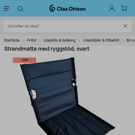
Startsida
Fritid
Uteplats & balkong
Utemöbler & tillbehör
Stra
Strandmatta med ryggstöd, svart
-38%