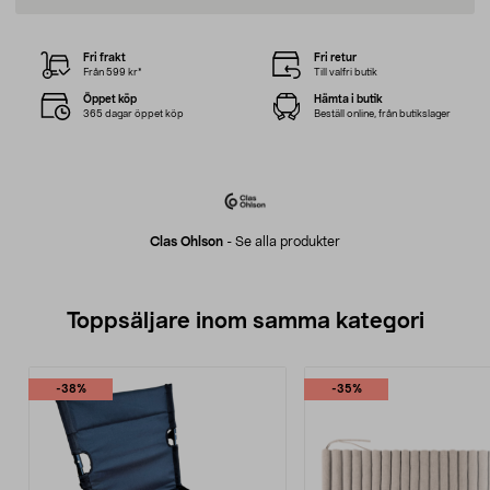
Fri frakt
Fri retur
Från 599 kr*
Till valfri butik
Öppet köp
Hämta i butik
365 dagar öppet köp
Beställ online, från butikslager
Clas Ohlson
-
Se alla produkter
Toppsäljare inom samma kategori
-38%
-35%