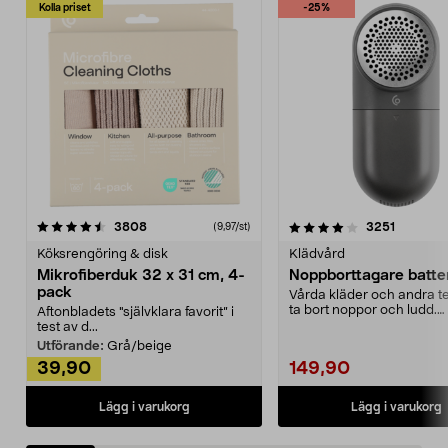
Kolla priset
-25%
4.0av 5 stjärnor
recensioner
4.5av 5 stjärnor
recensio
3808
3251
(9,97/st)
Köksrengöring & disk
Klädvård
Mikrofiberduk 32 x 31 cm, 4-
Noppborttagare batter
pack
Vårda kläder och andra tex
ta bort noppor och ludd.
Aftonbladets "självklara favorit” i
Noppborttagaren fräs...
test av d...
Utförande:
Grå/beige
39,90
149,90
Lägg i varukorg
Lägg i varukorg