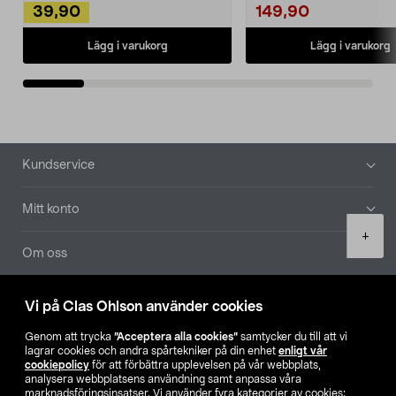
39,90
149,90
Lägg i varukorg
Lägg i varukorg
Sidfot
Kundservice
Mitt konto
Product
+
quantity
Om oss
Aktuellt
Vi på Clas Ohlson använder cookies
Genom att trycka
”Acceptera alla cookies”
samtycker du till att vi
Våra bolag
lagrar cookies och andra spårtekniker på din enhet
enligt vår
cookiepolicy
för att förbättra upplevelsen på vår webbplats,
analysera webbplatsens användning samt anpassa våra
Hitta butik
marknadsföringsinsatser. Vi använder fyra kategorier av cookies: