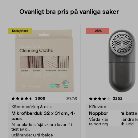
Ovanligt bra pris på vanliga saker
Kolla priset
-25%
4.0av 5 stjärnor
recensioner
4.5av 5 stjärnor
recensio
3809
3252
(9,97/st)
Köksrengöring & disk
Klädvård
Mikrofiberduk 32 x 31 cm, 4-
Noppborttagare batter
-
pack
Vårda kläder och andra tex
ta bort noppor och ludd.
Aftonbladets "självklara favorit” i
Noppborttagaren fräs...
test av d...
Utförande:
Grå/beige