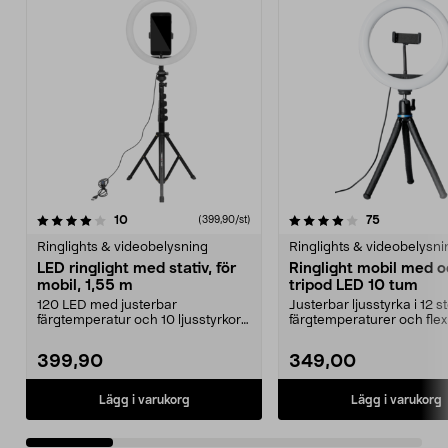
4.0 av 5 stjärnor
recensioner
5.0 av 5 stjärnor
recensioner
10
75
(399,90/st)
Ringlights & videobelysning
Ringlights & videobelysni
LED ringlight med stativ, för
Ringlight mobil med 
mobil, 1,55 m
tripod LED 10 tum
120 LED med justerbar
Justerbar ljusstyrka i 12 s
färgtemperatur och 10 ljusstyrkor
färgtemperaturer och flex
– rätt ljus i varje situ...
tripod. Ring Lig...
399,90
349,00
Lägg i varukorg
Lägg i varukorg