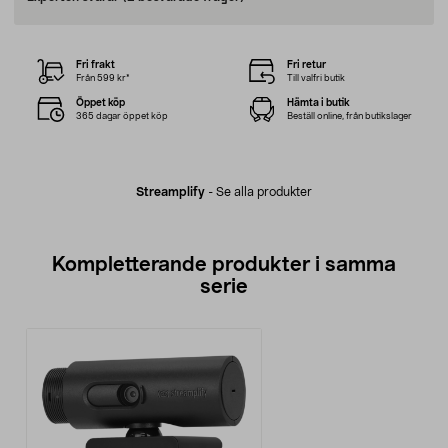
Fri frakt
Fri retur
Från 599 kr*
Till valfri butik
Öppet köp
Hämta i butik
365 dagar öppet köp
Beställ online, från butikslager
Streamplify
-
Se alla produkter
Kompletterande produkter i samma
serie