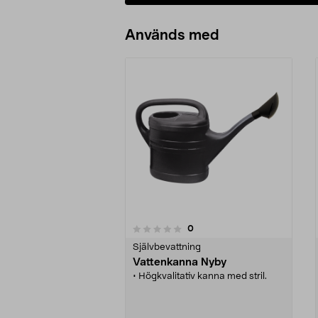
Används med
recensioner
0
0 av 5 stjärnor
0.0 av 5 stjärnor
Självbevattning
Vattenkanna Nyby
• Högkvalitativ kanna med stril.