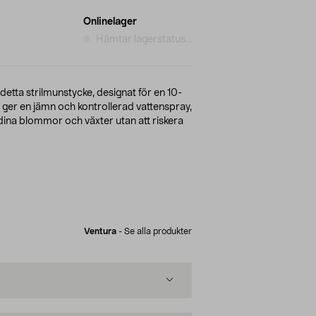
Onlinelager
Hämtar lagerstatus...
etta strilmunstycke, designat för en 10-
t ger en jämn och kontrollerad vattenspray,
a dina blommor och växter utan att riskera
Ventura
-
Se alla produkter