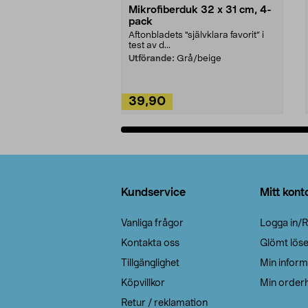
Mikrofiberduk 32 x 31 cm, 4-
pack
Aftonbladets "självklara favorit” i
test av d...
Utförande:
Grå/beige
39,90
Lägg i varukorg
Sidfot
Kundservice
Mitt kont
Vanliga frågor
Logga in/R
Kontakta oss
Glömt lös
Tillgänglighet
Min inform
Köpvillkor
Min orderh
Retur / reklamation