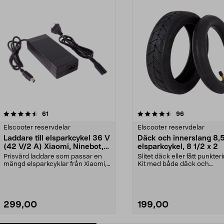
4.5 av 5 stjärnor
recensioner
4.5 av 5 stjärnor
recensioner
61
96
Elscooter reservdelar
Elscooter reservdelar
Laddare till elsparkcykel 36 V
Däck och innerslang 8,5"
(42 V/2 A) Xiaomi, Ninebot,
elsparkcykel, 8 1/2 x 2
E-Way m.fl.
Prisvärd laddare som passar en
Slitet däck eller fått punkter
mängd elsparkcyklar från Xiaomi,
Kit med både däck och
Ninebot och E-Wa...
innerslang. Luftdäck -...
299,00
199,00