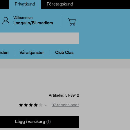
Privatkund
Företagskund
Välkommen
Logga in/Bli medlem
nden
Våra tjänster
Club Clas
Artikelnr:
51-3942
37
recensioner
Lägg i varukorg
(1)