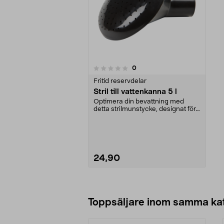
recensioner
0
0 av 5 stjärnor
Fritid reservdelar
Stril till vattenkanna 5 l
Optimera din bevattning med
detta strilmunstycke, designat för
en 5-liters vatte...
24,90
Lägg i varukorg
Toppsäljare inom samma ka