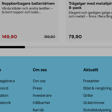
Noppborttagare batteridriven
Trägalgar med metallpi
8-pack
Vårda kläder och andra textilier –
ta bort noppor och ludd.
Elegant och gedigen galge a
Noppborttagaren fräs...
och metall – finns i flera färg
Galge med sv...
149,90
79,90
199,90
Lägg i varukorg
Lägg i varukorg
o
Om oss
Aktuellt
egistrera
Om oss
Presenter
enord
Press
Städ & rengöring
ation
Investerare
Grillar
istorik
Hållbarhet
Grästrimmer
Karriär
Solcellsbelysning