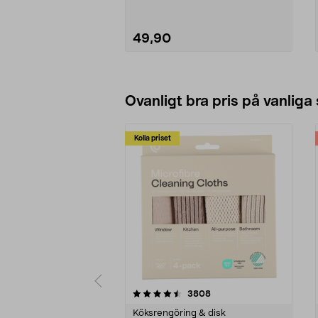
49,90
Se varianter
Ovanligt bra pris på vanliga
Kolla priset
5av 5 stjärnor
4.0av 5 stjärnor
recensioner
3808
Köksrengöring & disk