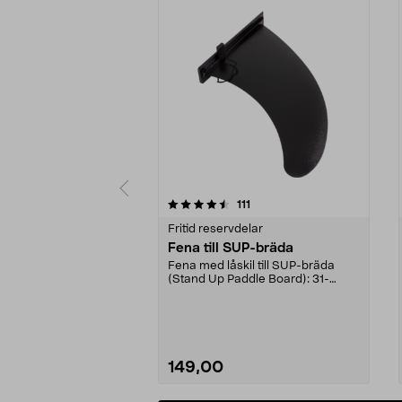
5 av 5 stjärnor
4.5 av 5 stjärnor
recensioner
111
Fritid reservdelar
Fena till SUP-bräda
Fena med låskil till SUP-bräda
(Stand Up Paddle Board): 31-
974331-2059, E11 Pass...
149,00