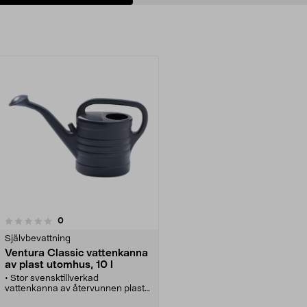
recensioner
0
Självbevattning
Ventura Classic vattenkanna
av plast utomhus, 10 l
• Stor svensktillverkad
vattenkanna av återvunnen plast.
• Ventura Classic, svart –