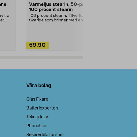
nne,
Värmeljus stearin, 50-pack,
Bikarbonat
100 procent stearin
Ett allsidigt 
städning och 
v trä
100 procent stearin. Tillverkade i
ute. Städa med
er.
Sverige som brinner med en
vacker och sotfri ...
59,90
49,90
Lägg i varukorg
Lägg
Våra bolag
Clas Fixare
Batteriexperten
Teknikdelar
PhoneLife
Reservdelaronline