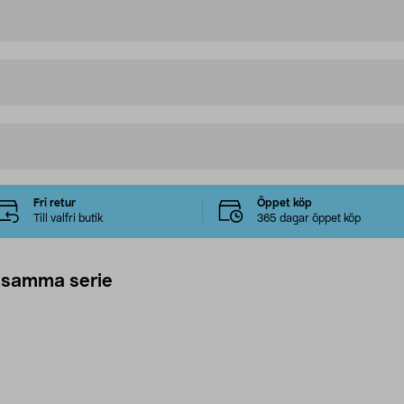
Fri retur
Öppet köp
Till valfri butik
365 dagar öppet köp
 samma serie