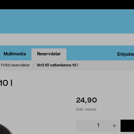
Multimedia
Reservdelar
Erbjuda
Fritid reservdelar
Stril till vattenkanna 10 l
10 l
24,90
(inkl. moms)
Product
quantity