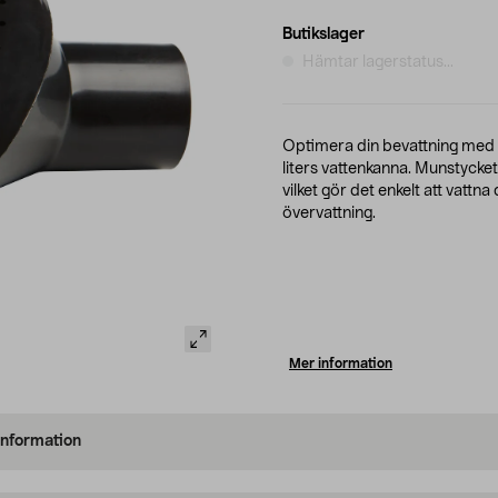
Butikslager
Hämtar lagerstatus...
Optimera din bevattning med d
liters vattenkanna. Munstycke
vilket gör det enkelt att vattn
övervattning.
Mer information
information