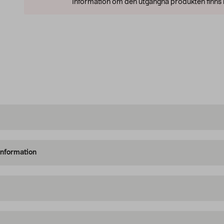
Information om den utgångna produkten finns l
information