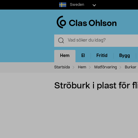
Select
Sweden
market
Hem
El
Fritid
Bygg
Startsida
Hem
Matförvaring
Burkar
Ströburk i plast för 