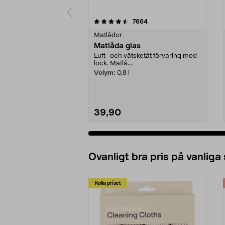
5 av 5 stjärnor
4.5 av 5 stjärnor
recensioner
7664
Matlådor
Matlåda glas
Luft- och vätsketät förvaring med
lock. Matlå...
Volym:
0,8 l
39,90
Ovanligt bra pris på vanliga
Kolla priset