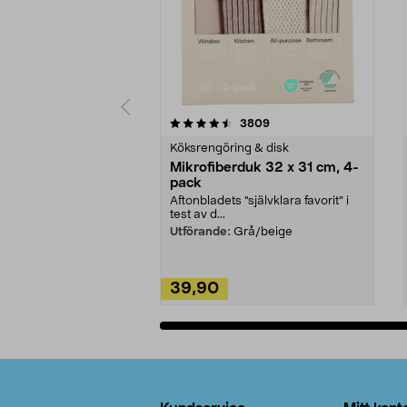
5av 5 stjärnor
4.0av 5 stjärnor
recensioner
3809
Köksrengöring & disk
Mikrofiberduk 32 x 31 cm, 4-
pack
Aftonbladets "självklara favorit” i
test av d...
Utförande:
Grå/beige
39,90
Lägg i varukorg
Sidfot