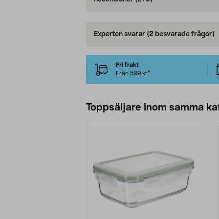
Experten svarar
(2 besvarade frågor)
Fri frakt
Från 599 kr*
Toppsäljare inom samma ka