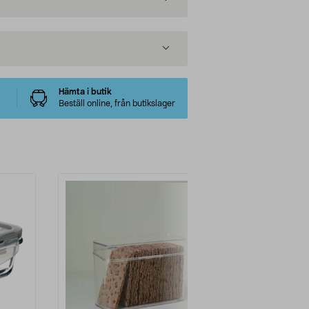
Hämta i butik
Beställ online, från butikslager
-33%