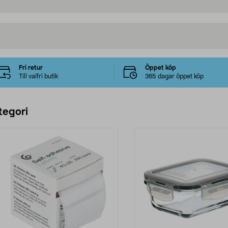
Fri retur
Öppet köp
Till valfri butik
365 dagar öppet köp
tegori