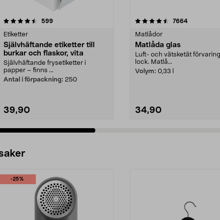
4.5 av 5 stjärnor
recensioner
4.5 av 5 stjärnor
recensione
599
7664
Etiketter
Matlådor
Självhäftande etiketter till
Matlåda glas
burkar och flaskor, vita
Luft- och vätsketät förvari
lock. Matlå...
Självhäftande frysetiketter i
papper – finns ...
Volym:
0,33 l
Antal i förpackning:
250
39,90
34,90
 saker
-25%