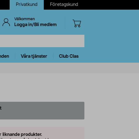
Privatkund
Företagskund
Välkommen
Logga in/Bli medlem
nden
Våra tjänster
Club Clas
t
er
liknande produkter.