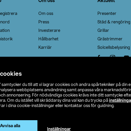
o
Om oss
Aktuellt
egistrera
Om oss
Presenter
enord
Press
Städ & rengöring
ation
Investerare
Grillar
istorik
Hållbarhet
Grästrimmer
Karriär
Solcellsbelysning
 cookies
”
samtycker du till att vi lagrar cookies och andra spårtekniker på din 
analysera webbplatsens användning samt anpassa våra marknadsförings
 och annonsering. För nödvändiga cookies krävs inte ditt samtycke ef
a. Om du istället vill skräddarsy dina val kan du trycka på
inställninga
r i dina cookie-inställningar eller kontaktar oss för guidning.
s Ohlson
Köpvillkor
Privacy statement
Klubbvillkor
H
Ändra till priser exklusive moms
Avvisa alla
Inställningar