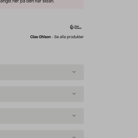
ängst ner på den här sidan.
Clas Ohlson
-
Se alla produkter