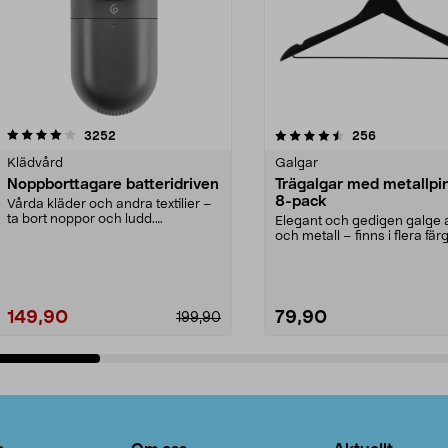
4.5av 5 stjärnor
recensioner
4.0av 5 stjärnor
recensioner
3252
256
Klädvård
Galgar
Noppborttagare batteridriven
Trägalgar med metallpi
8-pack
Vårda kläder och andra textilier –
ta bort noppor och ludd.
Elegant och gedigen galge a
Noppborttagaren fräs...
och metall – finns i flera färg
Galge med sv...
149,90
79,90
199,90
Lägg i varukorg
Lägg i varukorg