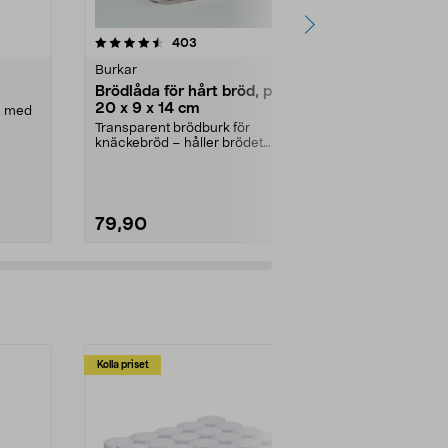
r
4.5 av 5 stjärnor
recensioner
4.5
403
5
Burkar
Burkar
Brödlåda för hårt bröd, plast,
Glasburk me
20 x 9 x 14 cm
ng med
Ett enkelt och 
kall dryck. G
Transparent brödburk för
skruvlock, ...
knäckebröd – håller brödet
knaprigt längre. Brödlåda fö...
79,90
199,90
Kolla priset
Multibuy