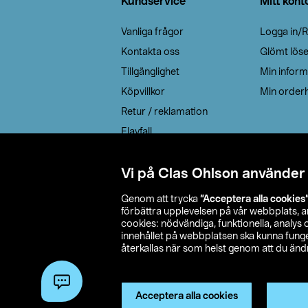
Kundservice
Mitt kont
Vanliga frågor
Logga in/R
Kontakta oss
Glömt lös
Tillgänglighet
Min inform
Köpvillkor
Min orderh
Retur / reklamation
Elavfall
Cookie policy
Leveransalternativ
Vi på Clas Ohlson använder
Genom att trycka
”Acceptera alla cookies
förbättra upplevelsen på vår webbplats, 
cookies: nödvändiga, funktionella, analys
innehållet på webbplatsen ska kunna funger
återkallas när som helst genom att du ändra
© 2026 Cla
Acceptera alla cookies