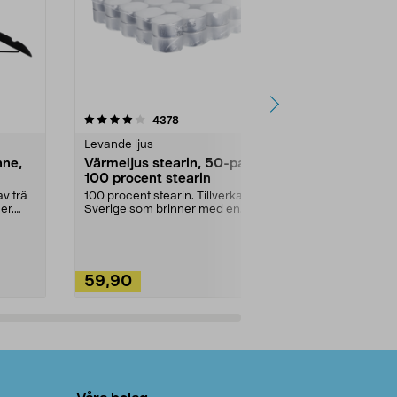
4.5av 5 stjärnor
recensioner
4.5
4378
2
Levande ljus
Rengöringsm
nne,
Värmeljus stearin, 50-pack,
Bikarbonat
100 procent stearin
Ett allsidigt 
städning och 
v trä
100 procent stearin. Tillverkade i
ute. Städa med
er.
Sverige som brinner med en
vacker och sotfri ...
59,90
49,90
Lägg i varukorg
Lägg