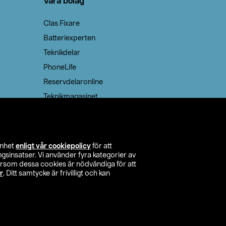
Våra bolag
Clas Fixare
Batteriexperten
Teknikdelar
PhoneLife
Reservdelaronline
Teknikmagasinet
enhet
enligt vår cookiepolicy
för att
insatser. Vi använder fyra kategorier av
tersom dessa cookies är nödvändiga för att
r
. Ditt samtycke är frivilligt och kan
itta butik