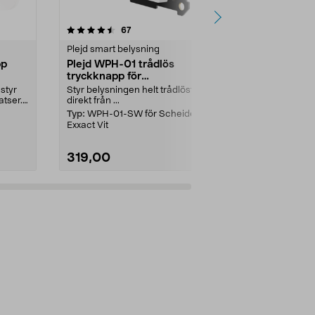
4.5 av 5 stjärnor
recensioner
4.5
67
6
Plejd smart belysning
Strömbrytare
pp
Plejd WPH-01 trådlös
Strömbrytar
tryckknapp för
Schneider 
fjärrströmbrytare
 styr
Styr belysningen helt trådlöst –
1-polig trapps
atser.
direkt från ...
en lampa fr...
Typ:
WPH-01-SW för Scheider
Färg:
Vit
Exxact Vit
319,00
239,00