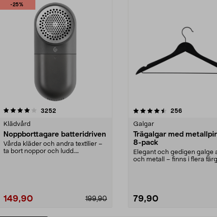
-25%
4.5av 5 stjärnor
recensioner
4.0av 5 stjärnor
recensioner
3252
256
Klädvård
Galgar
Noppborttagare batteridriven
Trägalgar med metallpi
8-pack
Vårda kläder och andra textilier –
ta bort noppor och ludd.
Elegant och gedigen galge a
Noppborttagaren fräs...
och metall – finns i flera färg
Galge med sv...
149,90
79,90
199,90