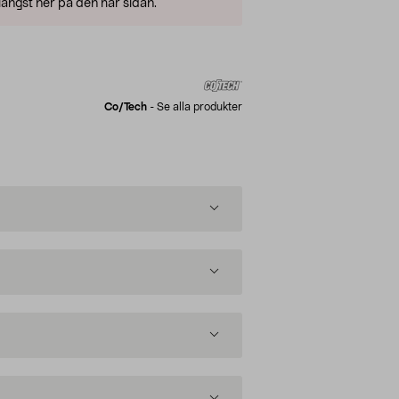
ängst ner på den här sidan.
Co/tech
-
Se alla produkter