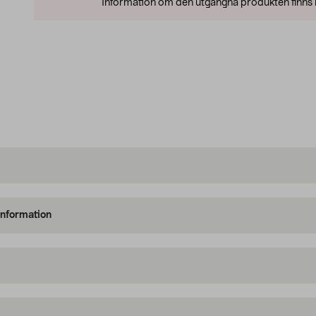
Information om den utgångna produkten finns l
information