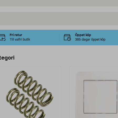
Fri retur
Öppet köp
Till valfri butik
365 dagar öppet köp
tegori