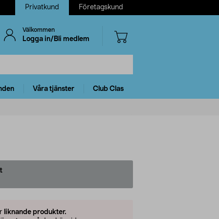
Privatkund
Företagskund
Välkommen
Logga in/Bli medlem
nden
Våra tjänster
Club Clas
t
er
liknande produkter.