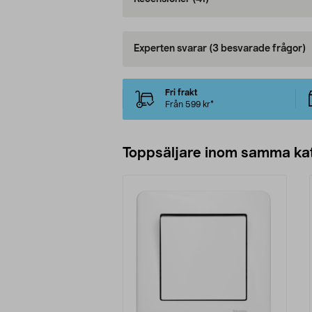
Experten svarar
(3 besvarade frågor)
Fri frakt
Från 599 kr*
Toppsäljare inom samma ka