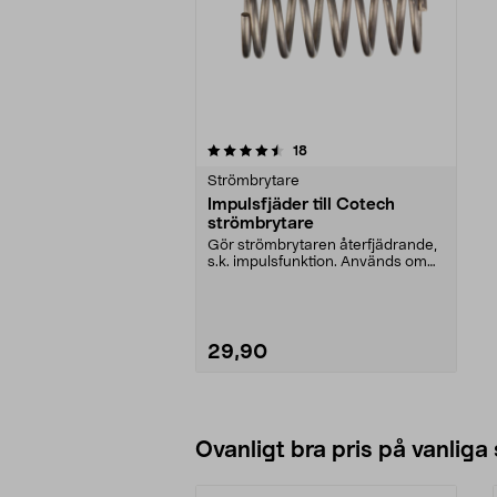
5av 5 stjärnor
recensioner
18
Strömbrytare
Impulsfjäder till Cotech
strömbrytare
Gör strömbrytaren återfjädrande,
s.k. impulsfunktion. Används om
strömbrytaren s...
29,90
Lägg i varukorg
Ovanligt bra pris på vanliga