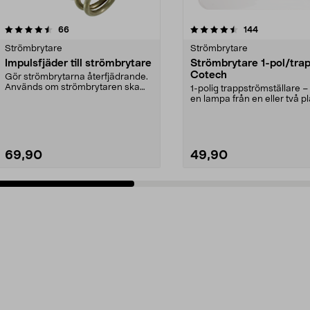
4.5 av 5 stjärnor
recensioner
4.5 av 5 stjärnor
recensioner
66
144
Strömbrytare
Strömbrytare
Impulsfjäder till strömbrytare
Strömbrytare 1-pol/tra
Cotech
Gör strömbrytarna återfjädrande.
Används om strömbrytaren ska
1-polig trappströmställare –
styra t.ex. en dos...
en lampa från en eller två pl
Strömbryta...
69,90
49,90