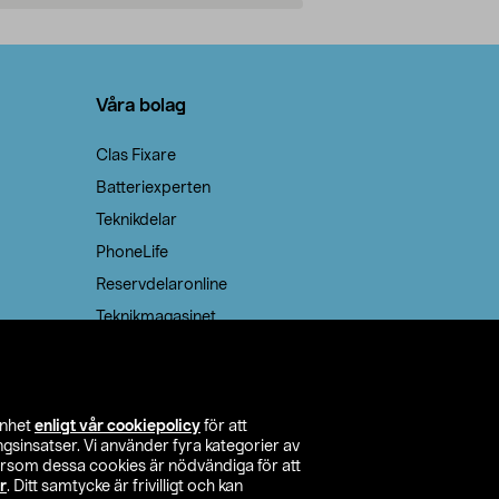
Lägg i varukorg
Lägg
Våra bolag
Clas Fixare
Batteriexperten
Teknikdelar
PhoneLife
Reservdelaronline
Teknikmagasinet
enhet
enligt vår cookiepolicy
för att
insatser. Vi använder fyra kategorier av
tersom dessa cookies är nödvändiga för att
r
. Ditt samtycke är frivilligt och kan