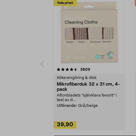
Kolla priset
5av 5 stjärnor
4.0av 5 stjärnor
recensioner
3809
Köksrengöring & disk
Mikrofiberduk 32 x 31 cm, 4-
pack
Aftonbladets "självklara favorit” i
test av d...
Utförande:
Grå/beige
39,90