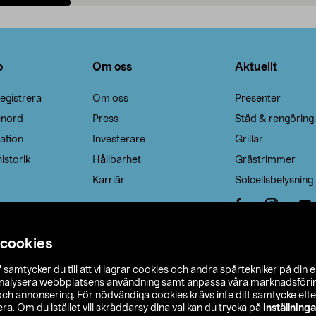
Lägg i varukorg
Lägg i varukorg
o
Om oss
Aktuellt
egistrera
Om oss
Presenter
enord
Press
Städ & rengöring
ation
Investerare
Grillar
istorik
Hållbarhet
Grästrimmer
Karriär
Solcellsbelysning
 cookies
”
samtycker du till att vi lagrar cookies och andra spårtekniker på din 
analysera webbplatsens användning samt anpassa våra marknadsförings
 och annonsering. För nödvändiga cookies krävs inte ditt samtycke ef
a. Om du istället vill skräddarsy dina val kan du trycka på
inställninga