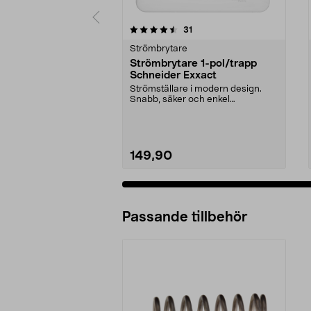
5 av 5 stjärnor
4.5 av 5 stjärnor
recensioner
31
Strömbrytare
Strömbrytare 1-pol/trapp
Schneider Exxact
Strömställare i modern design.
Snabb, säker och enkel
installation.
149,90
Passande tillbehör