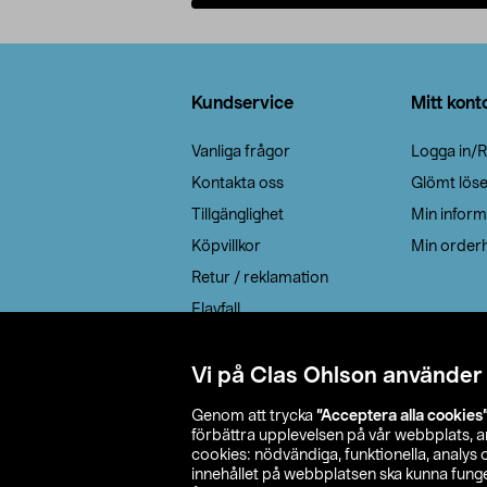
Lägg i varukorg
Sidfot
Kundservice
Mitt kont
Vanliga frågor
Logga in/R
Kontakta oss
Glömt lös
Tillgänglighet
Min inform
Köpvillkor
Min orderh
Retur / reklamation
Elavfall
Cookie policy
Leveransalternativ
Vi på Clas Ohlson använder
Genom att trycka
”Acceptera alla cookies
förbättra upplevelsen på vår webbplats, 
cookies: nödvändiga, funktionella, analys
innehållet på webbplatsen ska kunna funger