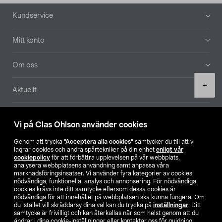
Sidfot
Kundservice
Mitt konto
Om oss
Product
+
Aktuellt
quantity
Våra bolag
Vi på Clas Ohlson använder cookies
Hitta butik
Genom att trycka
”Acceptera alla cookies”
samtycker du till att vi
lagrar cookies och andra spårtekniker på din enhet
enligt vår
cookiepolicy
för att förbättra upplevelsen på vår webbplats,
SE
NO
FI
analysera webbplatsens användning samt anpassa våra
marknadsföringsinsatser. Vi använder fyra kategorier av cookies:
nödvändiga, funktionella, analys och annonsering. För nödvändiga
cookies krävs inte ditt samtycke eftersom dessa cookies är
nödvändiga för att innehållet på webbplatsen ska kunna fungera. Om
du istället vill skräddarsy dina val kan du trycka på
inställningar
. Ditt
samtycke är frivilligt och kan återkallas när som helst genom att du
ändrar i dina cookie-inställningar eller kontaktar oss för guidning.