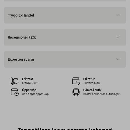
Trygg E-Handel
Recensioner
(25)
Experten svarar
Fri frakt
Fri retur
Från 599 kr*
Till valfri butik
Öppet köp
Hämta i butik
365 dagar öppet köp
Beställ online, från butikslager