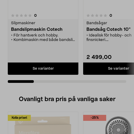
recensioner
recensioner
0
0
0.0 av 5 stjärnor
0.0 av 5 stjärnor
Slipmaskiner
Bandsågar
Bandslipmaskin Cotech
Bandsåg Cotech 10"
• För hantverk och hobby.
• Idealisk för hobby- och
• Kombimaskin med både bandslip
finsnickeri.
och putsskiva.
• Lättplacerad och lättan
• Ställbart slipband för horisontell
• Klyv- och geringslinjal m
eller vertikal slipning.
• Anslutning för spånutsu
2 499,00
• Ställbart slipbord och anhåll.
Se varianter
Se varianter
Ovanligt bra pris på vanliga saker
Kolla priset
-25%