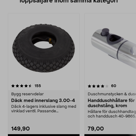
Toppsäljare inom samma kategori
4.0 av 5 stjärnor
recensioner
4.0 av 5 stjärnor
recensione
155
60
Bygg reservdelar
Duschmunstycken & dus
Däck med innerslang 3.00-4
Handduschhållare fö
duschstång, krom
Däck 4-lagers inklusive slang med
vinklad ventil. Passande
Hållare för duschhandtag t
luftgummihjul i dimen...
och handdusch 40-9865.
22 mm stång och ...
149,90
79,00