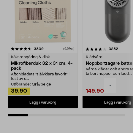
4.0av 5 stjärnor
recensioner
4.5av 5 stjärnor
recensio
3809
3252
(9,97/st)
Köksrengöring & disk
Klädvård
Mikrofiberduk 32 x 31 cm, 4-
Noppborttagare batter
pack
Vårda kläder och andra tex
ta bort noppor och ludd.
Aftonbladets "självklara favorit” i
Noppborttagaren fräs...
test av d...
Utförande:
Grå/beige
-
39,90
149,90
Lägg i varukorg
Lägg i varukorg