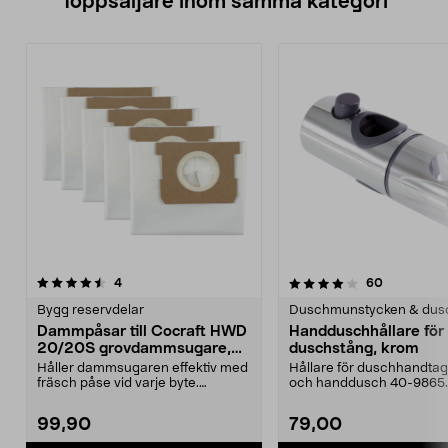
Toppsäljare inom samma kategori
4.0 av 5 stjärnor
recensioner
4.5 av 5 stjärnor
recensione
4
60
Bygg reservdelar
Duschmunstycken & dus
Dammpåsar till Cocraft HWD
Handduschhållare fö
20/20S grovdammsugare,
duschstång, krom
5-pack
Håller dammsugaren effektiv med
Hållare för duschhandtag t
fräsch påse vid varje byte.
och handdusch 40-9865.
Dammsugarpåsar för C...
22 mm stång och ...
99,90
79,00