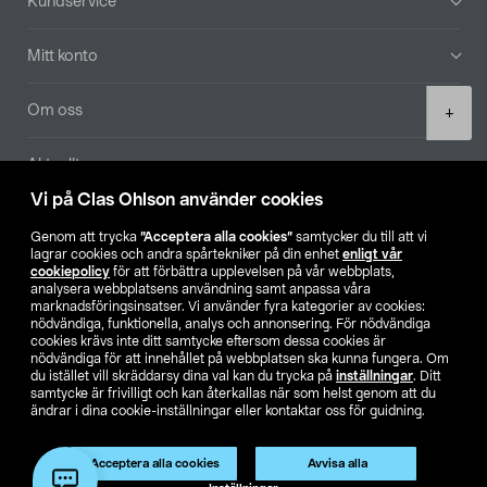
Kundservice
Mitt konto
Product
Om oss
+
quantity
Aktuellt
Vi på Clas Ohlson använder cookies
Våra bolag
Genom att trycka
”Acceptera alla cookies”
samtycker du till att vi
lagrar cookies och andra spårtekniker på din enhet
enligt vår
Hitta butik
cookiepolicy
för att förbättra upplevelsen på vår webbplats,
analysera webbplatsens användning samt anpassa våra
marknadsföringsinsatser. Vi använder fyra kategorier av cookies:
nödvändiga, funktionella, analys och annonsering. För nödvändiga
SE
NO
FI
cookies krävs inte ditt samtycke eftersom dessa cookies är
nödvändiga för att innehållet på webbplatsen ska kunna fungera. Om
du istället vill skräddarsy dina val kan du trycka på
inställningar
. Ditt
samtycke är frivilligt och kan återkallas när som helst genom att du
ändrar i dina cookie-inställningar eller kontaktar oss för guidning.
Acceptera alla cookies
Avvisa alla
Köpvillkor
Privacy statement
Klubbvillkor
För företag
Lägg i varukorg
(1)