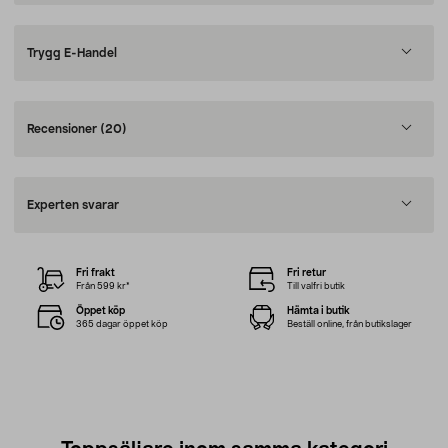
Trygg E-Handel
Recensioner
(20)
Experten svarar
Fri frakt
Fri retur
Från 599 kr*
Till valfri butik
Öppet köp
Hämta i butik
365 dagar öppet köp
Beställ online, från butikslager