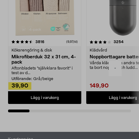
4.0av 5 stjärnor
recensioner
4.5av 5 stjärnor
recensio
3816
3254
(9,97/st)
Köksrengöring & disk
Klädvård
Mikrofiberduk 32 x 31 cm, 4-
Noppborttagare batter
pack
Vårda kläder och andra tex
ta bort noppor och ludd.
-
Aftonbladets "självklara favorit” i
Noppborttagaren fräs...
test av d...
Utförande:
Grå/beige
39,90
149,90
Lägg i varukorg
Lägg i varukorg
Sidfot