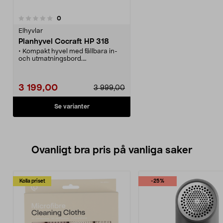
recensioner
0
Elhyvlar
Planhyvel Cocraft HP 318
• Kompakt hyvel med fällbara in-
och utmatningsbord.
• Perfekt för hobbysnickeriet som
har begränsat utrymme.
• Automatisk matning.
3 199,00
3 999,00
• Två slipbara stål.
• Anslutning för spånutsug.
Se varianter
Ovanligt bra pris på vanliga saker
Kolla priset
-25%