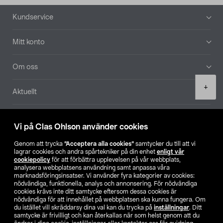
Sidfot
Kundservice
Mitt konto
Om oss
Product
+
Aktuellt
quantity
Våra bolag
Vi på Clas Ohlson använder cookies
Hitta butik
Genom att trycka
”Acceptera alla cookies”
samtycker du till att vi
lagrar cookies och andra spårtekniker på din enhet
enligt vår
cookiepolicy
för att förbättra upplevelsen på vår webbplats,
SE
NO
FI
analysera webbplatsens användning samt anpassa våra
marknadsföringsinsatser. Vi använder fyra kategorier av cookies:
nödvändiga, funktionella, analys och annonsering. För nödvändiga
cookies krävs inte ditt samtycke eftersom dessa cookies är
nödvändiga för att innehållet på webbplatsen ska kunna fungera. Om
du istället vill skräddarsy dina val kan du trycka på
inställningar
. Ditt
samtycke är frivilligt och kan återkallas när som helst genom att du