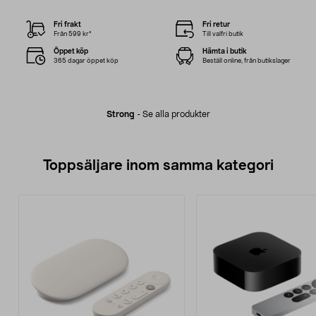
Fri frakt
Fri retur
Från 599 kr*
Till valfri butik
Öppet köp
Hämta i butik
365 dagar öppet köp
Beställ online, från butikslager
Strong
-
Se alla produkter
Toppsäljare inom samma kategori