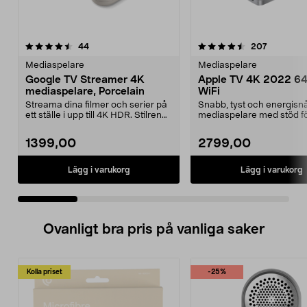
4.5 av 5 stjärnor
recensioner
4.5 av 5 stjärnor
recension
44
207
Mediaspelare
Mediaspelare
Google TV Streamer 4K
Apple TV 4K 2022 6
mediaspelare, Porcelain
WiFi
Streama dina filmer och serier på
Snabb, tyst och energisnå
ett ställe i upp till 4K HDR. Stilren
mediaspelare med stöd f
Google S...
HDR10+. Apple TV 4K 2022
1399,00
2799,00
Lägg i varukorg
Lägg i varukorg
Ovanligt bra pris på vanliga saker
Kolla priset
-25%