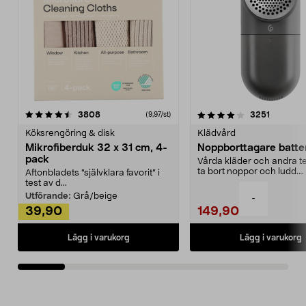
4.0av 5 stjärnor
recensioner
4.5av 5 stjärnor
recensio
3808
3251
(9,97/st)
Köksrengöring & disk
Klädvård
Mikrofiberduk 32 x 31 cm, 4-
Noppborttagare batter
pack
Vårda kläder och andra tex
ta bort noppor och ludd.
Aftonbladets "självklara favorit” i
Noppborttagaren fräs...
test av d...
Utförande:
Grå/beige
-
39,90
149,90
Lägg i varukorg
Lägg i varukorg