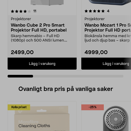
5.0 av 5 stjärnor
recensioner
4.0 av 5 stjärnor
recensioner
11
4
Projektorer
Projektorer
Wanbo Cube 2 Pro Smart
Wanbo Mozart 1 Pro 
Projektor Full HD, portabel
Projektor Full HD port
2025
Skarp hemmabio – Full HD
Biokänsla hemma med kraf
(1080p) och 500 ANSI lumen.
ljud och djup bas – skarp 
Wanbo Cube 2 Pro Smart Proj...
till 120 tum. ...
2499,00
4999,00
Lägg i varukorg
Lägg i varukorg
Ovanligt bra pris på vanliga saker
Kolla priset
-25%