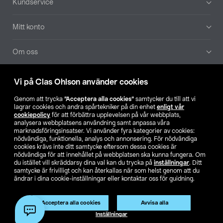
Kundservice
Mitt konto
Om oss
Aktuellt
Vi på Clas Ohlson använder cookies
Genom att trycka
”Acceptera alla cookies”
samtycker du till att vi
Våra bolag
lagrar cookies och andra spårtekniker på din enhet
enligt vår
cookiepolicy
för att förbättra upplevelsen på vår webbplats,
analysera webbplatsens användning samt anpassa våra
Hitta butik
marknadsföringsinsatser. Vi använder fyra kategorier av cookies:
nödvändiga, funktionella, analys och annonsering. För nödvändiga
cookies krävs inte ditt samtycke eftersom dessa cookies är
SE
NO
FI
nödvändiga för att innehållet på webbplatsen ska kunna fungera. Om
du istället vill skräddarsy dina val kan du trycka på
inställningar
. Ditt
samtycke är frivilligt och kan återkallas när som helst genom att du
ändrar i dina cookie-inställningar eller kontaktar oss för guidning.
Acceptera alla cookies
Avvisa alla
Inställningar
Köpvillkor
Privacy statement
Klubbvillkor
För företag