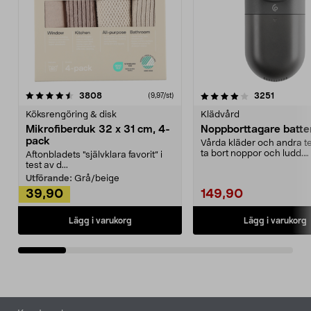
4.0av 5 stjärnor
recensioner
4.5av 5 stjärnor
recensio
3808
3251
(9,97/st)
Köksrengöring & disk
Klädvård
Mikrofiberduk 32 x 31 cm, 4-
Noppborttagare batter
pack
Vårda kläder och andra tex
ta bort noppor och ludd.
Aftonbladets "självklara favorit” i
Noppborttagaren fräs...
test av d...
Utförande:
Grå/beige
39,90
149,90
Lägg i varukorg
Lägg i varukorg
Sidfot