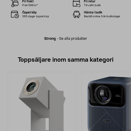
Fri frakt
Fri retur
Från 599 kr*
Till valfri butik
Öppet köp
Hämta i butik
365 dagar öppet köp
Beställ online, från butikslager
Strong
-
Se alla produkter
Toppsäljare inom samma kategori