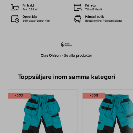
Fri frakt
Fri retur
Från 599 kr*
Till valfri butik
Öppet köp
Hämta i butik
365 dagar öppet köp
Beställ online, från butikslager
Clas Ohlson
-
Se alla produkter
Toppsäljare inom samma kategori
-50%
-50%