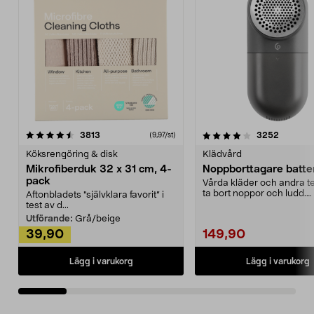
4.0av 5 stjärnor
recensioner
4.5av 5 stjärnor
recensio
3813
3252
(9,97/st)
Köksrengöring & disk
Klädvård
Mikrofiberduk 32 x 31 cm, 4-
Noppborttagare batter
pack
Vårda kläder och andra tex
ta bort noppor och ludd.
Aftonbladets "självklara favorit” i
Noppborttagaren fräs...
test av d...
Utförande:
Grå/beige
39,90
149,90
Lägg i varukorg
Lägg i varukorg