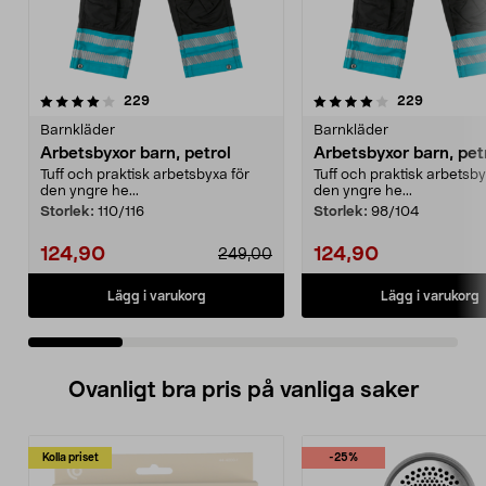
4.0 av 5 stjärnor
recensioner
4.0 av 5 stjärnor
recension
229
229
Barnkläder
Barnkläder
Arbetsbyxor barn, petrol
Arbetsbyxor barn, pet
Tuff och praktisk arbetsbyxa för
Tuff och praktisk arbetsby
den yngre he...
den yngre he...
Storlek:
110/116
Storlek:
98/104
124,90
124,90
249,00
Lägg i varukorg
Lägg i varukorg
Ovanligt bra pris på vanliga saker
Kolla priset
-25%