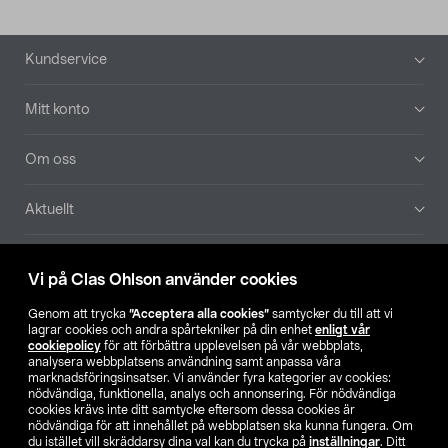
Sidfot
Kundservice
Mitt konto
Om oss
Aktuellt
Våra bolag
Vi på Clas Ohlson använder cookies
Hitta butik
Genom att trycka
”Acceptera alla cookies”
samtycker du till att vi
lagrar cookies och andra spårtekniker på din enhet
enligt vår
cookiepolicy
för att förbättra upplevelsen på vår webbplats,
SE
NO
FI
analysera webbplatsens användning samt anpassa våra
marknadsföringsinsatser. Vi använder fyra kategorier av cookies:
nödvändiga, funktionella, analys och annonsering. För nödvändiga
cookies krävs inte ditt samtycke eftersom dessa cookies är
nödvändiga för att innehållet på webbplatsen ska kunna fungera. Om
du istället vill skräddarsy dina val kan du trycka på
inställningar
. Ditt