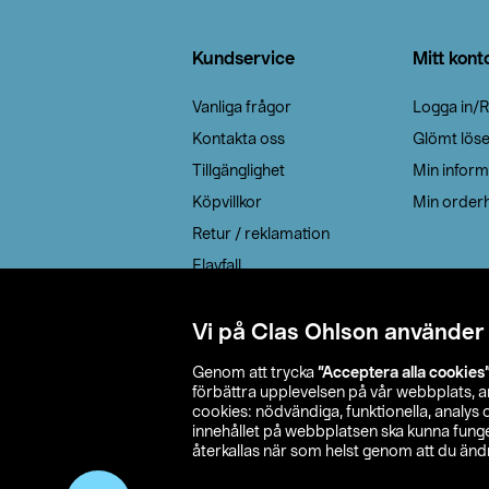
Sidfot
Kundservice
Mitt kont
Vanliga frågor
Logga in/R
Kontakta oss
Glömt lös
Tillgänglighet
Min inform
Köpvillkor
Min orderh
Retur / reklamation
Elavfall
Cookie policy
Leveransalternativ
Vi på Clas Ohlson använder
Genom att trycka
”Acceptera alla cookies
förbättra upplevelsen på vår webbplats, 
cookies: nödvändiga, funktionella, analys
innehållet på webbplatsen ska kunna funger
återkallas när som helst genom att du ändra
© 2026 Cla