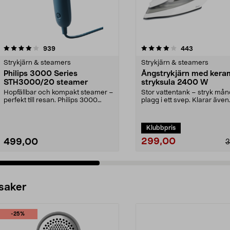
4.0 av 5 stjärnor
recensioner
4.0 av 5 stjärnor
recensioner
939
443
Strykjärn & steamers
Strykjärn & steamers
Philips 3000 Series
Ångstrykjärn med kera
STH3000/20 steamer
stryksula 2400 W
Hopfällbar och kompakt steamer –
Stor vattentank – stryk må
perfekt till resan. Philips 3000
plagg i ett svep. Klarar även
Series STH3000...
vertikal strykning –...
Klubbpris
299,00
499,00
3
 saker
-25%