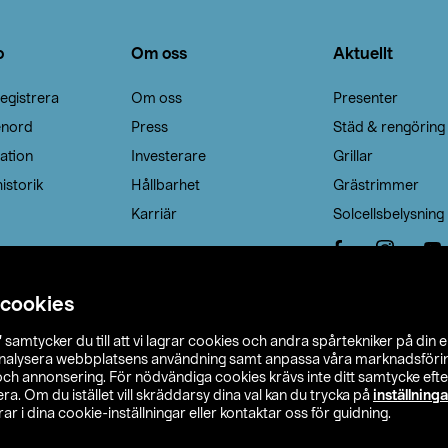
o
Om oss
Aktuellt
egistrera
Om oss
Presenter
enord
Press
Städ & rengöring
ation
Investerare
Grillar
istorik
Hållbarhet
Grästrimmer
Karriär
Solcellsbelysning
 cookies
”
samtycker du till att vi lagrar cookies och andra spårtekniker på din 
analysera webbplatsens användning samt anpassa våra marknadsförings
 och annonsering. För nödvändiga cookies krävs inte ditt samtycke ef
a. Om du istället vill skräddarsy dina val kan du trycka på
inställninga
r i dina cookie-inställningar eller kontaktar oss för guidning.
s Ohlson
Köpvillkor
Privacy statement
Klubbvillkor
H