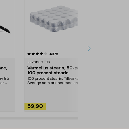
4.5av 5 stjärnor
recensioner
4.5
4378
2
Levande ljus
Rengöringsm
nne,
Värmeljus stearin, 50-pack,
Bikarbonat
100 procent stearin
Ett allsidigt 
städning och 
v trä
100 procent stearin. Tillverkade i
ute. Städa med
er.
Sverige som brinner med en
vacker och sotfri ...
59,90
49,90
Lägg i varukorg
Lägg