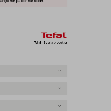
ängst ner på den här sidan.
Tefal
-
Se alla produkter