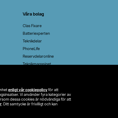
Våra bolag
Clas Fixare
Batteriexperten
Teknikdelar
PhoneLife
Reservdelaronline
Teknikmagasinet
enhet
enligt vår cookiepolicy
för att
insatser. Vi använder fyra kategorier av
tersom dessa cookies är nödvändiga för att
r
. Ditt samtycke är frivilligt och kan
itta butik