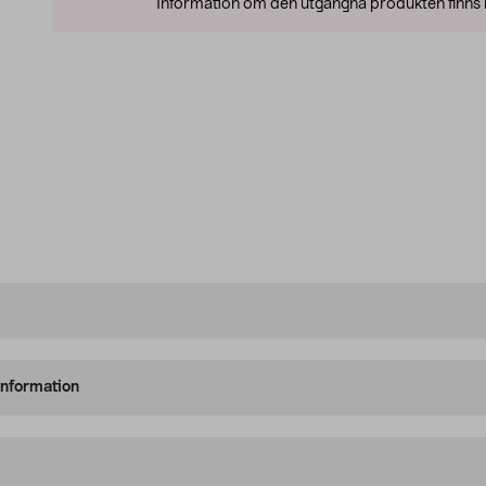
Information om den utgångna produkten finns l
information