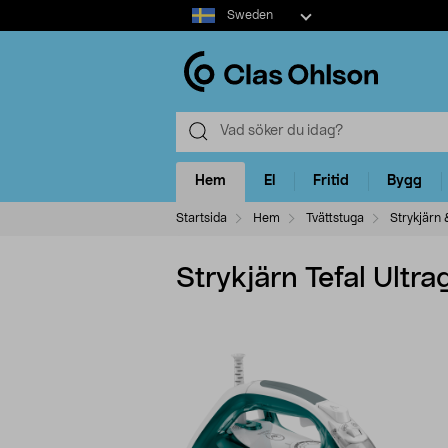
Select
Sweden
market
Hem
El
Fritid
Bygg
Startsida
Hem
Tvättstuga
Strykjärn
Strykjärn Tefal Ultr