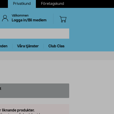
Privatkund
Företagskund
Välkommen
Logga in/Bli medlem
nden
Våra tjänster
Club Clas
t
er
liknande produkter.