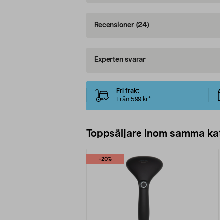
Recensioner
(24)
Experten svarar
Fri frakt
Från 599 kr*
Toppsäljare inom samma ka
-20%