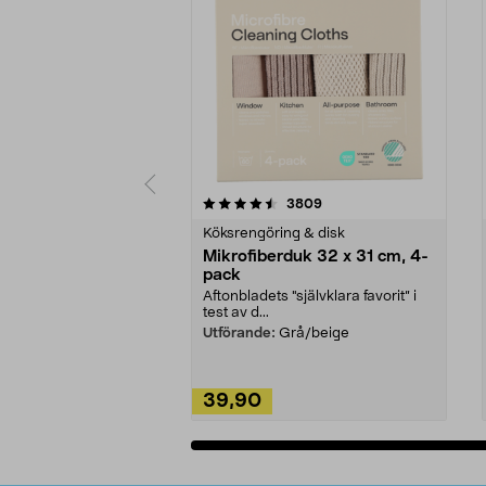
5av 5 stjärnor
4.0av 5 stjärnor
recensioner
3809
Köksrengöring & disk
Mikrofiberduk 32 x 31 cm, 4-
pack
Aftonbladets "självklara favorit” i
test av d...
Utförande:
Grå/beige
39,90
Lägg i varukorg