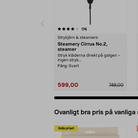
0 av 5 stjärnor
4.0 av 5 stjärnor
recensioner
174
Strykjärn & steamers
Steamery Cirrus No.2,
steamer
Stryk kläderna direkt på galgen –
ingen stryk...
Färg:
Svart
599,00
749,00
Ovanligt bra pris på vanliga
Kolla priset