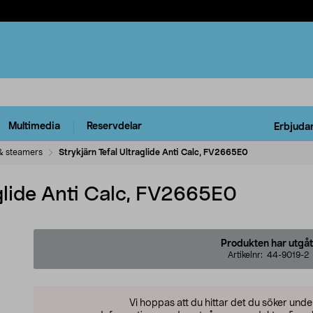
Multimedia
Reservdelar
Erbjuda
 & steamers
Strykjärn Tefal Ultraglide Anti Calc, FV2665E0
aglide Anti Calc, FV2665E0
Produkten har utgåt
Artikelnr:
44-9019-2
Vi hoppas att du hittar det du söker und