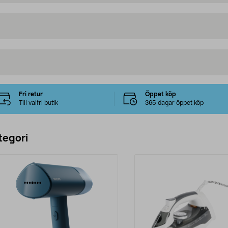
Fri retur
Öppet köp
Till valfri butik
365 dagar öppet köp
tegori