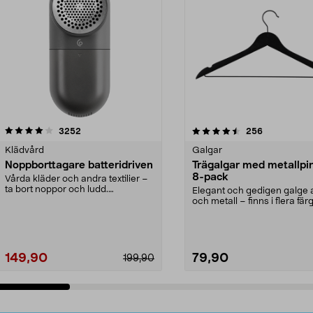
4.5av 5 stjärnor
recensioner
4.0av 5 stjärnor
recensioner
3252
256
Klädvård
Galgar
Noppborttagare batteridriven
Trägalgar med metallpi
8-pack
Vårda kläder och andra textilier –
ta bort noppor och ludd.
Elegant och gedigen galge a
Noppborttagaren fräs...
och metall – finns i flera färg
Galge med sv...
149,90
79,90
199,90
Lägg i varukorg
Lägg i varukorg