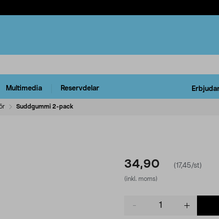
Multimedia
Reservdelar
Erbjuda
ör
Suddgummi 2-pack
34,90
(17,45/st)
(inkl. moms)
Product
quantity