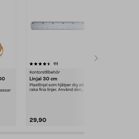
4.0 av 5 stjärnor
recensioner
4.5
111
3
Kontorstillbehör
Kontorstillbe
00
Linjal 30 cm
Pennvässar
Plastlinjal som hjälper dig att dra
Håll pennan sp
raka fina linjer. Använd den
håldiameter.
passar
tillsammans med...
Färg:
Blå
29,90
29,90