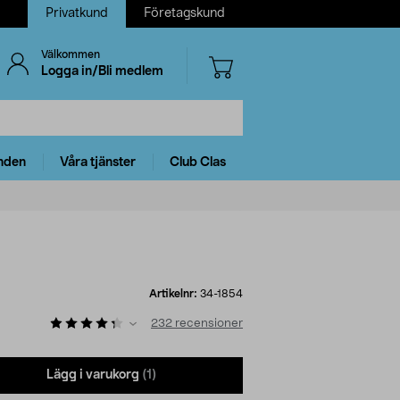
Privatkund
Företagskund
Välkommen
Logga in/Bli medlem
nden
Våra tjänster
Club Clas
Artikelnr:
34-1854
232
recensioner
Lägg i varukorg
(1)