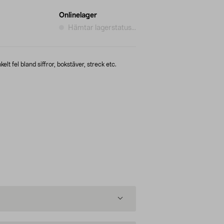
Onlinelager
Hämtar lagerstatus...
t fel bland siffror, bokstäver, streck etc.