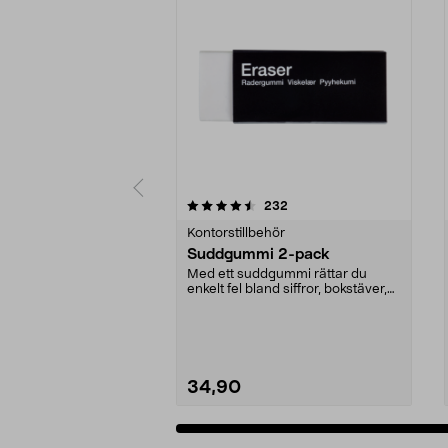
5 av 5 stjärnor
4.5 av 5 stjärnor
recensioner
232
Kontorstillbehör
Suddgummi 2-pack
Med ett suddgummi rättar du
enkelt fel bland siffror, bokstäver,
streck etc. PVC...
34,90