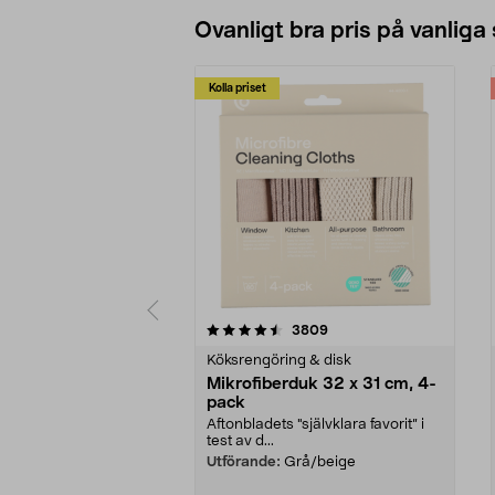
Ovanligt bra pris på vanliga
Kolla priset
5av 5 stjärnor
4.0av 5 stjärnor
recensioner
3809
Köksrengöring & disk
Mikrofiberduk 32 x 31 cm, 4-
pack
Aftonbladets "självklara favorit” i
test av d...
Utförande:
Grå/beige