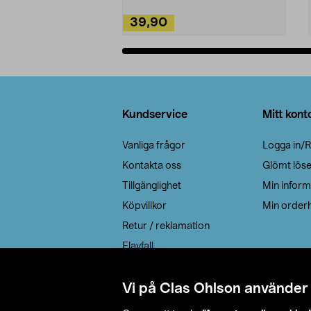
39,90
Lägg i varukorg
Sidfot
Kundservice
Mitt kont
Vanliga frågor
Logga in/R
Kontakta oss
Glömt lös
Tillgänglighet
Min inform
Köpvillkor
Min orderh
Retur / reklamation
Elavfall
Cookie policy
Leveransalternativ
Vi på Clas Ohlson använder