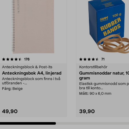
4.5 av 5 stjärnor
recensioner
4.5 av 5 stjärnor
recensioner
176
71
Anteckningsblock & Post-its
Kontorstillbehör
Anteckningsbok A4, linjerad
Gummisnoddar natur, 1
gram
Anteckningsblock som finns i två
utföranden -...
Elastisk gummisnodd som 
bra till konto...
Färg:
Beige
Mått:
90 x 6,0 mm
49,90
39,90