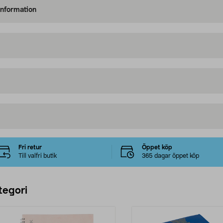
information
Fri retur
Öppet köp
Till valfri butik
365 dagar öppet köp
tegori