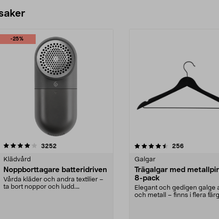
 saker
-25%
4.5av 5 stjärnor
recensioner
4.0av 5 stjärnor
recensioner
3252
256
Klädvård
Galgar
Noppborttagare batteridriven
Trägalgar med metallpi
8-pack
Vårda kläder och andra textilier –
ta bort noppor och ludd.
Elegant och gedigen galge a
Noppborttagaren fräs...
och metall – finns i flera färg
Galge med sv...