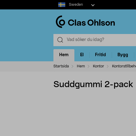
Select
Sweden
market
Hem
El
Fritid
Bygg
Startsida
Hem
Kontor
Kontorstillbeh
Suddgummi 2-pack