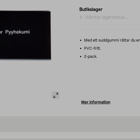
Butikslager
Hämtar lagerstatus...
Med ett suddgummi rättar du enkel
PVC-fritt.
2-pack.
Mer information