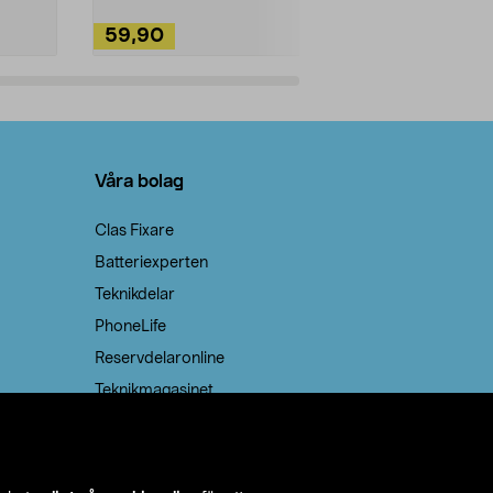
59,90
49,90
Lägg i varukorg
Lägg
Våra bolag
Clas Fixare
Batteriexperten
Teknikdelar
PhoneLife
Reservdelaronline
Teknikmagasinet