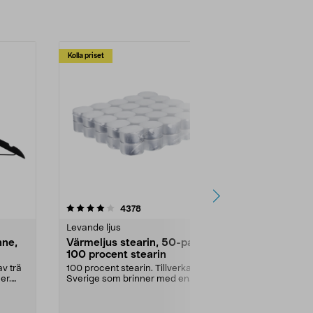
Kolla priset
Multibuy
4.5av 5 stjärnor
recensioner
4.5
4378
2
Levande ljus
Rengöringsm
nne,
Värmeljus stearin, 50-pack,
Bikarbonat
100 procent stearin
Ett allsidigt 
städning och 
v trä
100 procent stearin. Tillverkade i
ute. Städa med
er.
Sverige som brinner med en
vacker och sotfri ...