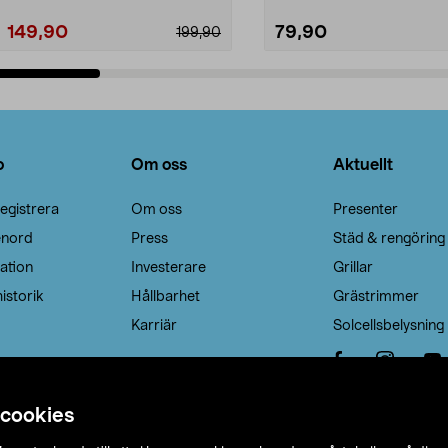
149,90
79,90
199,90
Lägg i varukorg
Lägg i varukorg
o
Om oss
Aktuellt
egistrera
Om oss
Presenter
enord
Press
Städ & rengöring
ation
Investerare
Grillar
istorik
Hållbarhet
Grästrimmer
Karriär
Solcellsbelysning
 cookies