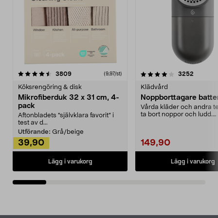
4.0av 5 stjärnor
recensioner
4.5av 5 stjärnor
recensio
3809
3252
(9,97/st)
Köksrengöring & disk
Klädvård
Mikrofiberduk 32 x 31 cm, 4-
Noppborttagare batter
pack
Vårda kläder och andra tex
ta bort noppor och ludd.
Aftonbladets "självklara favorit” i
Noppborttagaren fräs...
test av d...
Utförande:
Grå/beige
39,90
149,90
Lägg i varukorg
Lägg i varukorg