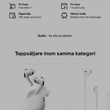
Fri frakt
Fri retur
Från 599 kr*
Till valfri butik
Öppet köp
Hämta i butik
365 dagar öppet köp
Beställ online, från butikslager
Sudio
-
Se alla produkter
Toppsäljare inom samma kategori