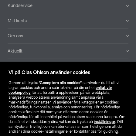
Sidfot
Kundservice
Mitt konto
Om oss
Aktuellt
Våra bolag
Vi på Clas Ohlson använder cookies
Hitta butik
Genom att trycka
”Acceptera alla cookies”
samtycker du till att vi
lagrar cookies och andra spårtekniker på din enhet
enligt vår
cookiepolicy
för att förbättra upplevelsen på vår webbplats,
SE
NO
FI
analysera webbplatsens användning samt anpassa våra
marknadsföringsinsatser. Vi använder fyra kategorier av cookies:
nödvändiga, funktionella, analys och annonsering. För nödvändiga
cookies krävs inte ditt samtycke eftersom dessa cookies är
nödvändiga för att innehållet på webbplatsen ska kunna fungera. Om
du istället vill skräddarsy dina val kan du trycka på
inställningar
. Ditt
samtycke är frivilligt och kan återkallas när som helst genom att du
ändrar i dina cookie-inställningar eller kontaktar oss för guidning.
Köpvillkor
Privacy statement
Klubbvillkor
För företag