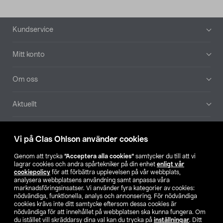
Sidfot
Kundservice
Mitt konto
Om oss
Aktuellt
Våra bolag
Vi på Clas Ohlson använder cookies
Hitta butik
Genom att trycka
”Acceptera alla cookies”
samtycker du till att vi
lagrar cookies och andra spårtekniker på din enhet
enligt vår
cookiepolicy
för att förbättra upplevelsen på vår webbplats,
SE
NO
FI
analysera webbplatsens användning samt anpassa våra
marknadsföringsinsatser. Vi använder fyra kategorier av cookies:
nödvändiga, funktionella, analys och annonsering. För nödvändiga
cookies krävs inte ditt samtycke eftersom dessa cookies är
nödvändiga för att innehållet på webbplatsen ska kunna fungera. Om
du istället vill skräddarsy dina val kan du trycka på
inställningar
. Ditt