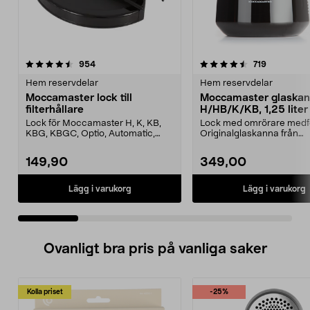
4.5 av 5 stjärnor
recensioner
4.5 av 5 stjärnor
recensione
954
719
Hem reservdelar
Hem reservdelar
Moccamaster lock till
Moccamaster glaska
filterhållare
H/HB/K/KB, 1,25 liter
Lock för Moccamaster H, K, KB,
Lock med omrörare medfö
KBG, KBGC, Optio, Automatic,
Originalglaskanna från
Automatic S, Manual ...
Moccamaster. Förläng livet
149,90
349,00
Lägg i varukorg
Lägg i varukorg
Ovanligt bra pris på vanliga saker
Kolla priset
-25%