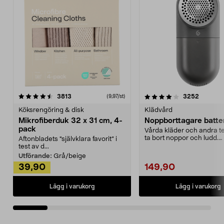
4.0av 5 stjärnor
recensioner
4.5av 5 stjärnor
recensio
3813
3252
(9,97/st)
Köksrengöring & disk
Klädvård
Mikrofiberduk 32 x 31 cm, 4-
Noppborttagare batter
pack
Vårda kläder och andra tex
ta bort noppor och ludd.
Aftonbladets "självklara favorit” i
Noppborttagaren fräs...
test av d...
Utförande:
Grå/beige
39,90
149,90
Lägg i varukorg
Lägg i varukorg