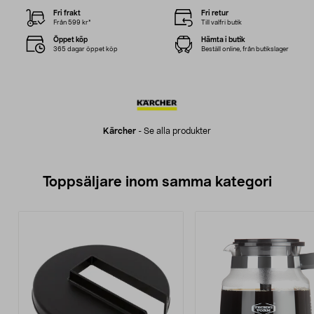
Fri frakt
Fri retur
Från 599 kr*
Till valfri butik
Öppet köp
Hämta i butik
365 dagar öppet köp
Beställ online, från butikslager
Kärcher
-
Se alla produkter
Toppsäljare inom samma kategori