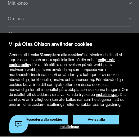
Mitt konto
Om oss
Aktuellt
Vi på Clas Ohlson använder cookies
Våra bolag
Genom att trycka
”Acceptera alla cookies”
samtycker du till att vi
lagrar cookies och andra spårtekniker på din enhet
enligt vår
Hitta butik
cookiepolicy
för att förbättra upplevelsen på vår webbplats,
analysera webbplatsens användning samt anpassa våra
marknadsföringsinsatser. Vi använder fyra kategorier av cookies:
nödvändiga, funktionella, analys och annonsering. För nödvändiga
SE
NO
FI
cookies krävs inte ditt samtycke eftersom dessa cookies är
nödvändiga för att innehållet på webbplatsen ska kunna fungera. Om
du istället vill skräddarsy dina val kan du trycka på
inställningar
. Ditt
samtycke är frivilligt och kan återkallas när som helst genom att du
ändrar i dina cookie-inställningar eller kontaktar oss för guidning.
Acceptera alla cookies
Avvisa alla
Köpvillkor
Privacy statement
Klubbvillkor
För företag
Inställningar
Ändra till priser exklusive moms