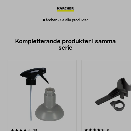
Kärcher
-
Se alla produkter
Kompletterande produkter i samma
serie
4.5av 5 stjärnor
recensioner
recensioner
13
3
0.0 av 5 stjärnor