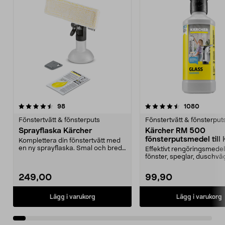
4.5av 5 stjärnor
recensioner
4.5av 5 stjärnor
recensio
98
1080
Fönstertvätt & fönsterputs
Fönstertvätt & fönsterput
Sprayflaska Kärcher
Kärcher RM 500
fönsterputsmedel till
Komplettera din fönstertvätt med
fönstertvätt
en ny sprayflaska. Smal och bred
Effektivt rengöringsmedel t
duk - torka av...
fönster, speglar, duschvä
glas m.m. Fönster...
249,00
99,90
Lägg i varukorg
Lägg i varukorg