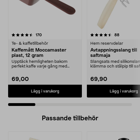
4.5 av 5 stjärnor
recensioner
4.5 av 5 stjärnor
recensione
170
88
Te- & kaffetillbehör
Hem reservdelar
Kaffemått Moccamaster
Avtappningsslang till
plast, 12 gram
saftmaja
Upptäck hemligheten bakom
Slangsats med silikonslan
perfekt kaffe varje gång med
klämma och stålpip till sa
denna exklusiva doserings...
69,00
69,90
Lägg i varukorg
Lägg i varukorg
Passande tillbehör