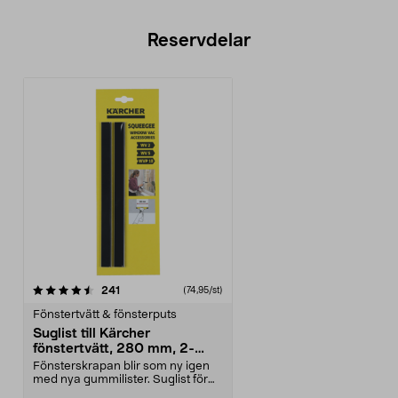
Reservdelar
recensioner
241
(74,95/st)
Fönstertvätt & fönsterputs
Suglist till Kärcher
fönstertvätt, 280 mm, 2-
pack
Fönsterskrapan blir som ny igen
med nya gummilister. Suglist för
Kärcher fönster...