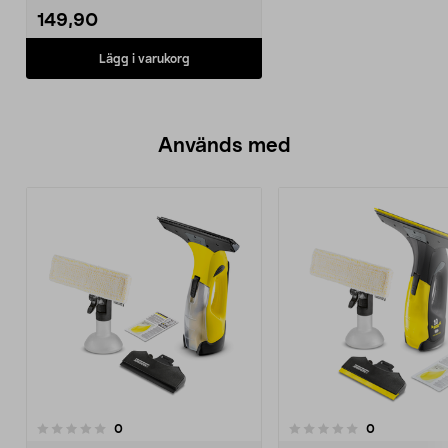
149,90
Lägg i varukorg
Används med
recensioner
recensioner
0
0
0.0 av 5 stjärnor
0.0 av 5 stjärnor