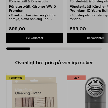
Fönstertvätt & fönsterputs
Fönstertvätt & fönsterput
Fönstertvätt Kärcher WV 5
Fönstertvätt Kärcher
Premium
Premium 10 Years Edi
• Enkel och bekväm rengöring -
• Fönsterputsning utan spi
spraya, tvätta och sug upp.
ränder.
• För fönster, speglar, glasbord,
• Enkel och bekväm rengö
kakel-/klinkerplattor m.m.
spraya, tvätta och sug up
899,00
899,00
• Extra lång drifttid - tvätta ca 35
• För fönster, speglar, gla
fönster på en laddning.
kakel-/klinkerplattor m.m.
• Tvätta stora och små rutor - 2
• Lång drifttid - tvätta ca 
Se varianter
Se varianter
olika breda sugmunstycken ingår.
på en laddning.
• Utbytbart uppladdningsbart
• Tvätta stora och små rut
batteri - ger längre drifttid utan
olika breda sugmunstycke
stopp.
Ovanligt bra pris på vanliga saker
Kolla priset
-25%