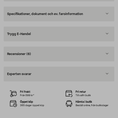
Specifikationer, dokument och ev. faroinformation
Trygg E-Handel
Recensioner
(6)
Experten svarar
Fri frakt
Fri retur
Från 599 kr*
Till valfri butik
Öppet köp
Hämta i butik
365 dagar öppet köp
Beställ online, från butikslager