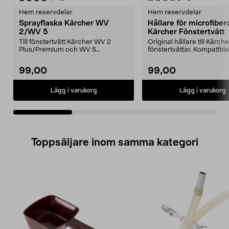
Hem reservdelar
Hem reservdelar
Sprayflaska Kärcher WV
Hållare för microfibe
2/WV 5
Kärcher Fönstertvätt
Till fönstertvätt Kärcher WV 2
Original hållare till Kärch
Plus/Premium och WV 5
fönstertvättar. Kompatibla
Plus/Premium. Obs! Kan ej...
maskiner: WV 1, Plu...
99,00
99,00
Lägg i varukorg
Lägg i varukorg
Toppsäljare inom samma kategori