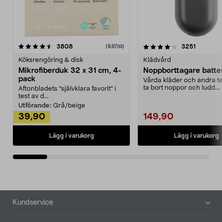
4.0av 5 stjärnor
recensioner
4.5av 5 stjärnor
recensio
3808
3251
(9,97/st)
Köksrengöring & disk
Klädvård
Mikrofiberduk 32 x 31 cm, 4-
Noppborttagare batter
pack
Vårda kläder och andra tex
ta bort noppor och ludd.
Aftonbladets "självklara favorit” i
Noppborttagaren fräs...
test av d...
Utförande:
Grå/beige
39,90
149,90
Lägg i varukorg
Lägg i varukorg
Sidfot
Kundservice