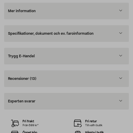
Mer information
Specifikationer, dokument och ev. faroinformation
Trygg E-Handel
Recensioner
(13)
Experten svarar
Fri frakt
Fri retur
Från 599 kr*
Till valfri butik
Öppet köp
Hämta i butik