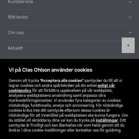
Kundservice
Mitt konto
Om oss
Product
+
Aktuellt
quantity
Våra bolag
Vi på Clas Ohlson använder cookies
Hitta butik
Genom att trycka
”Acceptera alla cookies”
samtycker du till att vi
lagrar cookies och andra spårtekniker på din enhet
enligt vår
cookiepolicy
för att förbättra upplevelsen på vår webbplats,
SE
NO
FI
analysera webbplatsens användning samt anpassa våra
marknadsföringsinsatser. Vi använder fyra kategorier av cookies:
nödvändiga, funktionella, analys och annonsering. För nödvändiga
cookies krävs inte ditt samtycke eftersom dessa cookies är
nödvändiga för att innehållet på webbplatsen ska kunna fungera. Om
du istället vill skräddarsy dina val kan du trycka på
inställningar
. Ditt
samtycke är frivilligt och kan återkallas när som helst genom att du
ändrar i dina cookie-inställningar eller kontaktar oss för guidning.
Köpvillkor
Privacy statement
Klubbvillkor
För företag