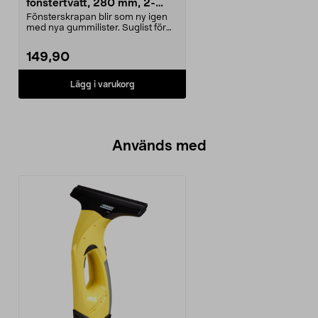
fönstertvätt, 280 mm, 2-
pack
Fönsterskrapan blir som ny igen
med nya gummilister. Suglist för
Kärcher fönster...
149,90
Lägg i varukorg
Används med