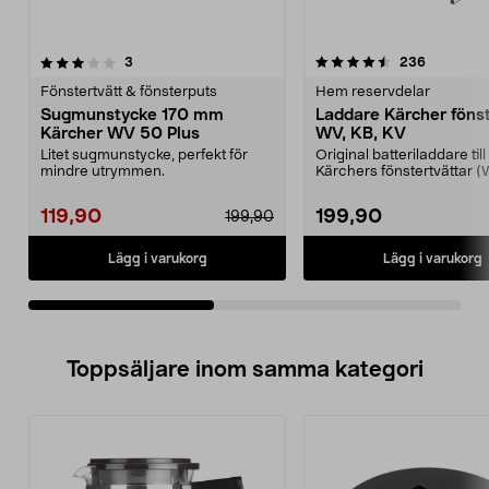
4.5av 5 stjärnor
recensioner
4.5av 5 stjärnor
recension
3
236
Fönstertvätt & fönsterputs
Hem reservdelar
Sugmunstycke 170 mm
Laddare Kärcher fönst
Kärcher WV 50 Plus
WV, KB, KV
Litet sugmunstycke, perfekt för
Original batteriladdare till
mindre utrymmen.
Kärchers fönstertvättar (
multicleaner (KV) och...
119,90
199,90
199,90
Lägg i varukorg
Lägg i varukorg
Toppsäljare inom samma kategori