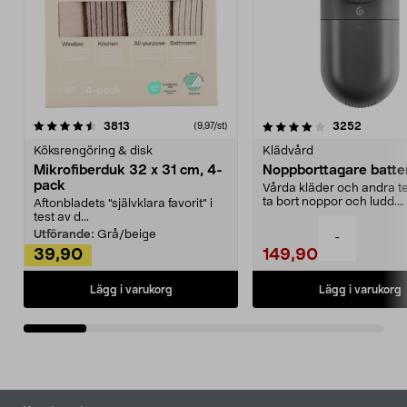
4.0av 5 stjärnor
recensioner
4.5av 5 stjärnor
recensio
3813
3252
(9,97/st)
Köksrengöring & disk
Klädvård
Mikrofiberduk 32 x 31 cm, 4-
Noppborttagare batter
pack
Vårda kläder och andra tex
ta bort noppor och ludd.
Aftonbladets "självklara favorit” i
Noppborttagaren fräs...
test av d...
Utförande:
Grå/beige
-
39,90
149,90
Lägg i varukorg
Lägg i varukorg
Sidfot