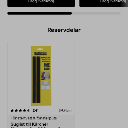
Lägg i varukorg
Lägg i varukorg
Reservdelar
recensioner
241
(74,95/st)
Fönstertvätt & fönsterputs
Suglist till Kärcher