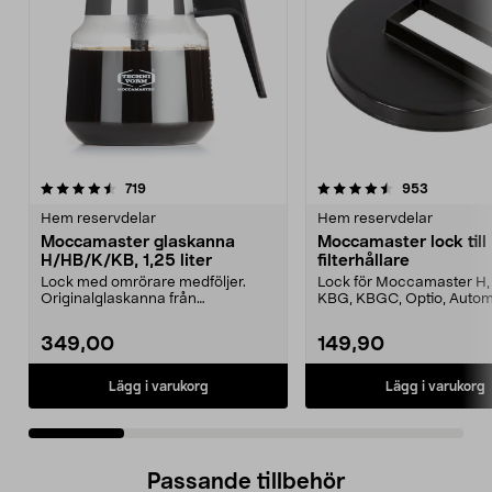
4.5 av 5 stjärnor
recensioner
4.5 av 5 stjärnor
recension
719
953
Hem reservdelar
Hem reservdelar
Moccamaster glaskanna
Moccamaster lock till
H/HB/K/KB, 1,25 liter
filterhållare
Lock med omrörare medföljer.
Lock för Moccamaster H, 
Originalglaskanna från
KBG, KBGC, Optio, Autom
Moccamaster. Förläng livet p...
Automatic S, Manual ...
349,00
149,90
Lägg i varukorg
Lägg i varukorg
Passande tillbehör