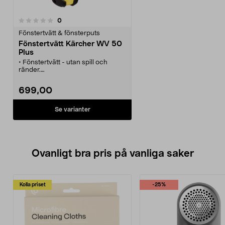
recensioner
0
Fönstertvätt & fönsterputs
Fönstertvätt Kärcher WV 50
Plus
• Fönstertvätt - utan spill och
ränder.
• Enkel och bekväm rengöring -
spraya, tvätta och sug upp. Klart!
699,00
• För fönster, speglar, glasbord,
kakel-/klinkersplattor m.m.
• Komplett set med separata
Se varianter
spray- och sugenheter.
• Batteridriven med sugfunktion,
suger upp smuts- och
överskottsvatten.
Ovanligt bra pris på vanliga saker
Kolla priset
-25%