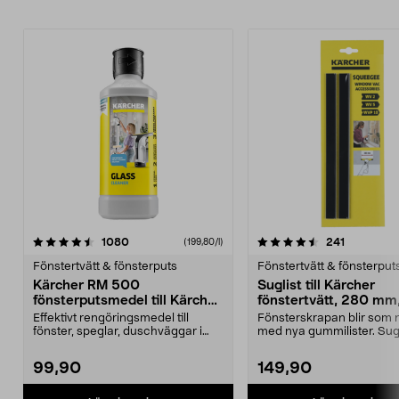
4.5av 5 stjärnor
recensioner
3.5av 5 stjärnor
recensione
1080
241
(199,80/l)
Fönstertvätt & fönsterputs
Fönstertvätt & fönsterput
Kärcher RM 500
Suglist till Kärcher
fönsterputsmedel till Kärcher
fönstertvätt, 280 mm
fönstertvätt
pack
Effektivt rengöringsmedel till
Fönsterskrapan blir som 
fönster, speglar, duschväggar i
med nya gummilister. Sugl
glas m.m. Fönster...
Kärcher fönster...
99,90
149,90