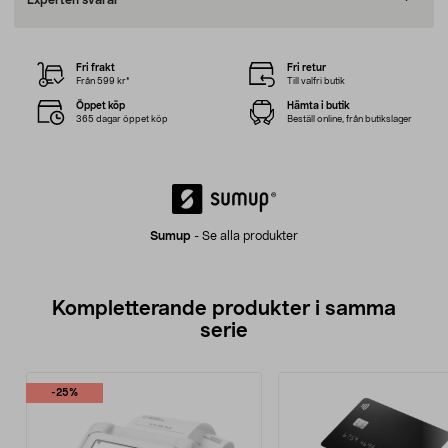
Experten svarar
Fri frakt
Fri retur
Från 599 kr*
Till valfri butik
Öppet köp
Hämta i butik
365 dagar öppet köp
Beställ online, från butikslager
Sumup
-
Se alla produkter
Kompletterande produkter i samma
serie
-25%