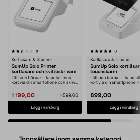
5.0av 5 stjärnor
recensioner
recensioner
8
3
Kortläsare & tillbehör
Kortläsare & tillbehör
SumUp Solo Printer
SumUp Solo kortläsa
kortläsare och kvittoskrivare
touchskärm
Lätt och bärbar – ta betalt med
Lätt och bärbar – ta beta
kort via din smartphone och skriv
kort via din smartphone – 
ut kvitton. Få...
pekskärm. Få fu...
1 199,00
899,00
1 599,00
Lägg i varukorg
Lägg i varukorg
Toppsäljare inom samma kategori