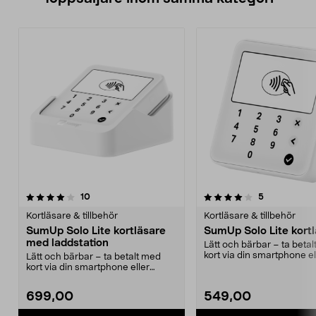
4.0 av 5 stjärnor
recensioner
4.0 av 5 stjärnor
recensioner
10
5
Kortläsare & tillbehör
Kortläsare & tillbehör
SumUp Solo Lite kortläsare
SumUp Solo Lite kort
med laddstation
Lätt och bärbar – ta beta
kort via din smartphone el
Lätt och bärbar – ta betalt med
surfplatta. Kortlä...
kort via din smartphone eller
surfplatta. Kortlä...
699,00
549,00