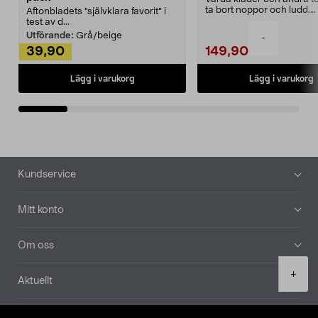
ta bort noppor och ludd.
Aftonbladets "självklara favorit” i
Noppborttagaren fräs...
test av d...
Utförande:
Grå/beige
-
39,90
149,90
Lägg i varukorg
Lägg i varukorg
Sidfot
Kundservice
Mitt konto
Om oss
Product
+
Aktuellt
quantity
Våra bolag