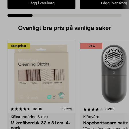
Lägg i varukorg
Lägg i varukorg
Ovanligt bra pris på vanliga saker
Kolla priset
-25%
4.0av 5 stjärnor
recensioner
4.5av 5 stjärnor
recensio
3809
3252
(9,97/st)
Köksrengöring & disk
Klädvård
Mikrofiberduk 32 x 31 cm, 4-
Noppborttagare batter
pack
Vårda kläder och andra tex