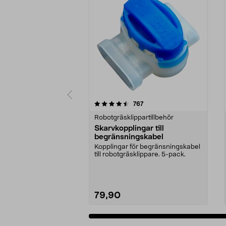
5 av 5 stjärnor
4.5 av 5 stjärnor
recensioner
767
Robotgräsklippartillbehör
Skarvkopplingar till
begränsningskabel
Kopplingar för begränsningskabel
till robotgräsklippare. 5-pack.
79,90