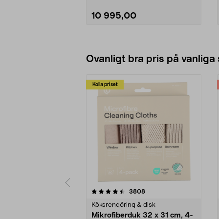
10 995,00
Lägg i varukorg
Ovanligt bra pris på vanliga
Kolla priset
5av 5 stjärnor
4.0av 5 stjärnor
recensioner
3808
Köksrengöring & disk
Mikrofiberduk 32 x 31 cm, 4-