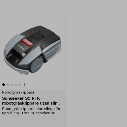
recensioner
1
Robotgräsklippare
Sunseeker S5 RTK
robotgräsklippare utan slinga
1600 m2
Robotgräsklippare utan slinga för
upp till 1600 m². Sunseeker S5
robotgräsklippa...