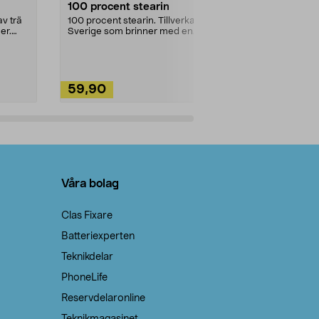
100 procent stearin
Ett allsidigt 
städning och 
v trä
100 procent stearin. Tillverkade i
ute. Städa med
er.
Sverige som brinner med en
vacker och sotfri ...
59,90
49,90
Lägg i varukorg
Lägg
Våra bolag
Clas Fixare
Batteriexperten
Teknikdelar
PhoneLife
Reservdelaronline
Teknikmagasinet