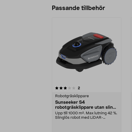
Passande tillbehör
0av 5 stjärnor
1.0av 5 stjärnor
recensioner
2
Robotgräsklippare
Sunseeker S4
robotgräsklippare utan slinga
1000 m2
Upp till 1000 m². Max lutning 42 %.
Slinglös robot med LiDAR-
navigation. Sunseek...