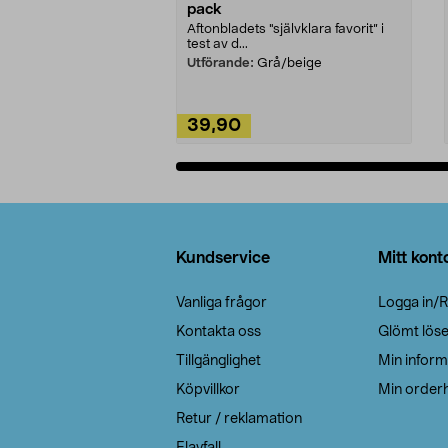
pack
Aftonbladets "självklara favorit” i
test av d...
Utförande:
Grå/beige
39,90
Lägg i varukorg
Sidfot
Kundservice
Mitt kont
Vanliga frågor
Logga in/R
Kontakta oss
Glömt lös
Tillgänglighet
Min inform
Köpvillkor
Min orderh
Retur / reklamation
Elavfall