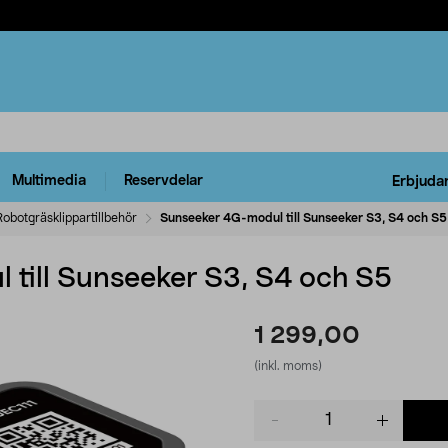
Multimedia
Reservdelar
Erbjuda
Robotgräsklippartillbehör
Sunseeker 4G-modul till Sunseeker S3, S4 och S5
till Sunseeker S3, S4 och S5
1 299,00
(inkl. moms)
Product
quantity