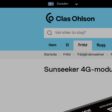
Select
Sweden
market
Hem
El
Fritid
Bygg
Startsida
Fritid
Trädgårdsmaskiner
Sunseeker 4G-modul 