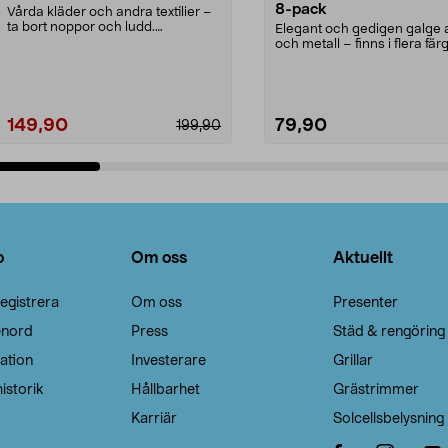
8-pack
Vårda kläder och andra textilier –
ta bort noppor och ludd.
Elegant och gedigen galge a
Noppborttagaren fräs...
och metall – finns i flera färg
Galge med sv...
149,90
79,90
199,90
Lägg i varukorg
Lägg i varukorg
o
Om oss
Aktuellt
egistrera
Om oss
Presenter
enord
Press
Städ & rengöring
ation
Investerare
Grillar
istorik
Hållbarhet
Grästrimmer
Karriär
Solcellsbelysning