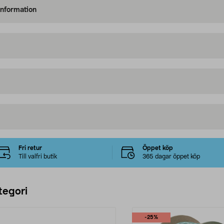
information
Fri retur
Öppet köp
Till valfri butik
365 dagar öppet köp
tegori
-25%