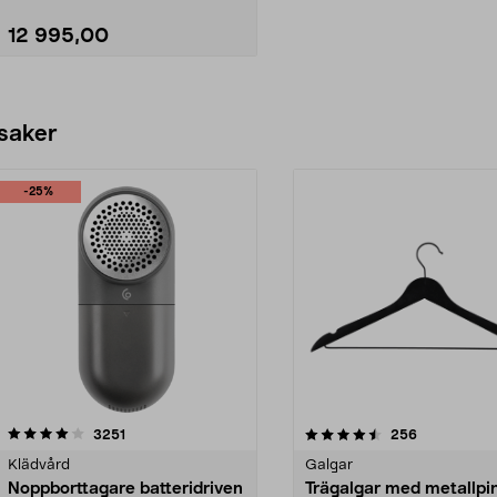
12 995,00
Lägg i varukorg
 saker
-25%
4.5av 5 stjärnor
recensioner
4.0av 5 stjärnor
recensioner
3251
256
Klädvård
Galgar
Noppborttagare batteridriven
Trägalgar med metallpi