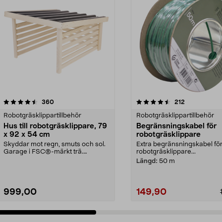
4.5 av 5 stjärnor
recensioner
4.0 av 5 stjärnor
recensioner
360
212
Robotgräsklippartillbehör
Robotgräsklippartillbehör
Hus till robotgräsklippare, 79
Begränsningskabel för
x 92 x 54 cm
robotgräsklippare
Skyddar mot regn, smuts och sol.
Extra begränsningskabel fö
Garage i FSC®-märkt trä.
robotgräsklippare...
Lättmonterat – huset p...
Längd:
50 m
999,00
149,90