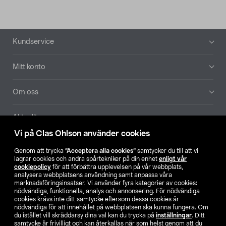
Sidfot
Kundservice
Mitt konto
Om oss
Aktuellt
Vi på Clas Ohlson använder cookies
Våra bolag
Genom att trycka
”Acceptera alla cookies”
samtycker du till att vi
lagrar cookies och andra spårtekniker på din enhet
enligt vår
Hitta butik
cookiepolicy
för att förbättra upplevelsen på vår webbplats,
analysera webbplatsens användning samt anpassa våra
marknadsföringsinsatser. Vi använder fyra kategorier av cookies:
nödvändiga, funktionella, analys och annonsering. För nödvändiga
SE
NO
FI
cookies krävs inte ditt samtycke eftersom dessa cookies är
nödvändiga för att innehållet på webbplatsen ska kunna fungera. Om
du istället vill skräddarsy dina val kan du trycka på
inställningar
. Ditt
samtycke är frivilligt och kan återkallas när som helst genom att du