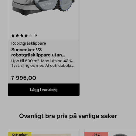
recensioner
6
Robotgräsklippare
Sunseeker V3
robotgräsklippare utan
slinga, 600 m2
Upp till 600 m². Max lutning 42 %.
Tyst, slinglös med AI och dubbla
3D-kameror. ...
7 995,00
Lägg i varukorg
Ovanligt bra pris på vanliga saker
Kolla priset
-25%