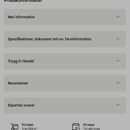
Produktinformation
Mer information
Specifikationer, dokument och ev. faroinformation
Trygg E-Handel
Recensioner
Experten svarar
Fri frakt
Fri retur
Från 599 kr*
Till valfri butik