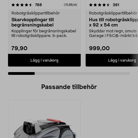
4.5 av 5 stjärnor
recensioner
4.5 av 5 stjärnor
recensione
768
361
(15,98/st)
Robotgräsklippartillbehör
Robotgräsklippartillbehör
Skarvkopplingar till
Hus till robotgräsklip
begränsningskabel
x 92 x 54 cm
Kopplingar för begränsningskabel
Skyddar mot regn, smuts 
till robotgräsklippare. 5-pack.
Garage i FSC®-märkt trä
Lättmonterat – huset p...
79,90
999,00
Lägg i varukorg
Lägg i varukorg
Passande tillbehör