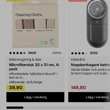
4.0av 5 stjärnor
recensioner
4.5av 5 stjärnor
recensio
3809
3252
(9,97/st)
Köksrengöring & disk
Klädvård
Mikrofiberduk 32 x 31 cm, 4-
Noppborttagare batter
pack
Vårda kläder och andra tex
ta bort noppor och ludd.
Aftonbladets "självklara favorit” i
Noppborttagaren fräs...
test av d...
Utförande:
Grå/beige
39,90
149,90
Lägg i varukorg
Lägg i varukorg