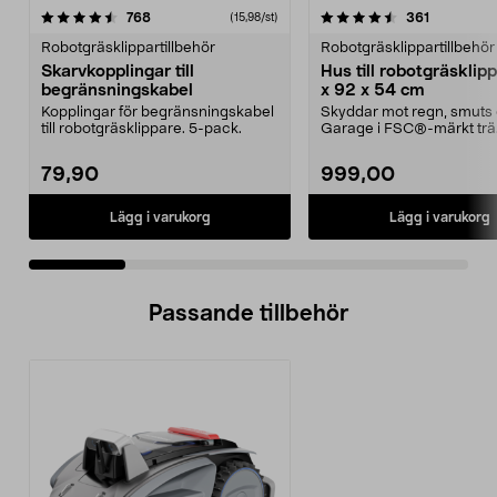
4.5 av 5 stjärnor
recensioner
4.5 av 5 stjärnor
recensione
768
361
(15,98/st)
Robotgräsklippartillbehör
Robotgräsklippartillbehör
Skarvkopplingar till
Hus till robotgräsklip
begränsningskabel
x 92 x 54 cm
Kopplingar för begränsningskabel
Skyddar mot regn, smuts 
till robotgräsklippare. 5-pack.
Garage i FSC®-märkt trä
Lättmonterat – huset p...
79,90
999,00
Lägg i varukorg
Lägg i varukorg
Passande tillbehör