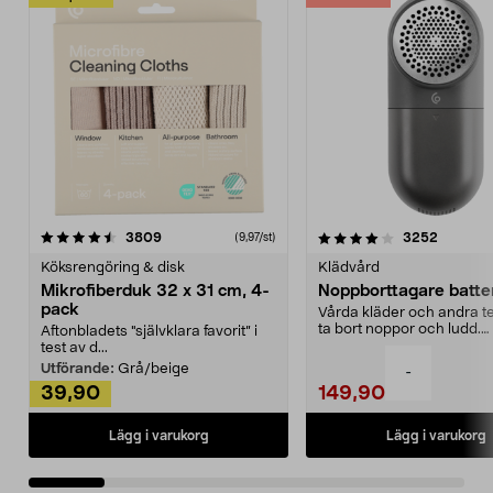
4.0av 5 stjärnor
recensioner
4.5av 5 stjärnor
recensio
3809
3252
(9,97/st)
Köksrengöring & disk
Klädvård
Mikrofiberduk 32 x 31 cm, 4-
Noppborttagare batter
pack
Vårda kläder och andra tex
ta bort noppor och ludd.
Aftonbladets "självklara favorit” i
Noppborttagaren fräs...
test av d...
Utförande:
Grå/beige
-
39,90
149,90
Lägg i varukorg
Lägg i varukorg