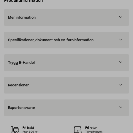
Produktinformation
Mer information
Specifikationer, dokument och ev. faroinformation
Trygg E-Handel
Recensioner
Experten svarar
Fri frakt
Fri retur
Från 599 kr*
Till valfri butik