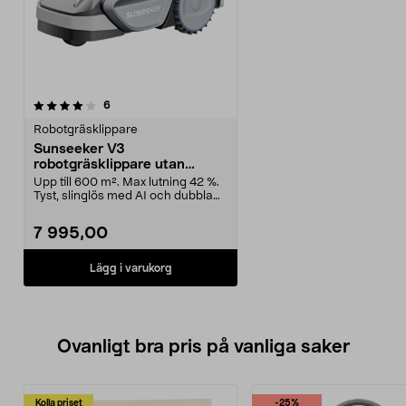
recensioner
6
Robotgräsklippare
Sunseeker V3
robotgräsklippare utan
slinga, 600 m2
Upp till 600 m². Max lutning 42 %.
Tyst, slinglös med AI och dubbla
3D-kameror. ...
7 995,00
Lägg i varukorg
Ovanligt bra pris på vanliga saker
Kolla priset
-25%