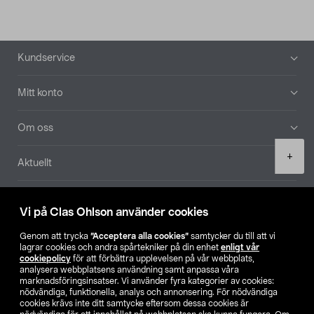
Sidfot
Kundservice
Mitt konto
Om oss
Product
+
Aktuellt
quantity
Våra bolag
Vi på Clas Ohlson använder cookies
Hitta butik
Genom att trycka
”Acceptera alla cookies”
samtycker du till att vi
lagrar cookies och andra spårtekniker på din enhet
enligt vår
cookiepolicy
för att förbättra upplevelsen på vår webbplats,
SE
NO
FI
analysera webbplatsens användning samt anpassa våra
marknadsföringsinsatser. Vi använder fyra kategorier av cookies:
nödvändiga, funktionella, analys och annonsering. För nödvändiga
cookies krävs inte ditt samtycke eftersom dessa cookies är