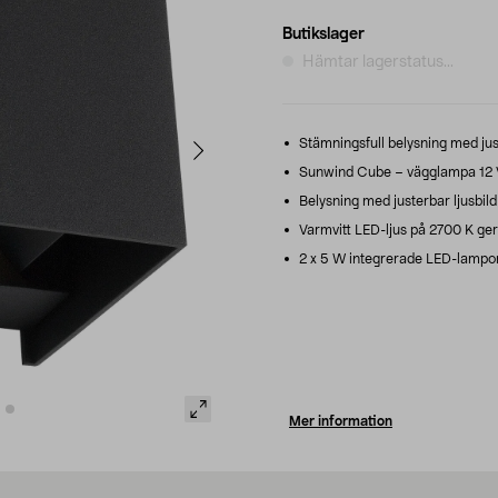
Butikslager
Hämtar lagerstatus...
Stämningsfull belysning med just
Sunwind Cube – vägglampa 12 V f
Belysning med justerbar ljusbild –
Varmvitt LED-ljus på 2700 K ger
2 x 5 W integrerade LED-lampor 
Mer information