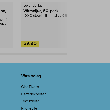
Levande ljus
Rengöringsm
nne,
Värmeljus, 50-pack
Bikarbonat
100 % stearin. Brinntid ca 6 tim.
Ett allsidigt 
städning och 
v trä
ute. Städa med
er.
59,90
49,90
Lägg i varukorg
Lägg
Våra bolag
Clas Fixare
Batteriexperten
Teknikdelar
PhoneLife