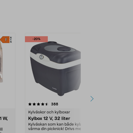
-20%
3.5 av 5 stjärnor
recensioner
4.5
388
4
Kylväskor och kylboxar
LED-lampor
1 W,
Kylbox 12 V, 32 liter
Stiftlampa 
2-pack
Kylväskan som kan både kyla och
värma din picknick! Drivs med 12
ll
Byt ut din gam