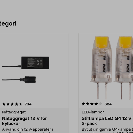
tegori
4.0 av 5 stjärnor
recensioner
4.5 av 5 stjärnor
recensioner
734
684
Nätaggregat
LED-lampor
Nätaggregat 12 V för
Stiftlampa LED G4 12 V 
kylboxar
2-pack
Använd din 12 V-apparater i
Byt ut din gamla G4-lampa ti