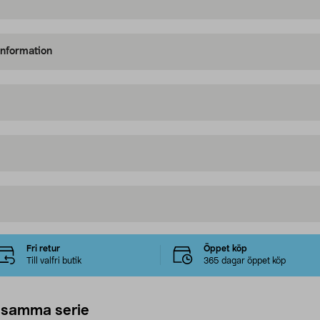
information
Fri retur
Öppet köp
Till valfri butik
365 dagar öppet köp
 samma serie