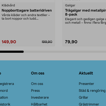
Klädvård
Galgar
Noppborttagare batteridriven
Trägalgar med metallpi
8-pack
Vårda kläder och andra textilier –
ta bort noppor och ludd.
Elegant och gedigen galge a
Noppborttagaren fräs...
och metall – finns i flera färg
Galge med sv...
149,90
79,90
199,90
Lägg i varukorg
Lägg i varukorg
o
Om oss
Aktuellt
egistrera
Om oss
Presenter
enord
Press
Städ & rengöring
ation
Investerare
Grillar
istorik
Hållbarhet
Grästrimmer