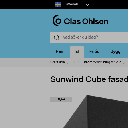
Select
Sweden
market
Hem
El
Fritid
Bygg
Startsida
El
Strömförsörjning & 12 V
Sunwind Cube fasadb
Nyhet