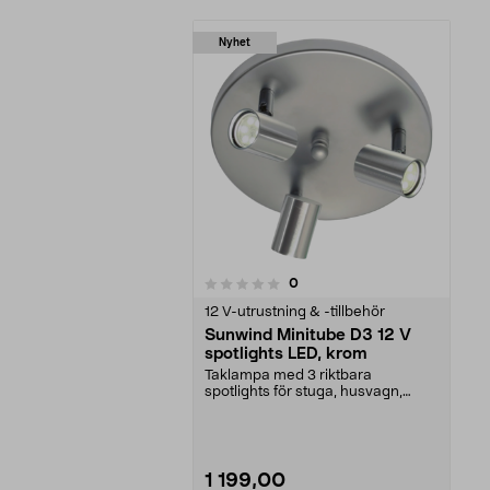
Nyhet
recensioner
0
0 av 5 stjärnor
12 V-utrustning & -tillbehör
Sunwind Minitube D3 12 V
spotlights LED, krom
Taklampa med 3 riktbara
spotlights för stuga, husvagn,
husbil och båt. Sunwind M...
1 199,00