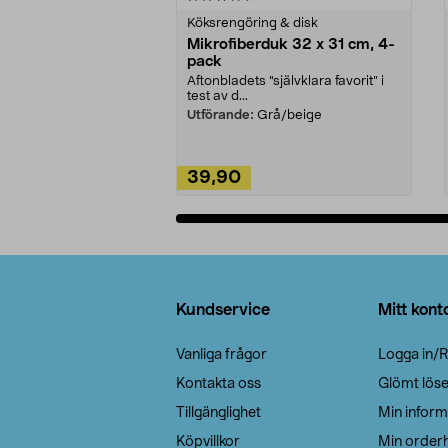
Köksrengöring & disk
Mikrofiberduk 32 x 31 cm, 4-
pack
Aftonbladets "självklara favorit” i
test av d...
Utförande:
Grå/beige
39,90
Lägg i varukorg
Sidfot
Kundservice
Mitt kont
Vanliga frågor
Logga in/R
Kontakta oss
Glömt lös
Tillgänglighet
Min inform
Köpvillkor
Min orderh