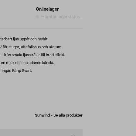
Onlinelager
Hämtar lagerstatus...
erbart ljus uppåt och nedåt.
ör stugor, attefallshus och uterum.
 från smala ljusstrålar till bred effekt.
 en mjuk och inbjudande känsla.
ingår. Färg: Svart.
Sunwind
-
Se alla produkter