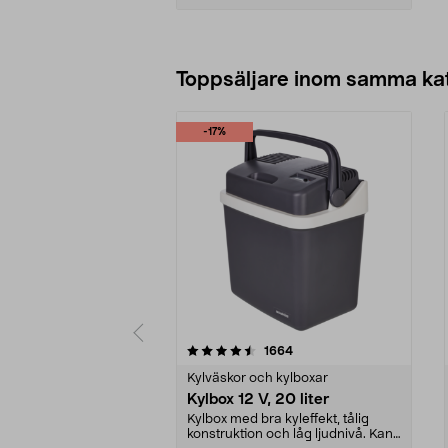
Lägg i varukorg
Toppsäljare inom samma ka
-17%
5 av 5 stjärnor
4.5 av 5 stjärnor
recensioner
1664
Kylväskor och kylboxar
Kylbox 12 V, 20 liter
Kylbox med bra kyleffekt, tålig
konstruktion och låg ljudnivå. Kan