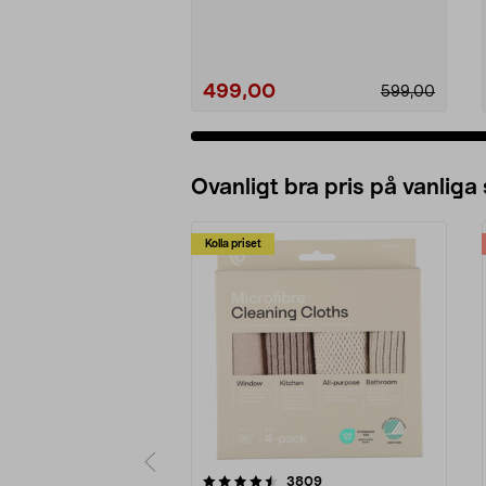
både kyla och...
499,00
599,00
Ovanligt bra pris på vanliga
Kolla priset
5av 5 stjärnor
4.0av 5 stjärnor
recensioner
3809