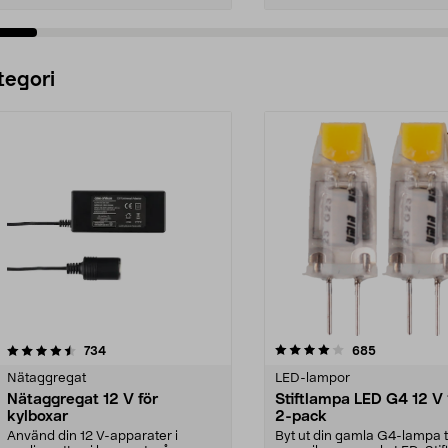
Lägg i varukorg
Lägg i varukorg
tegori
4.0 av 5 stjärnor
recensioner
4.5 av 5 stjärnor
recensioner
734
685
Nätaggregat
LED-lampor
Nätaggregat 12 V för
Stiftlampa LED G4 12 V 
kylboxar
2-pack
Använd din 12 V-apparater i
Byt ut din gamla G4-lampa ti