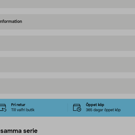
information
Fri retur
Öppet köp
Till valfri butik
365 dagar öppet köp
 samma serie