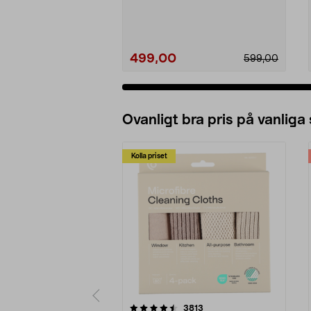
både kyla och...
499,00
599,00
Ovanligt bra pris på vanliga
Kolla priset
5av 5 stjärnor
4.0av 5 stjärnor
recensioner
3813