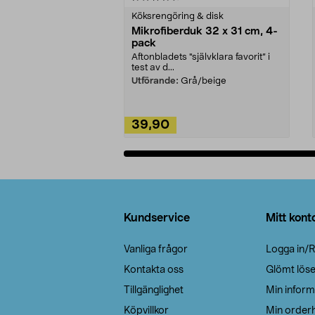
Köksrengöring & disk
Mikrofiberduk 32 x 31 cm, 4-
pack
Aftonbladets "självklara favorit” i
test av d...
Utförande:
Grå/beige
39,90
Lägg i varukorg
Sidfot
Kundservice
Mitt kont
Vanliga frågor
Logga in/R
Kontakta oss
Glömt lös
Tillgänglighet
Min inform
Köpvillkor
Min orderh