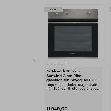
Nyhet
recensioner
0
0 av 5 stjärnor
0.0 av 5 stjärnor
Kokplattor & miniugnar
Sunwind Glem Ribell
gasolugn för inbyggnad 60 l,
krom
Laga mat och baka i stugan även
när tillgången till el är begränsad.
Sunwind Gle...
11 949,00