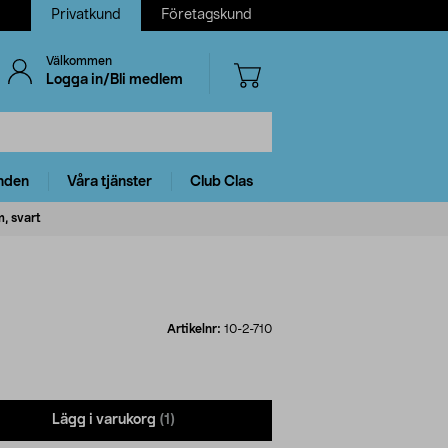
Privatkund
Företagskund
Välkommen
Logga in/Bli medlem
nden
Våra tjänster
Club Clas
m, svart
Artikelnr:
10-2-710
Lägg i varukorg
(1)