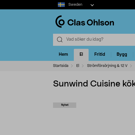
Select
Sweden
market
Hem
El
Fritid
Bygg
Startsida
El
Strömförsörjning & 12 V
Sunwind Cuisine köks
Nyhet