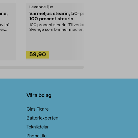
Levande ljus
Rengöringsm
nne,
Värmeljus stearin, 50-pack,
Bikarbonat
100 procent stearin
Ett allsidigt 
städning och 
v trä
100 procent stearin. Tillverkade i
ute. Städa med
er.
Sverige som brinner med en
vacker och sotfri ...
59,90
49,90
Lägg i varukorg
Lägg
Våra bolag
Clas Fixare
Batteriexperten
Teknikdelar
PhoneLife