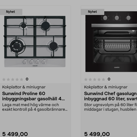
Nyhet
Nyhet
recensioner
recensioner
0
0
0.0 av 5 stjärnor
0.0 av 5 stjärnor
Kokplattor & miniugnar
Kokplattor & miniugnar
Sunwind Proline 60
Sunwind Chef gasolugn 
inbyggningsbar gasolhäll 4
inbyggnad 60 liter, svar
lågor, rostfri
Laga mat med hög värme och
Stor ugnsvolym på 60 liter f
exakt kontroll på 4 gasolbrännare.
middagar i stugan, husbilen
Sunwind Proline 60...
båten. Sunwind Ch...
5 499,00
5 499,00