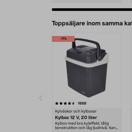
Lägg i varukorg
Toppsäljare inom samma ka
-17%
5 av 5 stjärnor
4.5 av 5 stjärnor
recensioner
1668
Kylväskor och kylboxar
Kylbox 12 V, 20 liter
Kylbox med bra kyleffekt, tålig
konstruktion och låg ljudnivå. Kan