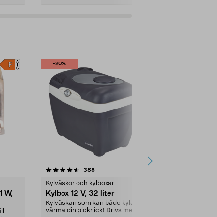
Lägg i varukorg
Lägg
-20%
3.5 av 5 stjärnor
recensioner
4.5
388
4
Kylväskor och kylboxar
LED-lampor
1 W,
Kylbox 12 V, 32 liter
Stiftlampa 
2-pack
Kylväskan som kan både kyla och
värma din picknick! Drivs med 12
ll
Byt ut din gam