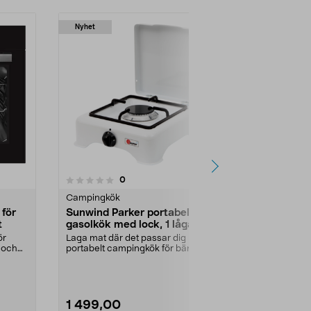
Nyhet
Nyhet
recensioner
0
0.0 av 5 stjärnor
0.0
Campingkök
Campingkök
för
Sunwind Parker portabelt
Sunwind Par
t
gasolkök med lock, 1 låga, vit
gasolkök me
ör
Laga mat där det passar dig –
Laga mat inn
 och
portabelt campingkök för bänk.
camping, i stu
Sunwind Parker gaso...
Färg:
Vit
1 499,00
2 499,00