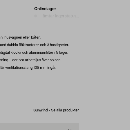
Onlinelager
Hämtar lagerstatus...
an, husvagnen eller båten.
med dubbla fläktmotorer och 3 hastigheter.
gital klocka och aluminiumfilter i 5 lager.
ning – ger bra arbetsljus över spisen.
för ventilationsslang 125 mm ingår.
Sunwind
-
Se alla produkter