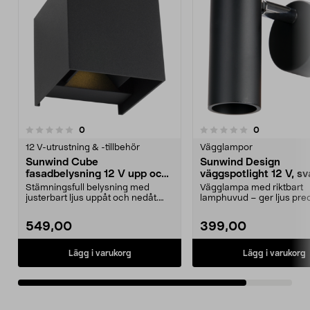
recensioner
recensioner
0
0
0.0 av 5 stjärnor
12 V-utrustning & -tillbehör
Vägglampor
Sunwind Cube
Sunwind Design
fasadbelysning 12 V upp och
väggspotlight 12 V, sv
ner, svart
Stämningsfull belysning med
Vägglampa med riktbart
justerbart ljus uppåt och nedåt.
lamphuvud – ger ljus prec
Sunwind Cube – vägg...
du vill ha det. Sunwind D...
549,00
399,00
Lägg i varukorg
Lägg i varukorg