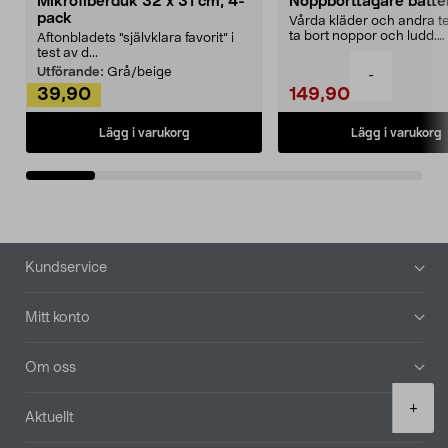
Mikrofiberduk 32 x 31 cm, 4-
Noppborttagare batter
pack
Vårda kläder och andra tex
ta bort noppor och ludd.
Aftonbladets "självklara favorit” i
Noppborttagaren fräs...
test av d...
Utförande:
Grå/beige
-
39,90
149,90
Lägg i varukorg
Lägg i varukorg
Sidfot
Kundservice
Mitt konto
Om oss
Product
+
Aktuellt
quantity