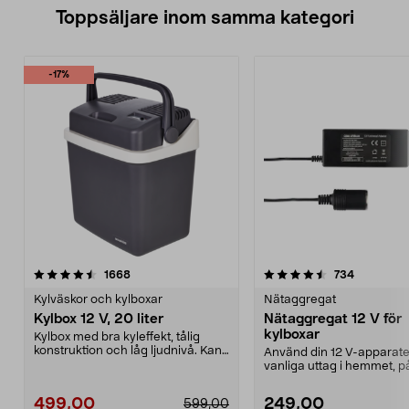
Toppsäljare inom samma kategori
-17%
4.5 av 5 stjärnor
recensioner
4.0 av 5 stjärnor
recension
1668
734
Kylväskor och kylboxar
Nätaggregat
Kylbox 12 V, 20 liter
Nätaggregat 12 V för
kylboxar
Kylbox med bra kyleffekt, tålig
konstruktion och låg ljudnivå. Kan
Använd din 12 V-apparater
både kyla och...
vanliga uttag i hemmet, p
campingen eller i stugan..
499,00
249,00
599,00