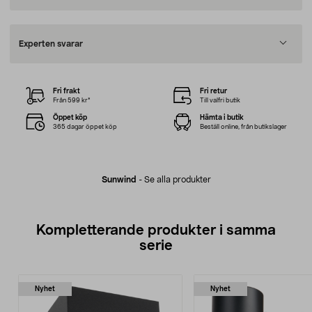
Experten svarar
Fri frakt
Fri retur
Från 599 kr*
Till valfri butik
Öppet köp
Hämta i butik
365 dagar öppet köp
Beställ online, från butikslager
Sunwind
-
Se alla produkter
Kompletterande produkter i samma
serie
Nyhet
Nyhet