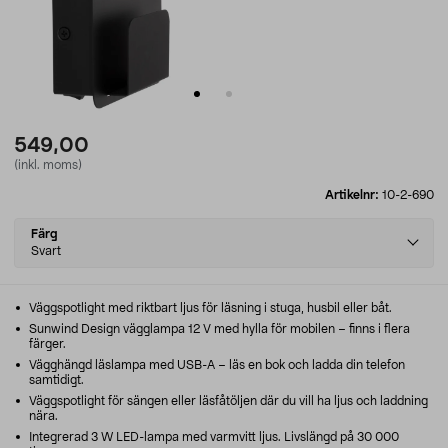
549,00
(inkl. moms)
Artikelnr:
10-2-690
Select
Färg
variant
Svart
Väggspotlight med riktbart ljus för läsning i stuga, husbil eller båt.
Sunwind Design vägglampa 12 V med hylla för mobilen – finns i flera
färger.
Vägghängd läslampa med USB-A – läs en bok och ladda din telefon
samtidigt.
Väggspotlight för sängen eller läsfåtöljen där du vill ha ljus och laddning
nära.
Integrerad 3 W LED-lampa med varmvitt ljus. Livslängd på 30 000