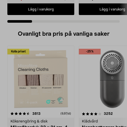
Lägg i varukorg
Lägg i varukorg
Ovanligt bra pris på vanliga saker
Kolla priset
-25%
4.0av 5 stjärnor
recensioner
4.5av 5 stjärnor
recensio
3813
3252
(9,97/st)
Köksrengöring & disk
Klädvård