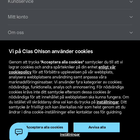
Kundservice
Mitt konto
Om oss
Aktuellt
Vi på Clas Ohlson använder cookies
Genom att trycka
”Acceptera alla cookies”
samtycker du till att vi
Våra bolag
lagrar cookies och andra spårtekniker på din enhet
enligt vår
cookiepolicy
för att förbättra upplevelsen på vår webbplats,
analysera webbplatsens användning samt anpassa våra
Hitta butik
marknadsföringsinsatser. Vi använder fyra kategorier av cookies:
nödvändiga, funktionella, analys och annonsering. För nödvändiga
cookies krävs inte ditt samtycke eftersom dessa cookies är
SE
NO
FI
nödvändiga för att innehållet på webbplatsen ska kunna fungera. Om
du istället vill skräddarsy dina val kan du trycka på
inställningar
. Ditt
samtycke är frivilligt och kan återkallas när som helst genom att du
ändrar i dina cookie-inställningar eller kontaktar oss för guidning.
Acceptera alla cookies
Avvisa alla
Inställningar
Köpvillkor
Privacy statement
Klubbvillkor
För företag