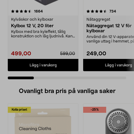
4.5 av 5 stjärnor
recensioner
4.0 av 5 stjärnor
recension
1664
734
Kylväskor och kylboxar
Nätaggregat
Kylbox 12 V, 20 liter
Nätaggregat 12 V för
kylboxar
Kylbox med bra kyleffekt, tålig
konstruktion och låg ljudnivå. Kan
Använd din 12 V-apparater
både kyla och...
vanliga uttag i hemmet, p
campingen eller i stugan..
499,00
249,00
599,00
Lägg i varukorg
Lägg i varukorg
Ovanligt bra pris på vanliga saker
Kolla priset
-25%