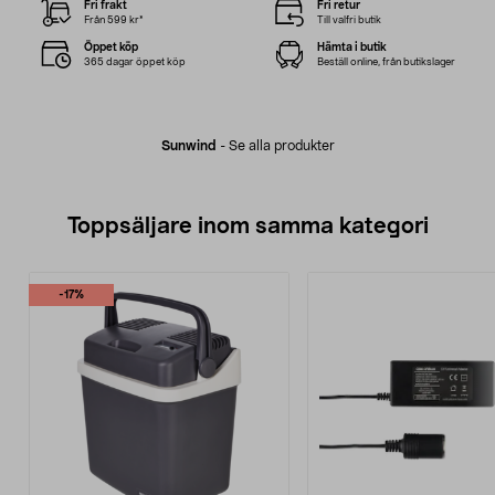
Fri frakt
Fri retur
Från 599 kr*
Till valfri butik
Öppet köp
Hämta i butik
365 dagar öppet köp
Beställ online, från butikslager
Sunwind
-
Se alla produkter
Toppsäljare inom samma kategori
-17%