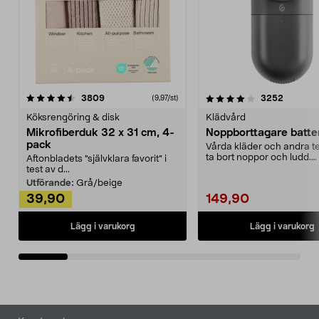
4.0av 5 stjärnor
recensioner
4.5av 5 stjärnor
recensio
3809
3252
(9,97/st)
Köksrengöring & disk
Klädvård
Mikrofiberduk 32 x 31 cm, 4-
Noppborttagare batter
pack
Vårda kläder och andra tex
ta bort noppor och ludd.
Aftonbladets "självklara favorit” i
Noppborttagaren fräs...
test av d...
Utförande:
Grå/beige
39,90
149,90
Lägg i varukorg
Lägg i varukorg
Sidfot