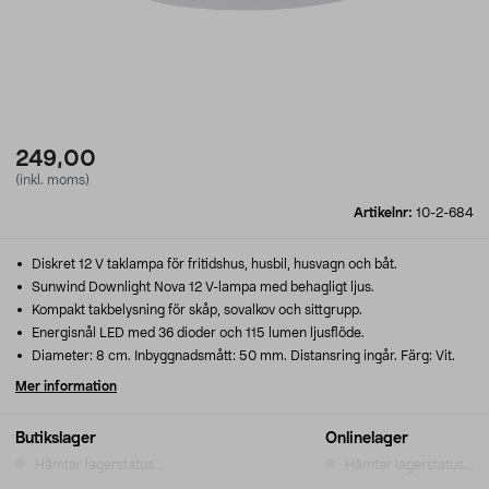
249,00
(inkl. moms)
Artikelnr:
10-2-684
Diskret 12 V taklampa för fritidshus, husbil, husvagn och båt.
Sunwind Downlight Nova 12 V-lampa med behagligt ljus.
Kompakt takbelysning för skåp, sovalkov och sittgrupp.
Energisnål LED med 36 dioder och 115 lumen ljusflöde.
Diameter: 8 cm. Inbyggnadsmått: 50 mm. Distansring ingår. Färg: Vit.
Mer information
Butikslager
Onlinelager
Hämtar lagerstatus...
Hämtar lagerstatus...