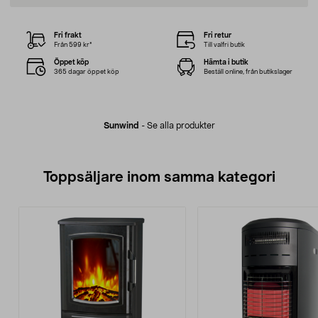
Fri frakt
Fri retur
Från 599 kr*
Till valfri butik
Öppet köp
Hämta i butik
365 dagar öppet köp
Beställ online, från butikslager
Sunwind
-
Se alla produkter
Toppsäljare inom samma kategori