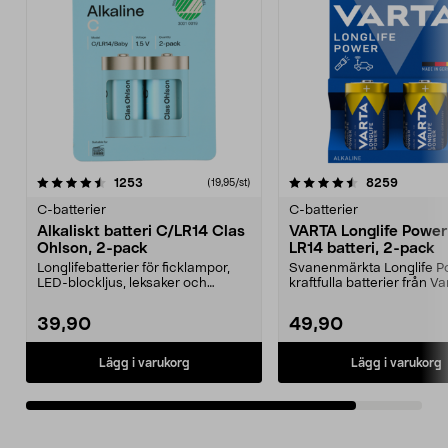
4.5av 5 stjärnor
recensioner
recensio
1253
8259
(19,95/st)
C-batterier
C-batterier
Alkaliskt batteri C/LR14 Clas
VARTA Longlife Power
Ohlson, 2-pack
LR14 batteri, 2-pack
Longlifebatterier för ficklampor,
Svanenmärkta Longlife P
LED-blockljus, leksaker och
kraftfulla batterier från Va
radioapparater. Sv...
LR14 batteri ...
39,90
49,90
Lägg i varukorg
Lägg i varukorg