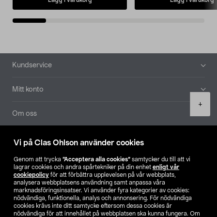
Sidfot
Kundservice
Mitt konto
Product
+
quantity
Om oss
Aktuellt
Vi på Clas Ohlson använder cookies
Genom att trycka
”Acceptera alla cookies”
samtycker du till att vi
Våra bolag
lagrar cookies och andra spårtekniker på din enhet
enligt vår
cookiepolicy
för att förbättra upplevelsen på vår webbplats,
analysera webbplatsens användning samt anpassa våra
Hitta butik
marknadsföringsinsatser. Vi använder fyra kategorier av cookies:
nödvändiga, funktionella, analys och annonsering. För nödvändiga
cookies krävs inte ditt samtycke eftersom dessa cookies är
SE
NO
FI
nödvändiga för att innehållet på webbplatsen ska kunna fungera. Om