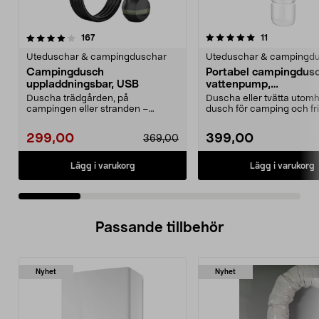
5.0 av 5 stjärnor
recensioner
4.5 av 5 stjärnor
recensioner
167
11
Uteduschar & campingduschar
Uteduschar & campingd
Campingdusch
Portabel campingdus
uppladdningsbar, USB
vattenpump,
uppladdningsbar
Duscha trädgården, på
Duscha eller tvätta utom
campingen eller stranden –
dusch för camping och frilu
använd befintligt vatten. Porta...
Portabel campin...
299,00
399,00
369,00
Lägg i varukorg
Lägg i varukorg
Passande tillbehör
Nyhet
Nyhet