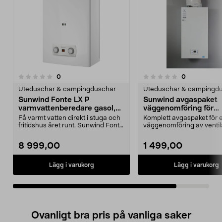
recensioner
recensioner
0
0
0.0 av 5 stjärnor
Uteduschar & campingduschar
Uteduschar & campingd
Sunwind Fonte LX P
Sunwind avgaspaket
varmvattenberedare gasol,
väggenomföring för
14 liter
varmvattenberedare
Få varmt vatten direkt i stuga och
Komplett avgaspaket för 
fritidshus året runt. Sunwind Fonte
väggenomföring av ventil
LX P varm...
Sunwind ventilation...
8 999,00
1 499,00
Lägg i varukorg
Lägg i varukorg
Ovanligt bra pris på vanliga saker