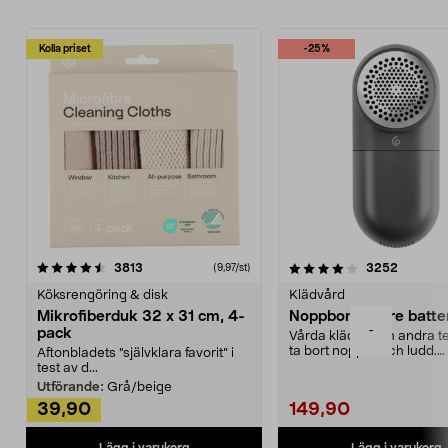
Kolla priset
-25%
4.0av 5 stjärnor
recensioner
4.5av 5 stjärnor
recensio
3813
3252
(9,97/st)
Köksrengöring & disk
Klädvård
Mikrofiberduk 32 x 31 cm, 4-
Noppborttagare batter
-
pack
Vårda kläder och andra tex
ta bort noppor och ludd.
Aftonbladets "självklara favorit” i
Noppborttagaren fräs...
test av d...
Utförande:
Grå/beige
39,90
149,90
Lägg i varukorg
Lägg i varukorg