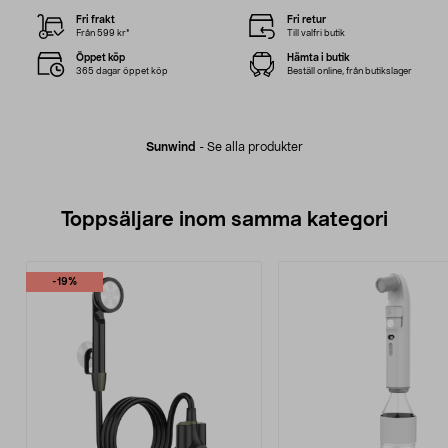
Fri frakt
Fri retur
Från 599 kr*
Till valfri butik
Öppet köp
Hämta i butik
365 dagar öppet köp
Beställ online, från butikslager
Sunwind
-
Se alla produkter
Toppsäljare inom samma kategori
-19%