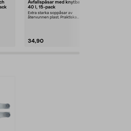
ch
Avfallspåsar med knytband
Refillpåsar 
ack
40 l, 15-pack
blöjhink 3-
Extra starka soppåsar av
Förenklar blö
återvunnen plast. Praktiska
lång påstub so
avfallspåsar med knytband f...
495 blöjor. P...
34,90
149,90