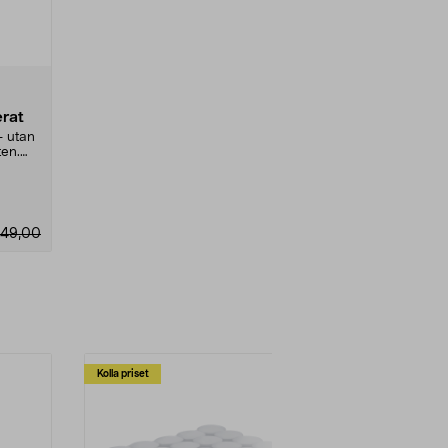
erat
– utan
ten.
49,00
Kolla priset
Multibuy