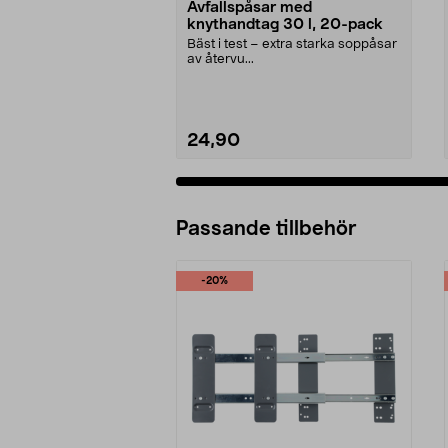
Avfallspåsar med
knythandtag 30 l, 20-pack
Bäst i test – extra starka soppåsar
av återvu...
24,90
Passande tillbehör
-20%