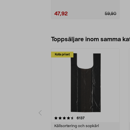
47,92
59,90
Lägg i varukorg
Toppsäljare inom samma ka
Kolla priset
5 av 5 stjärnor
4.5 av 5 stjärnor
recensioner
6137
Källsortering och sopkärl