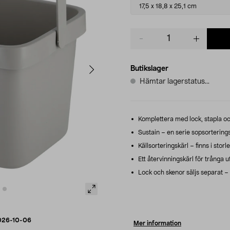
variant
17,5 x 18,8 x 25,1 cm
Product
quantity
Butikslager
Hämtar lagerstatus...
Komplettera med lock, stapla och 
Sustain – en serie sopsorterings
Källsorteringskärl – finns i storle
Ett återvinningskärl för trånga 
Lock och skenor säljs separat – v
026-10-06
Mer information