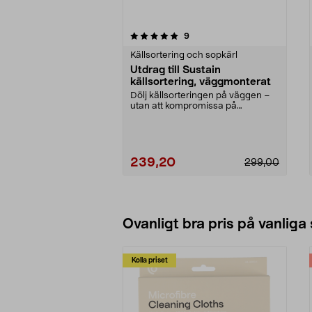
0av 5 stjärnor
4.5av 5 stjärnor
recensioner
9
Källsortering och sopkärl
Utdrag till Sustain
källsortering, väggmonterat
Dölj källsorteringen på väggen –
utan att kompromissa på
åtkomsten. Väggmonterat...
239,20
299,00
Lägg i varukorg
Ovanligt bra pris på vanliga
Kolla priset