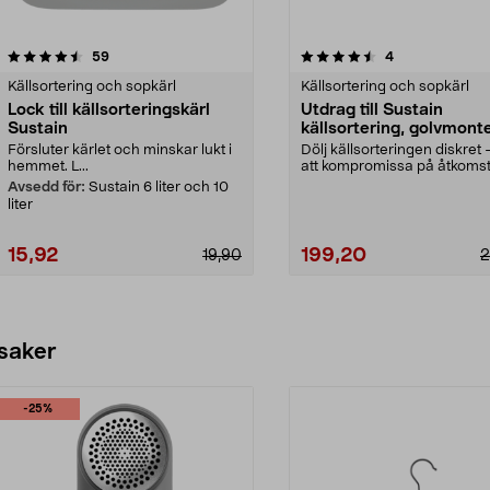
4.5av 5 stjärnor
recensioner
recensioner
59
4
Källsortering och sopkärl
Källsortering och sopkärl
Lock till källsorteringskärl
Utdrag till Sustain
Sustain
källsortering, golvmont
Försluter kärlet och minskar lukt i
Dölj källsorteringen diskret 
hemmet. L...
att kompromissa på åtkoms
Golvmonterat u...
Avsedd för:
Sustain 6 liter och 10
liter
15,92
199,20
19,90
2
Lägg i varukorg
Lägg i varukorg
 saker
-25%