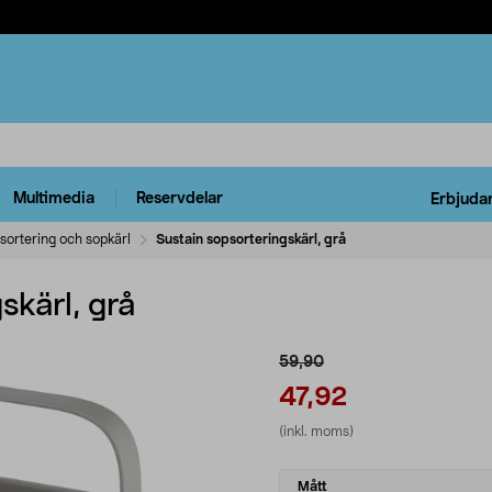
Multimedia
Reservdelar
Erbjuda
lsortering och sopkärl
Sustain sopsorteringskärl, grå
skärl, grå
59,90
47,92
(inkl. moms)
Select
Mått