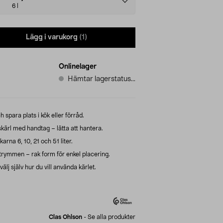
6 l
Lägg i varukorg
(1)
Onlinelager
Hämtar lagerstatus...
spara plats i kök eller förråd.
kärl med handtag – lätta att hantera.
karna 6, 10, 21 och 51 liter.
utrymmen – rak form för enkel placering.
älj själv hur du vill använda kärlet.
Clas Ohlson
-
Se alla produkter