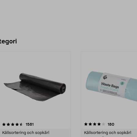
tegori
4.0 av 5 stjärnor
recensioner
4.0 av 5 stjärnor
recensioner
1581
180
Källsortering och sopkärl
Källsortering och sopkärl