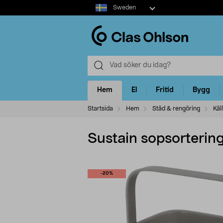
Select
Sweden
market
Hem
El
Fritid
Bygg
Startsida
Hem
Städ & rengöring
Käl
Sustain sopsortering
-20%