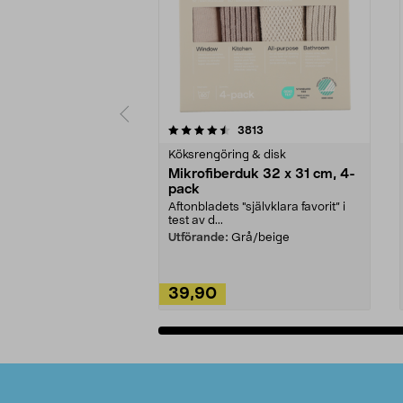
5av 5 stjärnor
4.0av 5 stjärnor
recensioner
3813
Köksrengöring & disk
Mikrofiberduk 32 x 31 cm, 4-
pack
Aftonbladets "självklara favorit” i
test av d...
Utförande:
Grå/beige
39,90
Lägg i varukorg
Sidfot