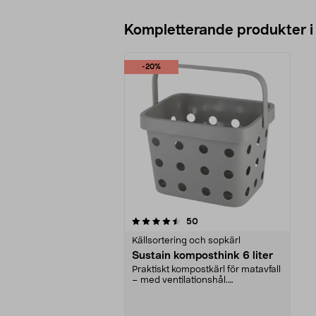
Kompletterande produkter i
-20%
5av 5 stjärnor
recensioner
50
Källsortering och sopkärl
Sustain komposthink 6 liter
Praktiskt kompostkärl för matavfall
– med ventilationshål.
Komposthink, stapelba...