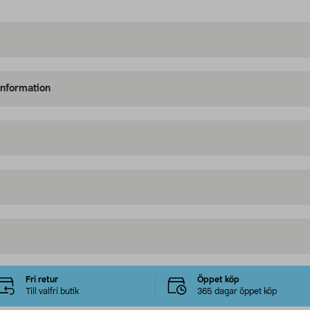
information
Fri retur
Öppet köp
Till valfri butik
365 dagar öppet köp