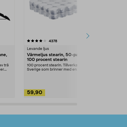
4.5av 5 stjärnor
recensioner
4.5
4378
2
Levande ljus
Rengöringsm
nne,
Värmeljus stearin, 50-pack,
Bikarbonat
100 procent stearin
Ett allsidigt 
städning och 
v trä
100 procent stearin. Tillverkade i
ute. Städa med
er.
Sverige som brinner med en
vacker och sotfri ...
59,90
49,90
Lägg i varukorg
Lägg