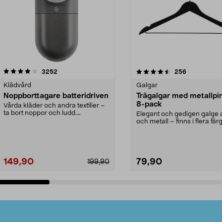
4.5av 5 stjärnor
recensioner
4.0av 5 stjärnor
recensioner
3252
256
Klädvård
Galgar
Noppborttagare batteridriven
Trägalgar med metallpi
8-pack
Vårda kläder och andra textilier –
ta bort noppor och ludd.
Elegant och gedigen galge a
Noppborttagaren fräs...
och metall – finns i flera färg
Galge med sv...
149,90
79,90
199,90
Lägg i varukorg
Lägg i varukorg