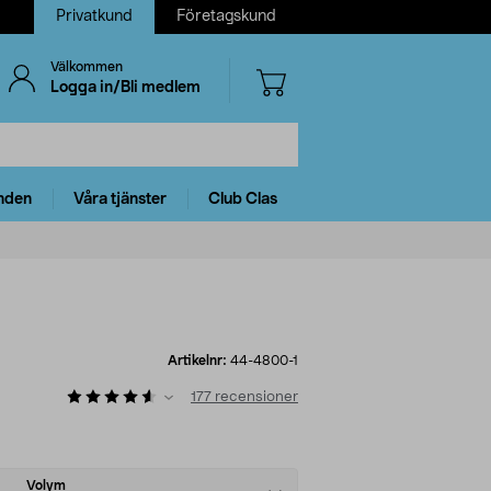
Privatkund
Företagskund
Välkommen
Logga in/Bli medlem
nden
Våra tjänster
Club Clas
Artikelnr:
44-4800-1
177
recensioner
Volym