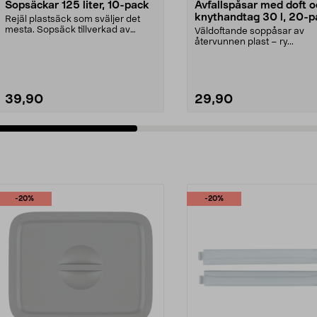
Sopsäckar 125 liter, 10-pack
Avfallspåsar med doft o
knythandtag 30 l, 20-p
Rejäl plastsäck som sväljer det
mesta. Sopsäck tillverkad av
Väldoftande soppåsar av
återvunnen råvara. ...
återvunnen plast – ry...
39,90
29,90
-20%
-20%