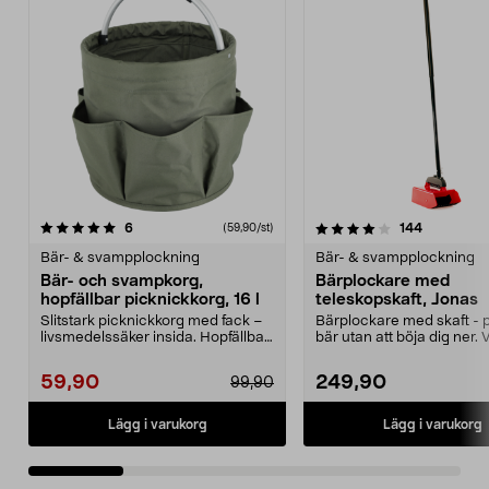
4.0 av 5 stjärnor
recensioner
4.0 av 5 stjärnor
recensione
6
144
(59,90/st)
Bär- & svampplockning
Bär- & svampplockning
Bär- och svampkorg,
Bärplockare med
hopfällbar picknickkorg, 16 l
teleskopskaft, Jonas
Slitstark picknickkorg med fack –
Bärplockare med skaft - 
livsmedelssäker insida. Hopfällbar
bär utan att böja dig ner. 
svampkorg i...
om ryggen - j...
59,90
249,90
99,90
Lägg i varukorg
Lägg i varukorg