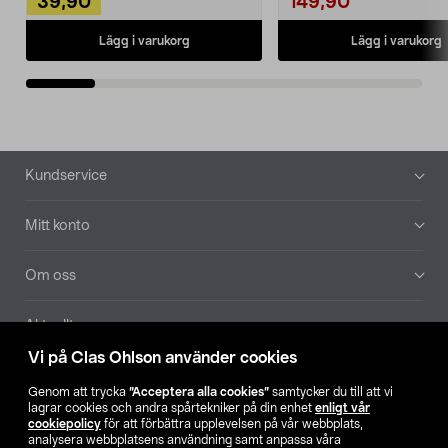
39,90
149,90
Lägg i varukorg
Lägg i varukorg
Sidfot
Kundservice
Mitt konto
Om oss
Aktuellt
Vi på Clas Ohlson använder cookies
Våra bolag
Genom att trycka
”Acceptera alla cookies”
samtycker du till att vi
lagrar cookies och andra spårtekniker på din enhet
enligt vår
Hitta butik
cookiepolicy
för att förbättra upplevelsen på vår webbplats,
analysera webbplatsens användning samt anpassa våra