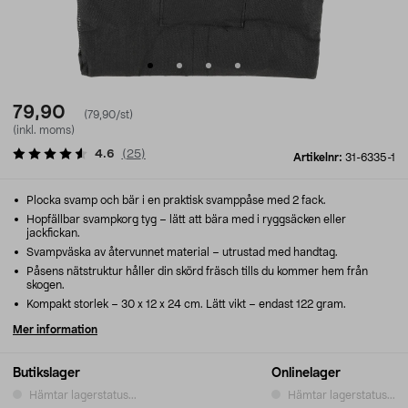
79,90
(79,90/st)
(inkl. moms)
4.6
(
25
)
Artikelnr:
31-6335-1
Plocka svamp och bär i en praktisk svamppåse med 2 fack.
Hopfällbar svampkorg tyg – lätt att bära med i ryggsäcken eller
jackfickan.
Svampväska av återvunnet material – utrustad med handtag.
Påsens nätstruktur håller din skörd fräsch tills du kommer hem från
skogen.
Kompakt storlek – 30 x 12 x 24 cm. Lätt vikt – endast 122 gram.
Mer information
Butikslager
Onlinelager
Hämtar lagerstatus...
Hämtar lagerstatus...