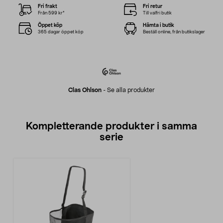
Fri frakt
Fri retur
Från 599 kr*
Till valfri butik
Öppet köp
Hämta i butik
365 dagar öppet köp
Beställ online, från butikslager
Clas Ohlson
-
Se alla produkter
Kompletterande produkter i samma
serie