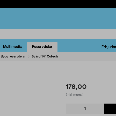
Multimedia
Reservdelar
Erbjuda
Bygg reservdelar
Svärd 14" Cotech
178,00
(inkl. moms)
Product
quantity