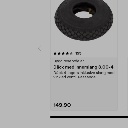
5 av 5 stjärnor
4.0 av 5 stjärnor
recensioner
155
Bygg reservdelar
Däck med innerslang 3.00-4
Däck 4-lagers inklusive slang med
vinklad ventil. Passande
luftgummihjul i dimen...
149,90