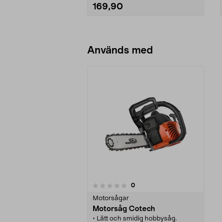
169,90
Lägg i varukorg
Används med
recensioner
0
0 av 5 stjärnor
Motorsågar
Motorsåg Cotech
• Lätt och smidig hobbysåg.