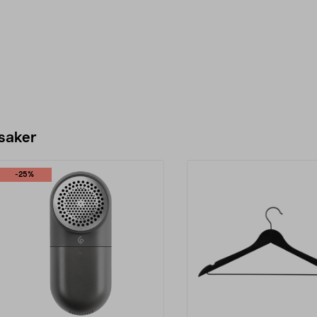
 saker
-25%