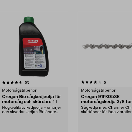
4.0av 5 stjärnor
recensioner
recensioner
55
5
Motorsågstillbehör
Motorsågstillbehör
Oregon Bio sågkedjeolja för
Oregon 91PX053E
motorsåg och skördare 1 l
motorsågskedja 3/8 tu
53 drivlänkar
Högkvalitativ kedjeolja – smörjer
Sågkedja med Chamfer Chi
och skyddar kedjan för längre
skärtänder för låga vibratio
livslängd. Orego...
och bra prestanda. O...