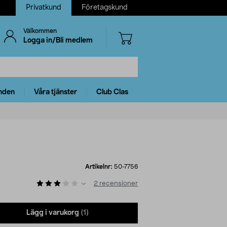
Privatkund
Företagskund
Välkommen
Logga in/Bli medlem
nden
Våra tjänster
Club Clas
Artikelnr:
50-7756
2
recensioner
Lägg i varukorg
(1)