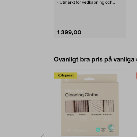
• Utmärkt för vedkapning och
fällning av mindre träd.
1 399,00
Se varianter
Ovanligt bra pris på vanliga
Kolla priset