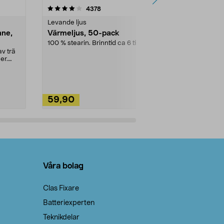
4.5av 5 stjärnor
recensioner
4.5
4378
2
Levande ljus
Rengöringsm
nne,
Värmeljus, 50-pack
Bikarbonat
100 % stearin. Brinntid ca 6 tim.
Ett allsidigt 
städning och 
v trä
ute. Städa med
er.
59,90
49,90
Lägg i varukorg
Lägg
Våra bolag
Clas Fixare
Batteriexperten
Teknikdelar