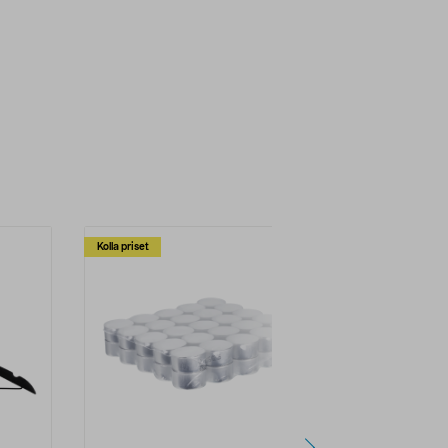
Kolla priset
Multibuy