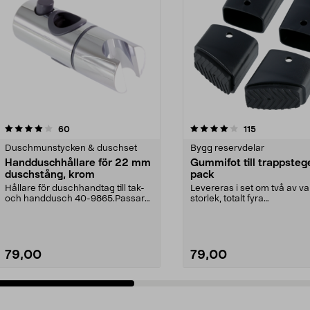
4.0 av 5 stjärnor
recensioner
4.5 av 5 stjärnor
recensioner
60
115
Duschmunstycken & duschset
Bygg reservdelar
Handduschhållare för 22 mm
Gummifot till trappsteg
duschstång, krom
pack
Hållare för duschhandtag till tak-
Levereras i set om två av va
och handdusch 40-9865.Passar
storlek, totalt fyra
22 mm stång och ...
stycken.Innermåtten på de t.
79,00
79,00