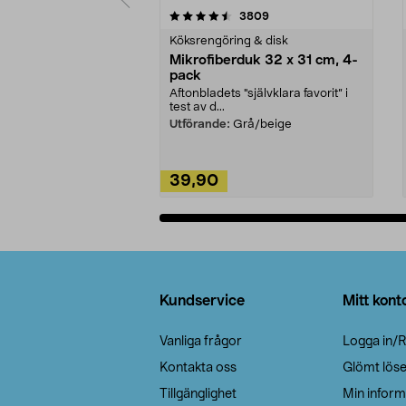
5av 5 stjärnor
4.0av 5 stjärnor
recensioner
3809
Köksrengöring & disk
Mikrofiberduk 32 x 31 cm, 4-
pack
Aftonbladets "självklara favorit” i
test av d...
Utförande:
Grå/beige
39,90
Lägg i varukorg
Sidfot
Kundservice
Mitt kont
Vanliga frågor
Logga in/R
Kontakta oss
Glömt lös
Tillgänglighet
Min inform