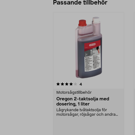
Passande tillbehör
0av 5 stjärnor
4.5av 5 stjärnor
recensioner
4
Motorsågstillbehör
Oregon 2-taktsolja med
dosering, 1 liter
Lågrykande tvåtaktsolja för
motorsågar, röjsågar och andra
luftkylda motorer. Or...