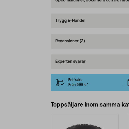
Specifikationer, dokument och ev. faro
Trygg E-Handel
Recensioner
(2)
Experten svarar
Fri frakt
Från 599 kr*
Toppsäljare inom samma ka