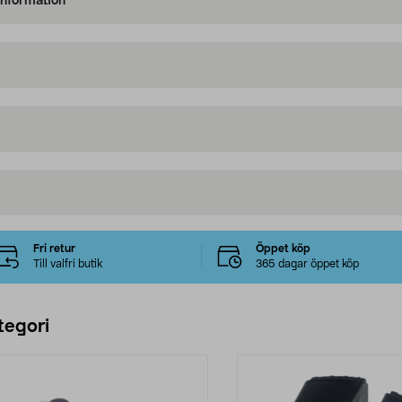
information
Fri retur
Öppet köp
Till valfri butik
365 dagar öppet köp
tegori