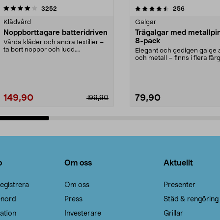
4.5av 5 stjärnor
recensioner
4.0av 5 stjärnor
recensioner
3252
256
Klädvård
Galgar
Noppborttagare batteridriven
Trägalgar med metallpi
8-pack
Vårda kläder och andra textilier –
ta bort noppor och ludd.
Elegant och gedigen galge a
Noppborttagaren fräs...
och metall – finns i flera färg
Galge med sv...
149,90
79,90
199,90
Lägg i varukorg
Lägg i varukorg
o
Om oss
Aktuellt
egistrera
Om oss
Presenter
enord
Press
Städ & rengöring
ation
Investerare
Grillar