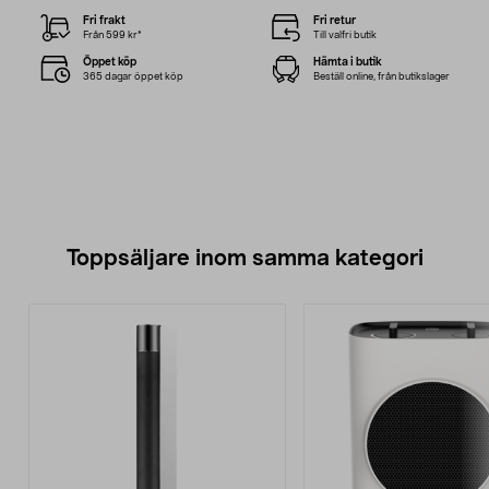
Fri frakt
Fri retur
Från 599 kr*
Till valfri butik
Öppet köp
Hämta i butik
365 dagar öppet köp
Beställ online, från butikslager
Toppsäljare inom samma kategori