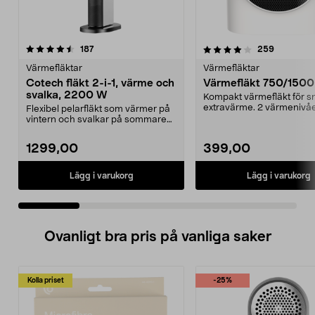
4.0 av 5 stjärnor
recensioner
4.0 av 5 stjärnor
recension
187
259
Värmefläktar
Värmefläktar
Cotech fläkt 2-i-1, värme och
Värmefläkt 750/150
svalka, 2200 W
Kompakt värmefläkt för 
extravärme. 2 värmenivå
Flexibel pelarfläkt som värmer på
W/1500 W) ger dig sn...
vintern och svalkar på sommaren.
Cotech värmef...
1299,00
399,00
Lägg i varukorg
Lägg i varukorg
Ovanligt bra pris på vanliga saker
Kolla priset
-25%