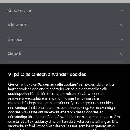
Sidfot
Kundservice
Mitt konto
Om oss
Aktuellt
Våra bolag
Vi på Clas Ohlson använder cookies
Hitta butik
Genom att trycka
”Acceptera alla cookies”
samtycker du till att vi
lagrar cookies och andra spårtekniker på din enhet
enligt vår
cookiepolicy
för att förbättra upplevelsen på vår webbplats,
SE
NO
FI
analysera webbplatsens användning samt anpassa våra
marknadsföringsinsatser. Vi använder fyra kategorier av cookies:
nödvändiga, funktionella, analys och annonsering. För nödvändiga
cookies krävs inte ditt samtycke eftersom dessa cookies är
nödvändiga för att innehållet på webbplatsen ska kunna fungera. Om
du istället vill skräddarsy dina val kan du trycka på
inställningar
. Ditt
samtycke är frivilligt och kan återkallas när som helst genom att du