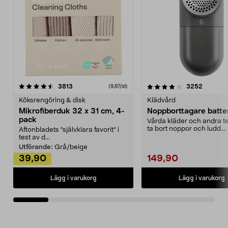
4.0av 5 stjärnor
recensioner
4.5av 5 stjärnor
recensio
3813
3252
(9,97/st)
Köksrengöring & disk
Klädvård
Mikrofiberduk 32 x 31 cm, 4-
Noppborttagare batter
pack
Vårda kläder och andra tex
ta bort noppor och ludd.
Aftonbladets "självklara favorit” i
Noppborttagaren fräs...
test av d...
Utförande:
Grå/beige
39,90
149,90
Lägg i varukorg
Lägg i varukorg