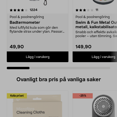
3.5 av 5 stjärnor
recensioner
5.0 av 5 stjärnor
recensioner
1224
11
Pool & poolrengöring
Pool & poolrengöring
Badtermometer
Swim & Fun Metal Ou
metall, kalkstabilisato
Med luftfylld kula som gör den
flytande strax under ytan. Passar
Snabb och effektiv avkalk
såväl i poolen ...
pooler – utan tömning. S
Fun Metal Out – ...
49,90
149,90
Lägg i varukorg
Lägg i varukorg
Ovanligt bra pris på vanliga saker
Kolla priset
-25%