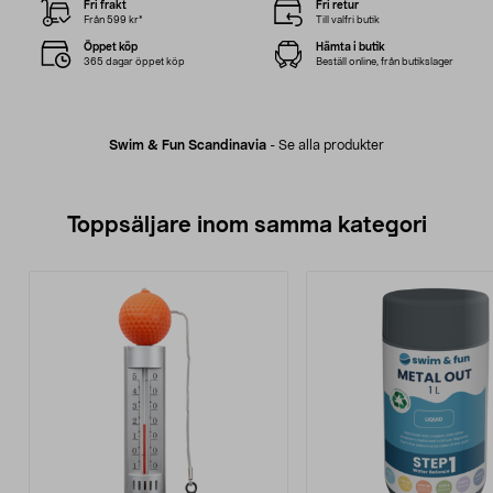
Fri frakt
Fri retur
Från 599 kr*
Till valfri butik
Öppet köp
Hämta i butik
365 dagar öppet köp
Beställ online, från butikslager
Swim & Fun Scandinavia
-
Se alla produkter
Toppsäljare inom samma kategori