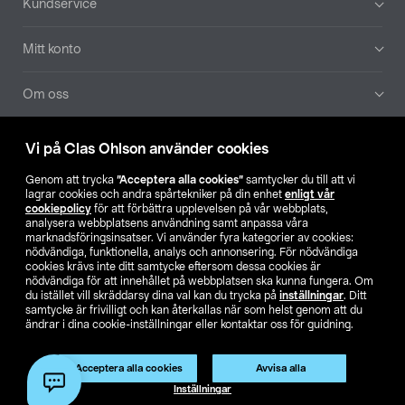
Kundservice
Mitt konto
Om oss
Aktuellt
Vi på Clas Ohlson använder cookies
Genom att trycka
”Acceptera alla cookies”
samtycker du till att vi
Våra bolag
lagrar cookies och andra spårtekniker på din enhet
enligt vår
cookiepolicy
för att förbättra upplevelsen på vår webbplats,
analysera webbplatsens användning samt anpassa våra
Hitta butik
marknadsföringsinsatser. Vi använder fyra kategorier av cookies:
nödvändiga, funktionella, analys och annonsering. För nödvändiga
cookies krävs inte ditt samtycke eftersom dessa cookies är
SE
NO
FI
nödvändiga för att innehållet på webbplatsen ska kunna fungera. Om
du istället vill skräddarsy dina val kan du trycka på
inställningar
. Ditt
samtycke är frivilligt och kan återkallas när som helst genom att du
ändrar i dina cookie-inställningar eller kontaktar oss för guidning.
Acceptera alla cookies
Avvisa alla
Inställningar
Köpvillkor
Privacy statement
Klubbvillkor
För företag