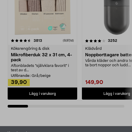
4.0av 5 stjärnor
recensioner
4.5av 5 stjärnor
recensio
3813
3252
(9,97/st)
Köksrengöring & disk
Klädvård
Mikrofiberduk 32 x 31 cm, 4-
Noppborttagare batter
pack
Vårda kläder och andra tex
ta bort noppor och ludd.
Aftonbladets "självklara favorit” i
Noppborttagaren fräs...
test av d...
Utförande:
Grå/beige
39,90
149,90
Lägg i varukorg
Lägg i varukorg
Sidfot