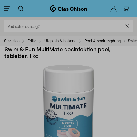
Startsida
Fritid
Uteplats & balkong
Pool & poolrengöring
Swim 
Swim & Fun MultiMate desinfektion pool,
tabletter, 1 kg