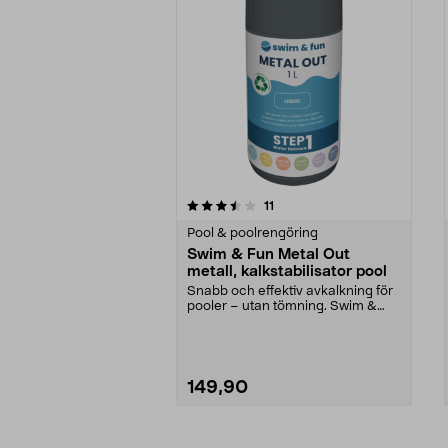
5av 5 stjärnor
2.5av 5 stjärnor
recensioner
11
Pool & poolrengöring
Swim & Fun Metal Out
metall, kalkstabilisator pool
Snabb och effektiv avkalkning för
pooler – utan tömning. Swim &
Fun Metal Out – ...
149,90