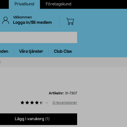
Privatkund
Företagskund
Välkommen
Logga in/Bli medlem
nden
Våra tjänster
Club Clas
k
Artikelnr:
31-7307
3
recensioner
Lägg i varukorg
(1)