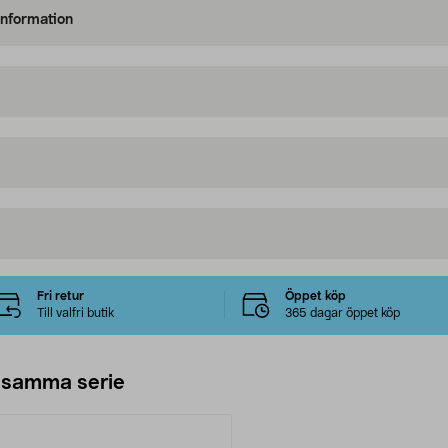
information
Fri retur
Öppet köp
Till valfri butik
365 dagar öppet köp
 samma serie