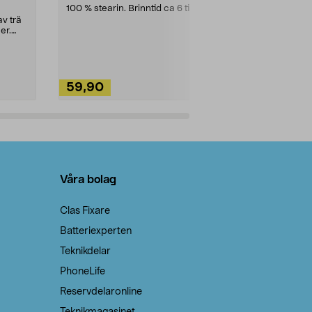
100 % stearin. Brinntid ca 6 tim.
Ett allsidigt 
städning och 
v trä
ute. Städa med
er.
59,90
49,90
Lägg i varukorg
Lägg
Våra bolag
Clas Fixare
Batteriexperten
Teknikdelar
PhoneLife
Reservdelaronline
Teknikmagasinet