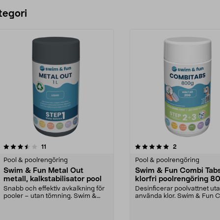
Lägg i varukorg
tegori
5.0 av 5 stjärnor
recensioner
5.0 av 5 stjärnor
recensioner
11
2
Pool & poolrengöring
Pool & poolrengöring
Swim & Fun Metal Out
Swim & Fun Combi Tab
metall, kalkstabilisator pool
klorfri poolrengöring 8
Snabb och effektiv avkalkning för
Desinficerar poolvattnet uta
pooler – utan tömning. Swim &
använda klor. Swim & Fun 
Fun Metal Out – ...
Tabs – poolreng...