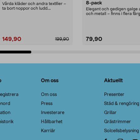
8-pack
Vårda kläder och andra textilier –
ta bort noppor och ludd.
Elegant och gedigen galge a
Noppborttagaren fräs...
och metall – finns i flera färg
Galge med sv...
149,90
79,90
199,90
Lägg i varukorg
Lägg i varukorg
o
Om oss
Aktuellt
egistrera
Om oss
Presenter
enord
Press
Städ & rengöring
ation
Investerare
Grillar
istorik
Hållbarhet
Grästrimmer
Karriär
Solcellsbelysning