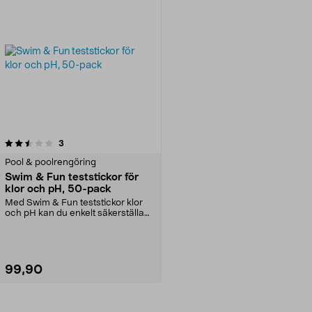
recensioner
3
Pool & poolrengöring
Swim & Fun teststickor för
klor och pH, 50-pack
Med Swim & Fun teststickor klor
och pH kan du enkelt säkerställa
att ditt poolva...
99,90