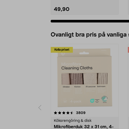
49,90
Ovanligt bra pris på vanliga
Kolla priset
5av 5 stjärnor
4.0av 5 stjärnor
recensioner
3809
Köksrengöring & disk
Mikrofiberduk 32 x 31 cm, 4-