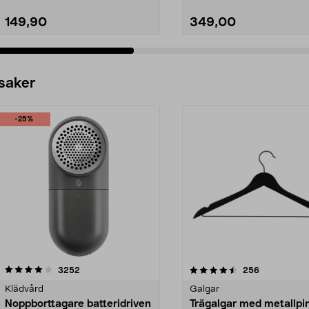
149,90
349,00
 saker
-25%
4.5av 5 stjärnor
recensioner
4.0av 5 stjärnor
recensioner
3252
256
Klädvård
Galgar
Noppborttagare batteridriven
Trägalgar med metallpi