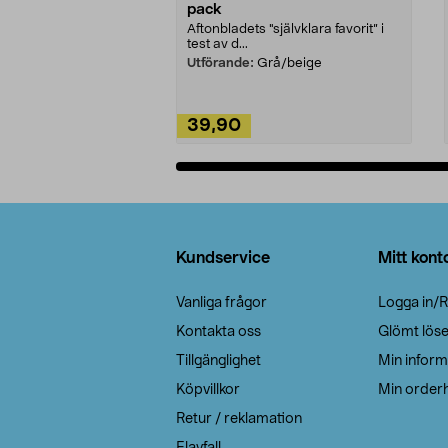
pack
Aftonbladets "självklara favorit” i
test av d...
Utförande:
Grå/beige
39,90
Lägg i varukorg
Sidfot
Kundservice
Mitt kont
Vanliga frågor
Logga in/R
Kontakta oss
Glömt lös
Tillgänglighet
Min inform
Köpvillkor
Min orderh
Retur / reklamation
Elavfall