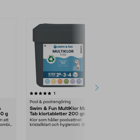
4.0 av 5 stjärnor
recensioner
4.0
1
6
Pool & poolrengöring
Pool & poolr
s
Swim & Fun MultiKlor Maxi
Swim & Fun
00 g
Tab klortabletter 200 gram,
manuell p
5 kg
n att
Klor som håller poolvattnet
Rengör med e
Combi
kristallklart och hygieniskt. Swim &
suger upp sa
Fun MultiKlor M...
vakuum. Swim 