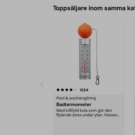
Lägg i varukorg
Toppsäljare inom samma ka
0 av 5 stjärnor
3.5 av 5 stjärnor
recensioner
1224
Pool & poolrengöring
Badtermometer
Med luftfylld kula som gör den
flytande strax under ytan. Passar
såväl i poolen ...