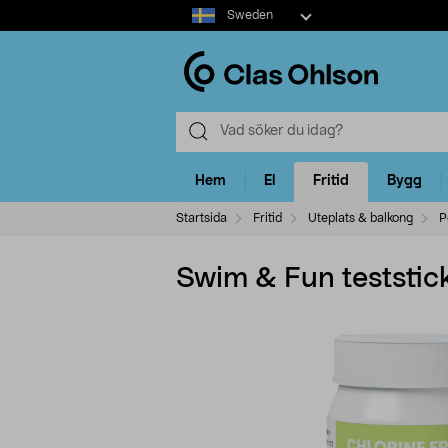
Select
Sweden
market
Hem
El
Fritid
Bygg
Startsida
Fritid
Uteplats & balkong
P
Swim & Fun teststick