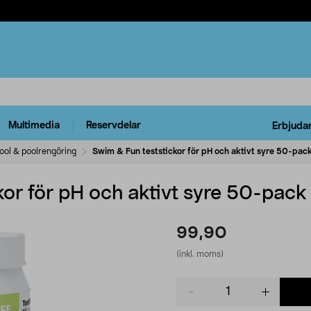
Multimedia
Reservdelar
Erbjuda
ool & poolrengöring
Swim & Fun teststickor för pH och aktivt syre 50-pac
or för pH och aktivt syre 50-pack
99,90
(inkl. moms)
Product
quantity