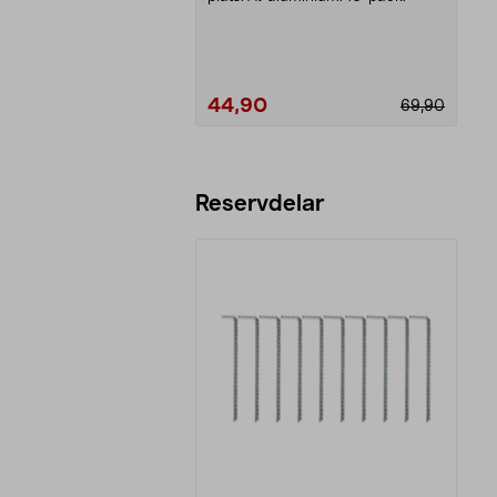
44,90
69,90
Lägg i varukorg
Reservdelar