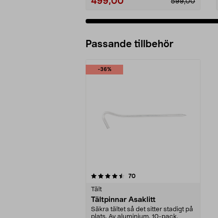
499,00
599,00
Passande tillbehör
-36%
5av 5 stjärnor
recensioner
70
Tält
Tältpinnar Asaklitt
Säkra tältet så det sitter stadigt på
plats. Av aluminium. 10-pack.