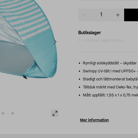
Product
quantity
Butikslager
Hämtar lagerstatus...
Rymligt solskyddstält – skyddar 
Swimpy UV-tält i med UPF50+ – lä
Stadigt och lättmonterat babytält
Tältduk märkt med Oeko-Tex, tryg
Mått uppfällt: 1,55 x 1 x 0,75 mete
Mer information