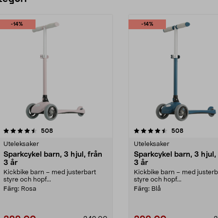
-14%
-14%
4.5 av 5 stjärnor
recensioner
4.5 av 5 stjärnor
recensioner
508
508
Uteleksaker
Uteleksaker
Sparkcykel barn, 3 hjul, från
Sparkcykel barn, 3 hjul,
3 år
3 år
Kickbike barn – med justerbart
Kickbike barn – med justerb
styre och hopf...
styre och hopf...
Färg:
Rosa
Färg:
Blå