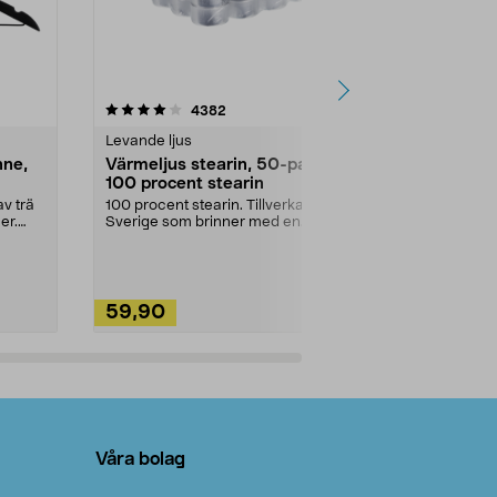
4.5av 5 stjärnor
recensioner
4.5
4382
2
Levande ljus
Rengöringsm
nne,
Värmeljus stearin, 50-pack,
Bikarbonat
100 procent stearin
Ett allsidigt 
städning och 
v trä
100 procent stearin. Tillverkade i
ute. Städa med
er.
Sverige som brinner med en
vacker och sotfri ...
59,90
49,90
Lägg i varukorg
Lägg
Våra bolag