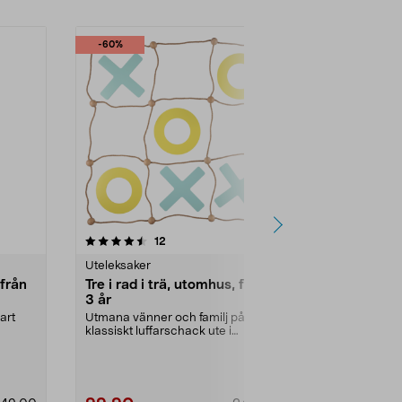
-60%
-50%
4.5 av 5 stjärnor
recensioner
4.5
12
1
Uteleksaker
Uteleksaker
 från
Tre i rad i trä, utomhus, från
Såpbubblor
3 år
ml, från 3 å
art
Utmana vänner och familj på ett
Extra stora s
klassiskt luffarschack ute i
för aktiv utel
trädgården. Tre i r...
Såpbubblor B