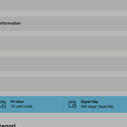
information
Fri retur
Öppet köp
Till valfri butik
365 dagar öppet köp
tegori