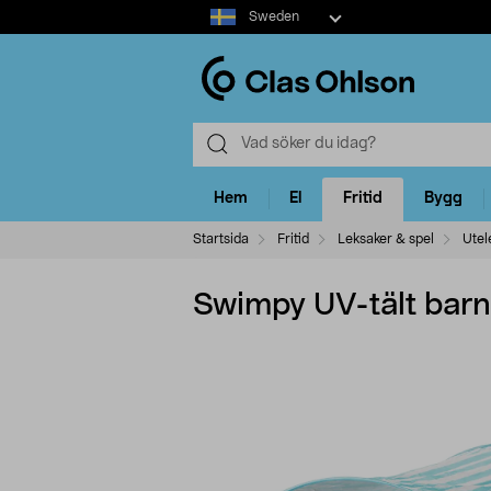
Select
Sweden
market
Hem
El
Fritid
Bygg
Startsida
Fritid
Leksaker & spel
Utel
Swimpy UV-tält barn