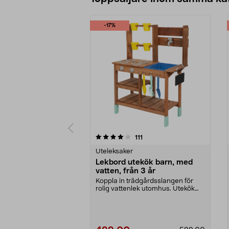
-17%
0 av 5 stjärnor
4.5 av 5 stjärnor
recensioner
111
Uteleksaker
Lekbord utekök barn, med
vatten, från 3 år
Koppla in trädgårdsslangen för
rolig vattenlek utomhus. Utekök
barn, i trä – lek...