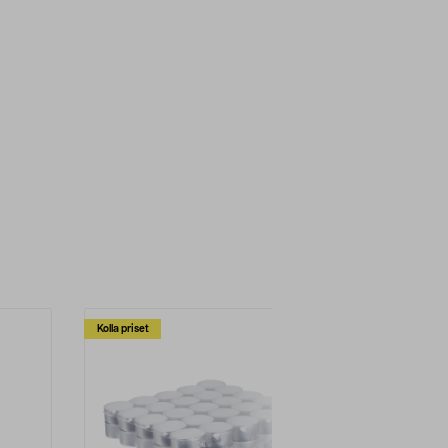
Kolla priset
Multibuy