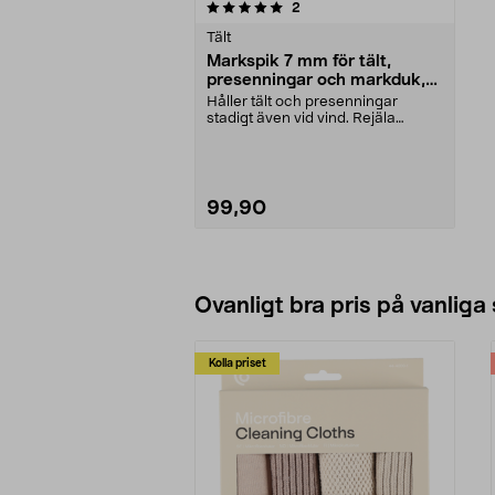
0av 5 stjärnor
recensioner
2
Tält
Markspik 7 mm för tält,
presenningar och markduk,
10-pack
Håller tält och presenningar
stadigt även vid vind. Rejäla
markspikar för tillfä...
99,90
Lägg i varukorg
Ovanligt bra pris på vanliga
Kolla priset