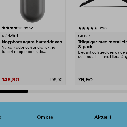
4.5av 5 stjärnor
recensioner
4.0av 5 stjärnor
recensioner
3252
256
Klädvård
Galgar
Noppborttagare batteridriven
Trägalgar med metallpi
8-pack
Vårda kläder och andra textilier –
ta bort noppor och ludd.
Elegant och gedigen galge a
Noppborttagaren fräs...
och metall – finns i flera färg
Galge med sv...
149,90
79,90
199,90
Lägg i varukorg
Lägg i varukorg
o
Om oss
Aktuellt