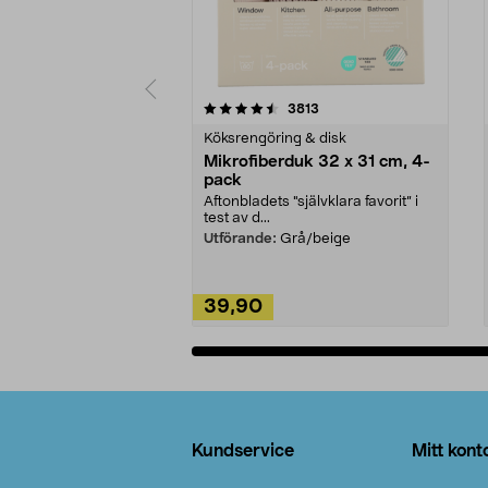
5av 5 stjärnor
4.0av 5 stjärnor
recensioner
3813
Köksrengöring & disk
Mikrofiberduk 32 x 31 cm, 4-
pack
Aftonbladets "självklara favorit” i
test av d...
Utförande:
Grå/beige
39,90
Lägg i varukorg
Sidfot
Kundservice
Mitt kont