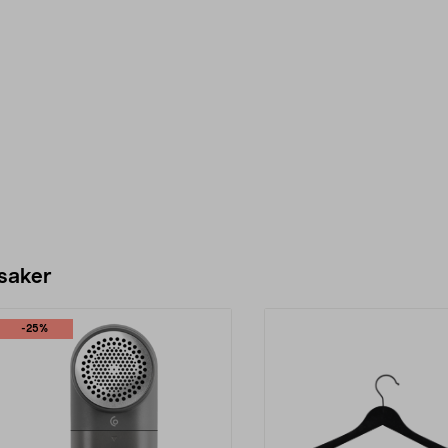
 saker
-25%