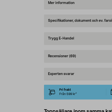
Mer information
Specifikationer, dokument och ev. faro
Trygg E-Handel
Recensioner
(69)
Experten svarar
Fri frakt
Från 599 kr*
Toppsäljare inom samma ka