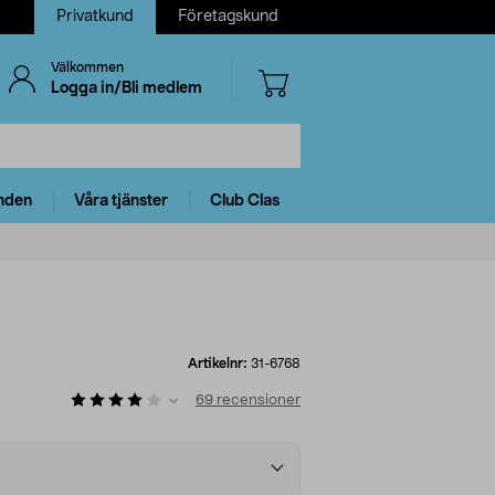
Privatkund
Företagskund
Välkommen
Logga in/Bli medlem
nden
Våra tjänster
Club Clas
Artikelnr:
31-6768
69
recensioner