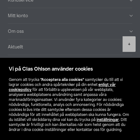
Kundservice
Mitt konto
Om oss
Product
+
Aktuellt
quantity
Våra bolag
Vi på Clas Ohlson använder cookies
Hitta butik
Genom att trycka
”Acceptera alla cookies”
samtycker du till att vi
lagrar cookies och andra spårtekniker på din enhet
enligt vår
cookiepolicy
för att förbättra upplevelsen på vår webbplats,
SE
NO
FI
analysera webbplatsens användning samt anpassa våra
marknadsföringsinsatser. Vi använder fyra kategorier av cookies:
nödvändiga, funktionella, analys och annonsering. För nödvändiga
cookies krävs inte ditt samtycke eftersom dessa cookies är
nödvändiga för att innehållet på webbplatsen ska kunna fungera. Om
du istället vill skräddarsy dina val kan du trycka på
inställningar
. Ditt
samtycke är frivilligt och kan återkallas när som helst genom att du
ändrar i dina cookie-inställningar eller kontaktar oss för guidning.
Köpvillkor
Privacy statement
Klubbvillkor
För företag