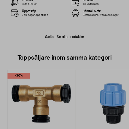
Fri frakt
Fri retur
Från 599 kr*
Till valfri butik
Öppet köp
Hämta i butik
365 dagar öppet köp
Beställ online, från butikslager
Gelia
-
Se alla produkter
Toppsäljare inom samma kategori
-30%