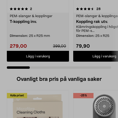
4.5 av 5 stjärnor
recensioner
4.5 av 5 stjärnor
recensione
2
28
PEM-slangar & kopplingar
PEM-slangar & kopplinga
T-koppling inv.
Koppling rak utv.
Klämringskoppling i högsta
för PEM-s...
Dimension:
25 x R25 mm
Dimension:
25 x R25
279,00
79,90
399,00
Lägg i varukorg
Lägg i varukorg
Ovanligt bra pris på vanliga saker
Kolla priset
-25%