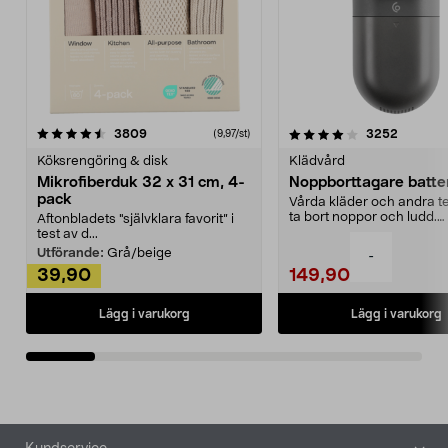
4.0av 5 stjärnor
recensioner
4.5av 5 stjärnor
recensio
3809
3252
(9,97/st)
Köksrengöring & disk
Klädvård
Mikrofiberduk 32 x 31 cm, 4-
Noppborttagare batter
pack
Vårda kläder och andra tex
ta bort noppor och ludd.
Aftonbladets "självklara favorit” i
Noppborttagaren fräs...
test av d...
Utförande:
Grå/beige
-
39,90
149,90
Lägg i varukorg
Lägg i varukorg
Sidfot