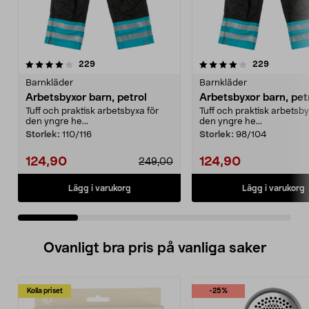
4.0 av 5 stjärnor
recensioner
4.0 av 5 stjärnor
recension
229
229
Barnkläder
Barnkläder
Arbetsbyxor barn, petrol
Arbetsbyxor barn, pet
Tuff och praktisk arbetsbyxa för
Tuff och praktisk arbetsby
den yngre he...
den yngre he...
Storlek:
110/116
Storlek:
98/104
124,90
124,90
249,00
Lägg i varukorg
Lägg i varukorg
Ovanligt bra pris på vanliga saker
Kolla priset
-25%