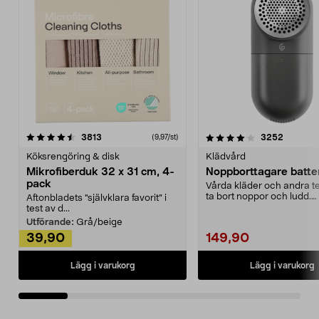
4.0av 5 stjärnor
recensioner
4.5av 5 stjärnor
recensio
3813
3252
(9,97/st)
Köksrengöring & disk
Klädvård
Mikrofiberduk 32 x 31 cm, 4-
Noppborttagare batter
pack
Vårda kläder och andra tex
ta bort noppor och ludd.
Aftonbladets "självklara favorit” i
Noppborttagaren fräs...
test av d...
Utförande:
Grå/beige
39,90
149,90
Lägg i varukorg
Lägg i varukorg