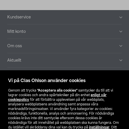
Sidfot
Kundservice
Mitt konto
Om oss
Aktuellt
Våra bolag
Vi på Clas Ohlson använder cookies
Hitta butik
Genom att trycka
”Acceptera alla cookies”
samtycker du till att vi
lagrar cookies och andra spårtekniker på din enhet
enligt vår
cookiepolicy
för att förbättra upplevelsen på vår webbplats,
SE
NO
FI
analysera webbplatsens användning samt anpassa våra
marknadsföringsinsatser. Vi använder fyra kategorier av cookies:
nödvändiga, funktionella, analys och annonsering. För nödvändiga
cookies krävs inte ditt samtycke eftersom dessa cookies är
nödvändiga för att innehållet på webbplatsen ska kunna fungera. Om
du istället vill skräddarsy dina val kan du trycka på
inställningar
. Ditt