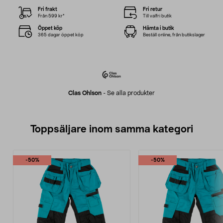
Fri frakt
Fri retur
Från 599 kr*
Till valfri butik
Öppet köp
Hämta i butik
365 dagar öppet köp
Beställ online, från butikslager
Clas Ohlson
-
Se alla produkter
Toppsäljare inom samma kategori
-50%
-50%