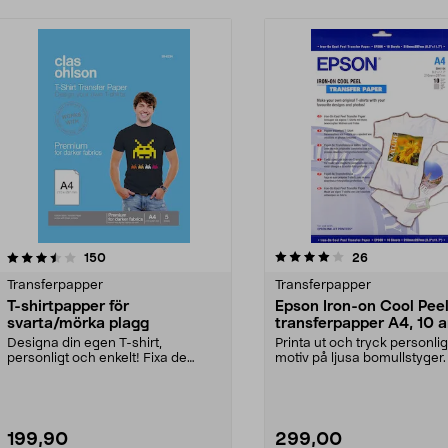
4.0 av 5 stjärnor
recensioner
4.5 av 5 stjärnor
recensioner
150
26
Transferpapper
Transferpapper
T-shirtpapper för
Epson Iron-on Cool Pee
svarta/mörka plagg
transferpapper A4, 10 a
Designa din egen T-shirt,
Printa ut och tryck personli
personligt och enkelt! Fixa de
motiv på ljusa bomullstyger
roligaste lagtröjorna t...
Iron-on Cool P...
199,90
299,00