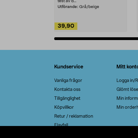
test av d...
Utförande:
Grå/beige
39,90
Lägg i varukorg
Sidfot
Kundservice
Mitt kont
Vanliga frågor
Logga in/R
Kontakta oss
Glömt lös
Tillgänglighet
Min inform
Köpvillkor
Min orderh
Retur / reklamation
Elavfall
Cookie policy