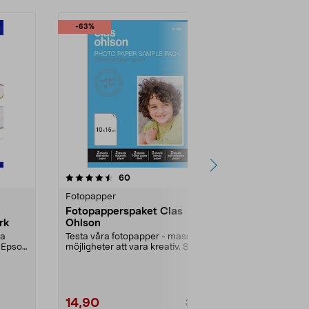
-63%
recensioner
60
Fotopapper
l
Fotopapperspaket Clas
rk
Ohlson
ga
Testa våra fotopapper - massor av
. Epson
möjligheter att vara kreativ. Smart
testpaket ...
14,90
39,90