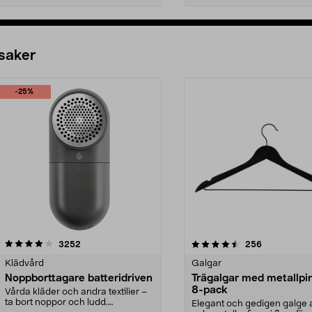
 saker
-25%
4.5av 5 stjärnor
recensioner
4.0av 5 stjärnor
recensioner
3252
256
Klädvård
Galgar
Noppborttagare batteridriven
Trägalgar med metallpi
8-pack
Vårda kläder och andra textilier –
ta bort noppor och ludd.
Elegant och gedigen galge a