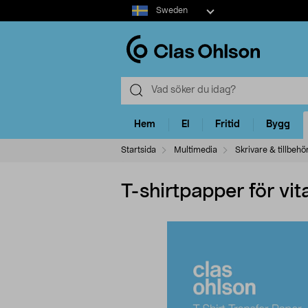
Select
Sweden
market
Hem
El
Fritid
Bygg
Startsida
Multimedia
Skrivare & tillbehö
T-shirtpapper för vi