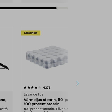
Kolla priset
Multibuy
4.5av 5 stjärnor
recensioner
4.5
4378
2
Levande ljus
Rengöringsm
nne,
Värmeljus stearin, 50-pack,
Bikarbonat
100 procent stearin
Ett allsidigt 
städning och 
v trä
100 procent stearin. Tillverkade i