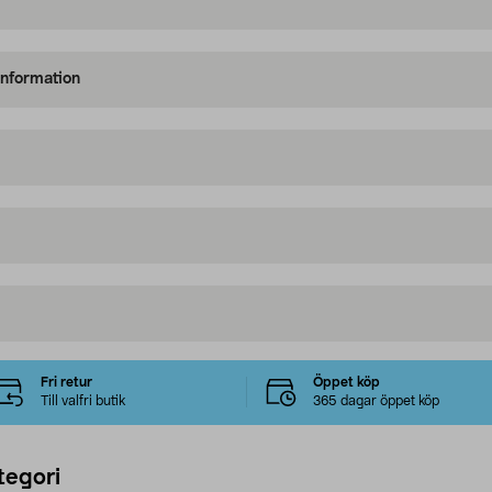
information
Fri retur
Öppet köp
Till valfri butik
365 dagar öppet köp
tegori