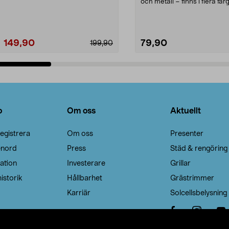
Noppborttagaren fräs...
och metall – finns i flera färg
Galge med sv...
149,90
79,90
199,90
Lägg i varukorg
Lägg i varukorg
o
Om oss
Aktuellt
egistrera
Om oss
Presenter
enord
Press
Städ & rengöring
ation
Investerare
Grillar
istorik
Hållbarhet
Grästrimmer
Karriär
Solcellsbelysning