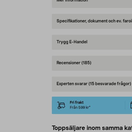
Mer information
Specifikationer, dokument och ev. faro
Trygg E-Handel
Recensioner
(185)
Experten svarar
(15 besvarade frågor)
Fri frakt
Från 599 kr*
Toppsäljare inom samma ka