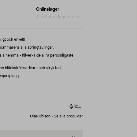
Onlinelager
Hämtar lagerstatus...
igt och enkelt!
l sommarens alla springtävlingar.
ssla hemma - tillverka de allra personligaste
 en bläckstråleskrivare och stryk fast.
tyger/plagg.
Clas Ohlson
-
Se alla produkter