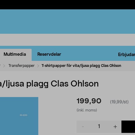
Multimedia
Reservdelar
Erbjuda
r
Transferpapper
T-shirtpapper för vita/ljusa plagg Clas Ohlson
ta/ljusa plagg Clas Ohlson
199,90
(19,99/st)
(inkl. moms)
Product
quantity