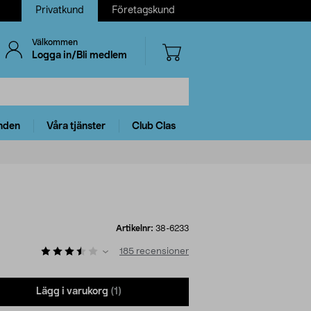
Privatkund
Företagskund
Välkommen
Logga in/Bli medlem
nden
Våra tjänster
Club Clas
Artikelnr:
38-6233
185
recensioner
Lägg i varukorg
(1)