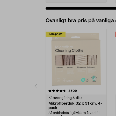
Ovanligt bra pris på vanliga
Kolla priset
5av 5 stjärnor
4.0av 5 stjärnor
recensioner
3809
Köksrengöring & disk
Mikrofiberduk 32 x 31 cm, 4-
pack
Aftonbladets "självklara favorit” i