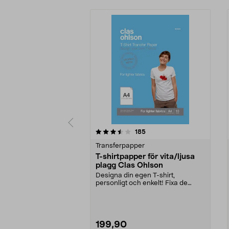
5 av 5 stjärnor
3.5 av 5 stjärnor
recensioner
185
Transferpapper
T-shirtpapper för vita/ljusa
plagg Clas Ohlson
Designa din egen T-shirt,
personligt och enkelt! Fixa de
roligaste lagtröjorna t...
199,90