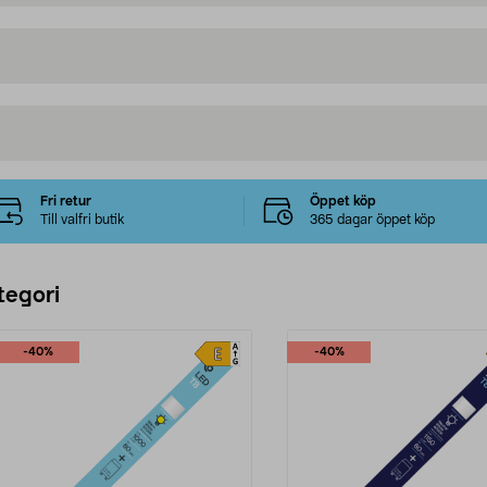
Fri retur
Öppet köp
Till valfri butik
365 dagar öppet köp
tegori
-40%
-40%