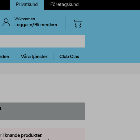
Privatkund
Företagskund
Välkommen
Logga in/Bli medlem
nden
Våra tjänster
Club Clas
t
er
liknande produkter.