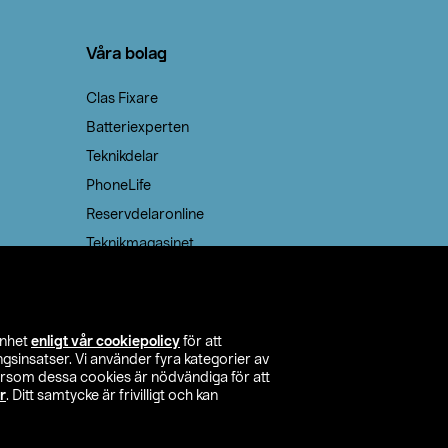
Våra bolag
Clas Fixare
Batteriexperten
Teknikdelar
PhoneLife
Reservdelaronline
Teknikmagasinet
enhet
enligt vår cookiepolicy
för att
insatser. Vi använder fyra kategorier av
tersom dessa cookies är nödvändiga för att
r
. Ditt samtycke är frivilligt och kan
itta butik