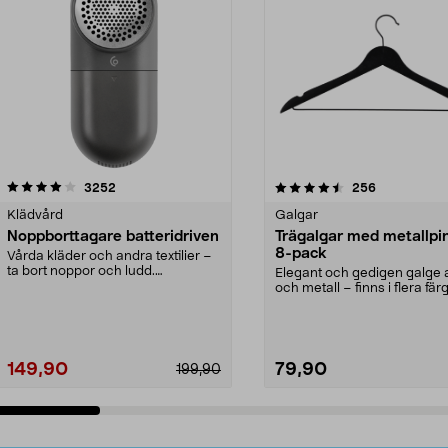
4.5av 5 stjärnor
recensioner
4.0av 5 stjärnor
recensioner
3252
256
Klädvård
Galgar
Noppborttagare batteridriven
Trägalgar med metallpi
8-pack
Vårda kläder och andra textilier –
ta bort noppor och ludd.
Elegant och gedigen galge a
Noppborttagaren fräs...
och metall – finns i flera färg
Galge med sv...
149,90
79,90
199,90
Lägg i varukorg
Lägg i varukorg