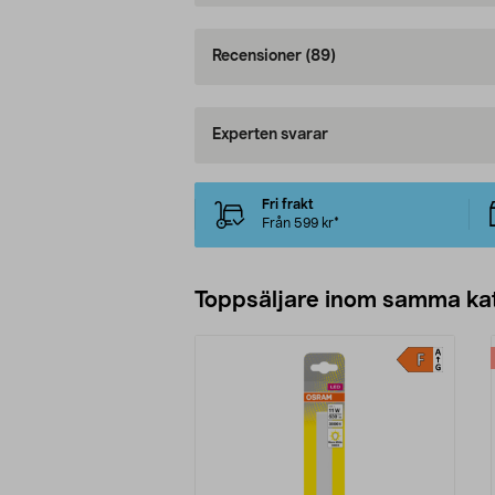
Recensioner
(89)
Experten svarar
Fri frakt
Från 599 kr*
Toppsäljare inom samma ka