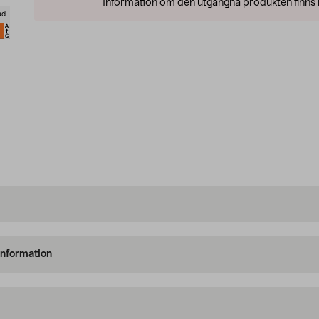
Information om den utgångna produkten finns l
ad
information