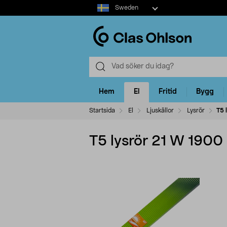
Select
Sweden
market
Hem
El
Fritid
Bygg
Startsida
El
Ljuskällor
Lysrör
T5 
T5 lysrör 21 W 1900