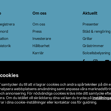
o
Om oss
Aktuellt
egistrera
Om oss
Presenter
enord
Press
Städ & rengöring
ation
Investerare
Grillar
istorik
Hållbarhet
Grästrimmer
Karriär
Solcellsbelysning
 cookies
”
samtycker du till att vi lagrar cookies och andra spårtekniker på din 
analysera webbplatsens användning samt anpassa våra marknadsförings
 och annonsering. För nödvändiga cookies krävs inte ditt samtycke ef
a. Om du istället vill skräddarsy dina val kan du trycka på
inställninga
r i dina cookie-inställningar eller kontaktar oss för guidning.
s Ohlson
Köpvillkor
Privacy statement
Klubbvillkor
H