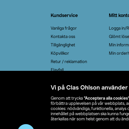
Sidfot
Kundservice
Mitt kont
Vanliga frågor
Logga in/R
Kontakta oss
Glömt lös
Tillgänglighet
Min inform
Köpvillkor
Min orderh
Retur / reklamation
Elavfall
Cookie policy
Leveransalternativ
Vi på Clas Ohlson använder
Genom att trycka
”Acceptera alla cookies
förbättra upplevelsen på vår webbplats, 
cookies: nödvändiga, funktionella, analys
innehållet på webbplatsen ska kunna funger
återkallas när som helst genom att du ändra
© 2026 Cla