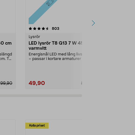
4.5 av 5 stjärnor
recensioner
4.5
803
2
Lysrör
Lysrör
60 cm
LED lysrör T8 G13 7 W 45 cm
G23 kompak
varmvitt
550 lm, var
vslängd
Energisnål LED med lång livslängd
Energieffektiv
cm. T8
– passar i kortare armaturer på 45
armaturer me
cm. T8 G13 ...
Kompaktlysrör
49,90
79,90
99,90
89,90
Kolla priset
Multibuy