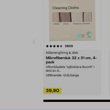
5av 5 stjärnor
4.0av 5 stjärnor
recensioner
3809
Köksrengöring & disk
Mikrofiberduk 32 x 31 cm, 4-
pack
Aftonbladets "självklara favorit” i
test av d...
Utförande:
Grå/beige
39,90
Lägg i varukorg