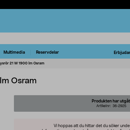
Multimedia
Reservdelar
Erbjuda
lysrör 21 W 1900 lm Osram
 lm Osram
Produkten har utgåt
Artikelnr:
36-2925
Vi hoppas att du hittar det du söker und