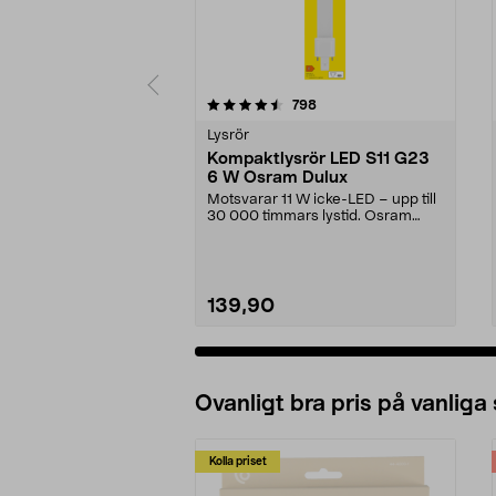
5 av 5 stjärnor
4.5 av 5 stjärnor
recensioner
798
Lysrör
Kompaktlysrör LED S11 G23
6 W Osram Dulux
Motsvarar 11 W icke-LED – upp till
30 000 timmars lystid. Osram
Dulux S11 G23 – ...
139,90
Ovanligt bra pris på vanliga
Kolla priset