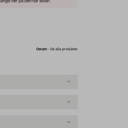
ängst ner på den här sidan.
Osram
-
Se alla produkter