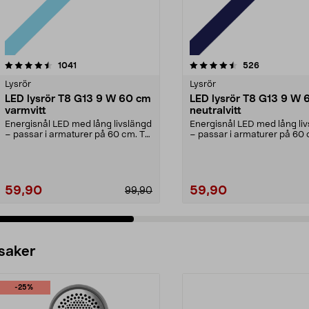
4.5 av 5 stjärnor
recensioner
4.5 av 5 stjärnor
recensioner
1041
526
Lysrör
Lysrör
LED lysrör T8 G13 9 W 60 cm
LED lysrör T8 G13 9 W 
varmvitt
neutralvitt
Energisnål LED med lång livslängd
Energisnål LED med lång li
– passar i armaturer på 60 cm. T8
– passar i armaturer på 60 
G13 9 W – LE...
G13 9 W – LE...
59,90
59,90
99,90
 saker
-25%