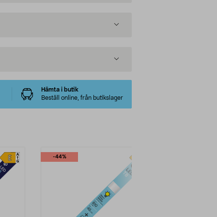
Hämta i butik
Beställ online, från butikslager
-44%